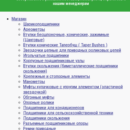
нашим менеджерам
Магазин
Шарикоподшипники
Ареометры
Втулки бесшпоночные, конические, зажимные
(Цанговые)
Втулки конические Тапербуш ( Taper Bushes )
Звездочки цепные для приводных роликовых цепей
Игольчатые подшипники
Корпусные подшипниковые узлы
Втулки скольжения (биметаллические подшипники
скольжения)
Крепежные и стопорные элементы
Манометры
Муфты кулачковые с упругим элементом (эластичной
звездочкой)
Обгонные муфты
Опорные ролики
Подшипники для кондиционеров
Подшипники для сельскохозяйственной техники
Подшипники скольжения
Разъемные подшипниковые опоры
Ремни приводные