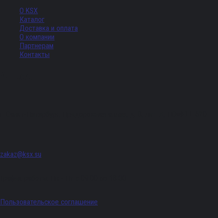
О KSX
Каталог
Доставка и оплата
О компании
Партнерам
Контакты
Адрес
г. Санкт-Петербург, Придорожная аллея, д. 8, лит. А, ПОМЕЩ. 620
zakaz@ksx.su
График работы: Пн - Пт с 09:00 по 18:00
Пользовательское соглашение