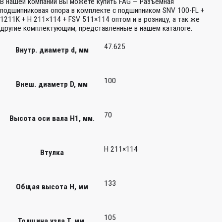
В нашей компании Вы можете купить FAG — Разъемная
подшипниковая опора в комплекте с подшипником SNV 100-FL +
1211K + H 211×114 + FSV 511×114 оптом и в розницу, а так же
другие комплектующим, представленные в нашем каталоге.
47.625
Внутр. диаметр d, мм
100
Внеш. диаметр D, мм
70
Высота оси вала H1, мм.
H 211×114
Втулка
133
Общая высота H, мм
105
Толщина узла T, мм.