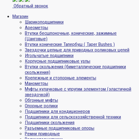
Обратный звонок
Магазин
Шарикоподшипники
Ареометры
Втулки бесшпоночные, конические, зажимные
(Цанговые)
Втулки конические Тапербуш ( Taper Bushes )
Звездочки цепные для приводных роликовых цепей
Игольчатые подшипники
Корпусные подшипниковые узлы
Втулки скольжения (биметаллические подшипники
скольжения)
Крепежные и стопорные элементы
Манометры
Муфты кулачковые с упругим элементом (эластичной
звездочкой)
Обгонные муфты
Опорные ролики
Подшипники для кондиционеров
Подшипники для сельскохозяйственной техники
Подшипники скольжения
Разъемные подшипниковые опоры
Ремни приводные