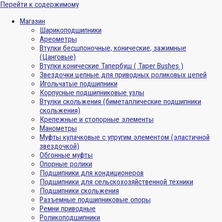
Перейти к содержимому
Магазин
Шарикоподшипники
Ареометры
Втулки бесшпоночные, конические, зажимные
(Цанговые)
Втулки конические Тапербуш ( Taper Bushes )
Звездочки цепные для приводных роликовых цепей
Игольчатые подшипники
Корпусные подшипниковые узлы
Втулки скольжения (биметаллические подшипники
скольжения)
Крепежные и стопорные элементы
Манометры
Муфты кулачковые с упругим элементом (эластичной
звездочкой)
Обгонные муфты
Опорные ролики
Подшипники для кондиционеров
Подшипники для сельскохозяйственной техники
Подшипники скольжения
Разъемные подшипниковые опоры
Ремни приводные
Роликоподшипники