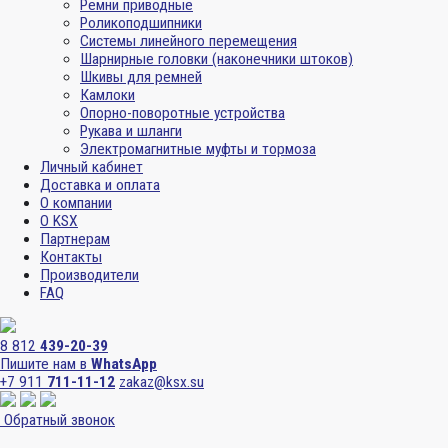
Ремни приводные
Роликоподшипники
Системы линейного перемещения
Шарнирные головки (наконечники штоков)
Шкивы для ремней
Камлоки
Опорно-поворотные устройства
Рукава и шланги
Электромагнитные муфты и тормоза
Личный кабинет
Доставка и оплата
О компании
О KSX
Партнерам
Контакты
Производители
FAQ
8 812
439-20-39
Пишите нам в
WhatsApp
+7 911
711-11-12
zakaz@ksx.su
Обратный звонок