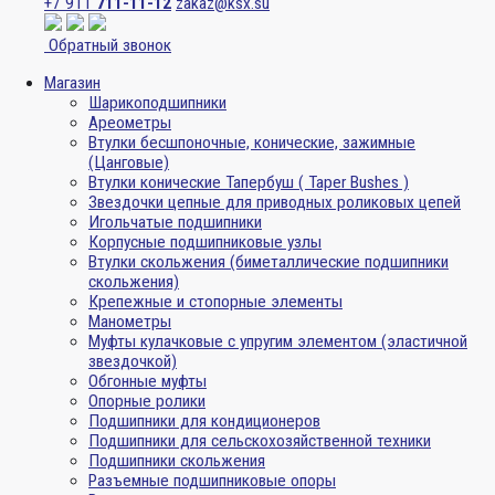
+7 911
711-11-12
zakaz@ksx.su
Обратный звонок
Магазин
Шарикоподшипники
Ареометры
Втулки бесшпоночные, конические, зажимные
(Цанговые)
Втулки конические Тапербуш ( Taper Bushes )
Звездочки цепные для приводных роликовых цепей
Игольчатые подшипники
Корпусные подшипниковые узлы
Втулки скольжения (биметаллические подшипники
скольжения)
Крепежные и стопорные элементы
Манометры
Муфты кулачковые с упругим элементом (эластичной
звездочкой)
Обгонные муфты
Опорные ролики
Подшипники для кондиционеров
Подшипники для сельскохозяйственной техники
Подшипники скольжения
Разъемные подшипниковые опоры