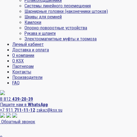
Роликоподшипники
Системы линейного перемещения
Шарнирные головки (наконечники штоков)
Шкивы для ремней
Камлоки
Опорно-поворотные устройства
Рукава и шланги
Электромагнитные муфты и тормоза
Личный кабинет
Доставка и оплата
О компании
О KSX
Партнерам
Контакты
Производители
FAQ
8 812
439-20-39
Пишите нам в
WhatsApp
+7 911
711-11-12
zakaz@ksx.su
Обратный звонок