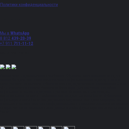
Политики конфиденциальности
Телефоны
Мы в
WhatsApp
8 812
439-20-39
+7 911
711-11-12
Мы в соц. сетях:
Полный спектр промышленного снабжения. Обращаем ваше внимание на то, что
данный Интернет-сайт носит исключительно информационный характер и ни при
каких условиях не является публичной офертой, определяемой положениями Статьи
437 Гражданского кодекса Российской Федерации. Для получения подробной
информации, стоимости продукции и условий обращайтесь к менеджерам.
Вся информация на сайте – собственность интернет-магазина ksx.su. Публикация
информации с сайта ksx.su без разрешения запрещена. Все права защищены. Вы
принимаете условия политики конфиденциальности и пользовательского соглашения
каждый раз, когда оставляете свои данные в любой форме обратной связи на сайте
ksx.su.