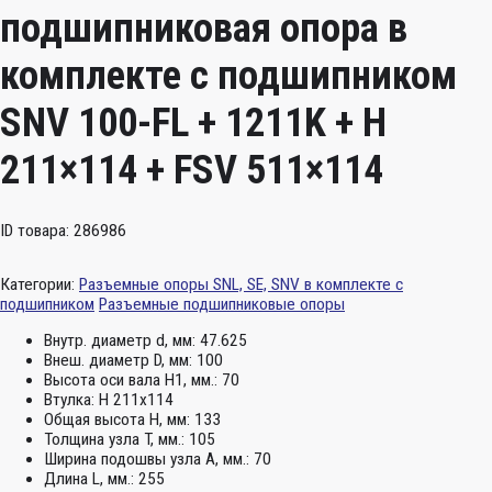
подшипниковая опора в
комплекте с подшипником
SNV 100-FL + 1211K + H
211×114 + FSV 511×114
ID товара: 286986
Категории:
Разъемные опоры SNL, SE, SNV в комплекте с
подшипником
Разъемные подшипниковые опоры
Внутр. диаметр d, мм:
47.625
Внеш. диаметр D, мм:
100
Высота оси вала H1, мм.:
70
Втулка:
H 211x114
Общая высота H, мм:
133
Толщина узла T, мм.:
105
Ширина подошвы узла А, мм.:
70
Длина L, мм.:
255