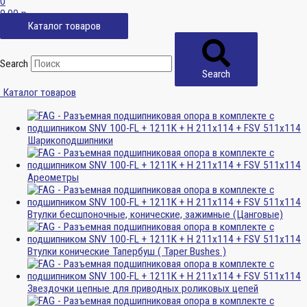
0
0,00
р.
Каталог товаров
Search
Search
Каталог товаров
Шарикоподшипники
Ареометры
Втулки бесшпоночные, конические, зажимные (Цанговые)
Втулки конические Тапербуш ( Taper Bushes )
Звездочки цепные для приводных роликовых цепей