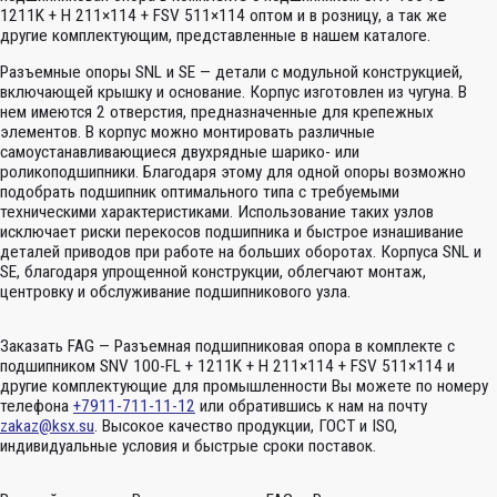
1211K + H 211×114 + FSV 511×114 оптом и в розницу, а так же
другие комплектующим, представленные в нашем каталоге.
Разъемные опоры SNL и SE — детали с модульной конструкцией,
включающей крышку и основание. Корпус изготовлен из чугуна. В
нем имеются 2 отверстия, предназначенные для крепежных
элементов. В корпус можно монтировать различные
самоустанавливающиеся двухрядные шарико- или
роликоподшипники. Благодаря этому для одной опоры возможно
подобрать подшипник оптимального типа с требуемыми
техническими характеристиками. Использование таких узлов
исключает риски перекосов подшипника и быстрое изнашивание
деталей приводов при работе на больших оборотах. Корпуса SNL и
SE, благодаря упрощенной конструкции, облегчают монтаж,
центровку и обслуживание подшипникового узла.
Заказать FAG — Разъемная подшипниковая опора в комплекте с
подшипником SNV 100-FL + 1211K + H 211×114 + FSV 511×114 и
другие комплектующие для промышленности Вы можете по номеру
телефона
+7911-711-11-12
или обратившись к нам на почту
zakaz@ksx.su
. Высокое качество продукции, ГОСТ и ISO,
индивидуальные условия и быстрые сроки поставок.