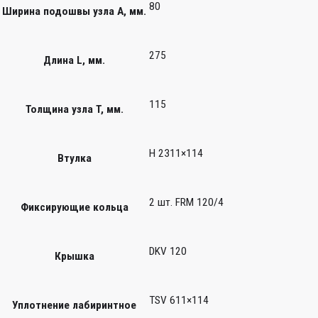
80
Ширина подошвы узла А, мм.
275
Длина L, мм.
115
Толщина узла T, мм.
H 2311×114
Втулка
2 шт. FRM 120/4
Фиксирующие кольца
DKV 120
Крышка
TSV 611×114
Уплотнение лабиринтное