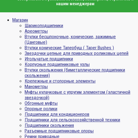
нашим менеджерам
Магазин
Шарикоподшипники
Ареометры
Втулки бесшпоночные, конические, зажимные
(Цанговые)
Втулки конические Тапербуш ( Taper Bushes )
Звездочки цепные для приводных роликовых цепей
Игольчатые подшипники
Корпусные подшипниковые узлы
Втулки скольжения (биметаллические подшипники
скольжения)
Крепежные и стопорные элементы
Манометры
Муфты кулачковые с упругим элементом (эластичной
звездочкой)
Обгонные муфты
Опорные ролики
Подшипники для кондиционеров
Подшипники для сельскохозяйственной техники
Подшипники скольжения
Разъемные подшипниковые опоры
Ремни приводные