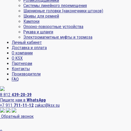
Роликоподшипники
Системы линейного перемещения
Шарнирные головки (наконечники штоков)
Шкивы для ремней
Камлоки
Опорно-поворотные устройства
Рукава и шланги
Электромагнитные муфты и тормоза
Личный кабинет
Доставка и оплата
О компании
О KSX
Партнерам
Контакты
Производители
FAQ
8 812
439-20-39
Пишите нам в
WhatsApp
+7 911
711-11-12
zakaz@ksx.su
Обратный звонок