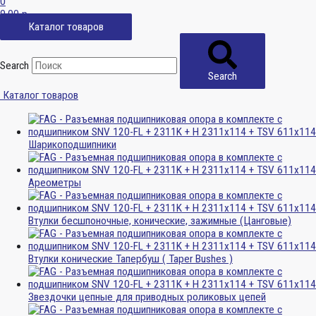
0
0,00
р.
Каталог товаров
Search
Search
Каталог товаров
Шарикоподшипники
Ареометры
Втулки бесшпоночные, конические, зажимные (Цанговые)
Втулки конические Тапербуш ( Taper Bushes )
Звездочки цепные для приводных роликовых цепей