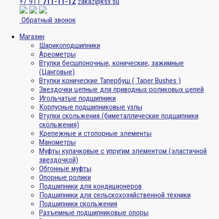
+7 911
711-11-12
zakaz@ksx.su
Обратный звонок
Магазин
Шарикоподшипники
Ареометры
Втулки бесшпоночные, конические, зажимные
(Цанговые)
Втулки конические Тапербуш ( Taper Bushes )
Звездочки цепные для приводных роликовых цепей
Игольчатые подшипники
Корпусные подшипниковые узлы
Втулки скольжения (биметаллические подшипники
скольжения)
Крепежные и стопорные элементы
Манометры
Муфты кулачковые с упругим элементом (эластичной
звездочкой)
Обгонные муфты
Опорные ролики
Подшипники для кондиционеров
Подшипники для сельскохозяйственной техники
Подшипники скольжения
Разъемные подшипниковые опоры