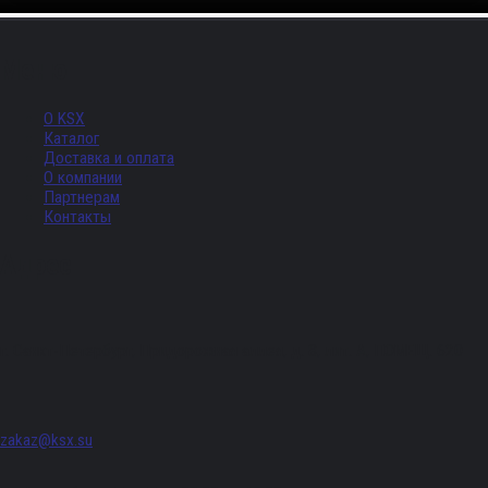
Меню
О KSX
Каталог
Доставка и оплата
О компании
Партнерам
Контакты
Адрес
г. Санкт-Петербург, Придорожная аллея, д. 8, лит. А, ПОМЕЩ. 620
zakaz@ksx.su