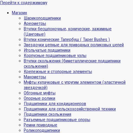
Перейти к содержимому
Магазин
Шарикоподшипники
Ареометры
Втулки бесшпоночные, конические, зажимные
(Цанговые)
Втулки конические Тапербуш ( Taper Bushes )
Звездочки цепные для приводных роликовых цепей
Игольчатые подшипники
Корпусные подшипниковые узлы
Втулки скольжения (биметаллические подшипники
скольжения)
Крепежные и стопорные элементы
Манометры
Муфты кулачковые с упругим элементом (эластичной
звездочкой)
Обгонные муфты
Опорные ролики
Подшипники для кондиционеров
Подшипники для сельскохозяйственной техники
Подшипники скольжения
Разъемные подшипниковые опоры
Ремни приводные
Роликоподшипники