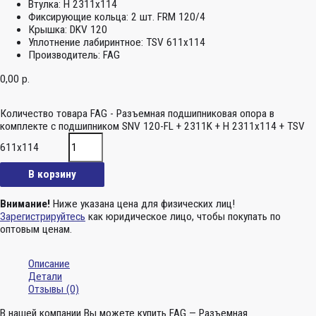
Втулка:
H 2311x114
Фиксирующие кольца:
2 шт. FRM 120/4
Крышка:
DKV 120
Уплотнение лабиринтное:
TSV 611x114
Производитель:
FAG
0,00
р.
Количество товара FAG - Разъемная подшипниковая опора в
комплекте с подшипником SNV 120-FL + 2311K + H 2311x114 + TSV
611x114
В корзину
Внимание!
Ниже указана цена для физических лиц!
Зарегистрируйтесь
как юридическое лицо, чтобы покупать по
оптовым ценам.
Описание
Детали
Отзывы (0)
В нашей компании Вы можете купить FAG — Разъемная