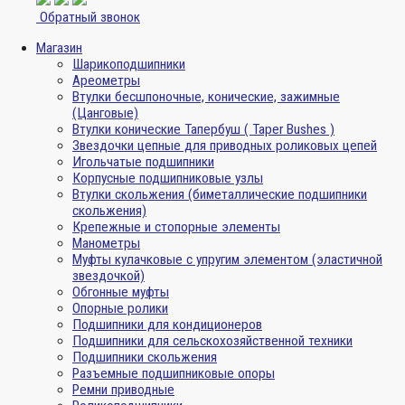
Обратный звонок
Магазин
Шарикоподшипники
Ареометры
Втулки бесшпоночные, конические, зажимные
(Цанговые)
Втулки конические Тапербуш ( Taper Bushes )
Звездочки цепные для приводных роликовых цепей
Игольчатые подшипники
Корпусные подшипниковые узлы
Втулки скольжения (биметаллические подшипники
скольжения)
Крепежные и стопорные элементы
Манометры
Муфты кулачковые с упругим элементом (эластичной
звездочкой)
Обгонные муфты
Опорные ролики
Подшипники для кондиционеров
Подшипники для сельскохозяйственной техники
Подшипники скольжения
Разъемные подшипниковые опоры
Ремни приводные