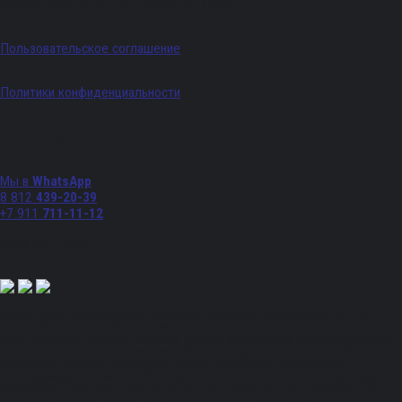
График работы: Пн - Пт с 09:00 по 18:00
Пользовательское соглашение
Политики конфиденциальности
Телефоны
Мы в
WhatsApp
8 812
439-20-39
+7 911
711-11-12
Мы в соц. сетях:
Полный спектр промышленного снабжения. Обращаем ваше внимание на то, что
данный Интернет-сайт носит исключительно информационный характер и ни при
каких условиях не является публичной офертой, определяемой положениями Статьи
437 Гражданского кодекса Российской Федерации. Для получения подробной
информации, стоимости продукции и условий обращайтесь к менеджерам.
Вся информация на сайте – собственность интернет-магазина ksx.su. Публикация
информации с сайта ksx.su без разрешения запрещена. Все права защищены. Вы