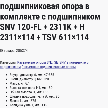
подшипниковая опора в
комплекте с подшипником
SNV 120-FL + 2311K + H
2311×114 + TSV 611×114
ID товара: 285374
Категории:
Разъемные опоры SNL, SE, SNV в комплекте с
подшипником
Разъемные подшипниковые опоры
Внутр. диаметр d, мм:
47.625
Внеш. диаметр D, мм:
120
Масса, кг:
6.1
Высота оси вала H1, мм.:
80
Общая высота H, мм:
155
Ширина подошвы узла А, мм.:
80
Длина L, мм.:
275
Толщина узла T, мм.:
115