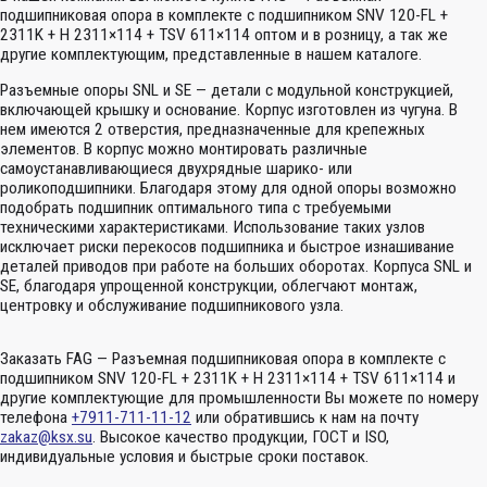
подшипниковая опора в комплекте с подшипником SNV 120-FL +
2311K + H 2311×114 + TSV 611×114 оптом и в розницу, а так же
другие комплектующим, представленные в нашем каталоге.
Разъемные опоры SNL и SE — детали с модульной конструкцией,
включающей крышку и основание. Корпус изготовлен из чугуна. В
нем имеются 2 отверстия, предназначенные для крепежных
элементов. В корпус можно монтировать различные
самоустанавливающиеся двухрядные шарико- или
роликоподшипники. Благодаря этому для одной опоры возможно
подобрать подшипник оптимального типа с требуемыми
техническими характеристиками. Использование таких узлов
исключает риски перекосов подшипника и быстрое изнашивание
деталей приводов при работе на больших оборотах. Корпуса SNL и
SE, благодаря упрощенной конструкции, облегчают монтаж,
центровку и обслуживание подшипникового узла.
Заказать FAG — Разъемная подшипниковая опора в комплекте с
подшипником SNV 120-FL + 2311K + H 2311×114 + TSV 611×114 и
другие комплектующие для промышленности Вы можете по номеру
телефона
+7911-711-11-12
или обратившись к нам на почту
zakaz@ksx.su
. Высокое качество продукции, ГОСТ и ISO,
индивидуальные условия и быстрые сроки поставок.