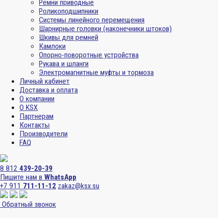
Ремни приводные
Роликоподшипники
Системы линейного перемещения
Шарнирные головки (наконечники штоков)
Шкивы для ремней
Камлоки
Опорно-поворотные устройства
Рукава и шланги
Электромагнитные муфты и тормоза
Личный кабинет
Доставка и оплата
О компании
О KSX
Партнерам
Контакты
Производители
FAQ
8 812
439-20-39
Пишите нам в
WhatsApp
+7 911
711-11-12
zakaz@ksx.su
Обратный звонок