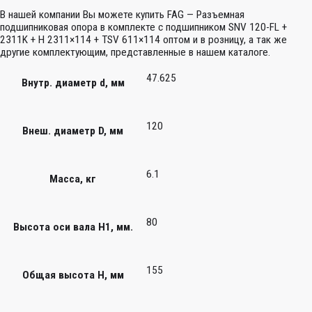
В нашей компании Вы можете купить FAG — Разъемная
подшипниковая опора в комплекте с подшипником SNV 120-FL +
2311K + H 2311×114 + TSV 611×114 оптом и в розницу, а так же
другие комплектующим, представленные в нашем каталоге.
47.625
Внутр. диаметр d, мм
120
Внеш. диаметр D, мм
6.1
Масса, кг
80
Высота оси вала H1, мм.
155
Общая высота H, мм