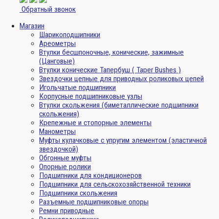
Обратный звонок
Магазин
Шарикоподшипники
Ареометры
Втулки бесшпоночные, конические, зажимные
(Цанговые)
Втулки конические Тапербуш ( Taper Bushes )
Звездочки цепные для приводных роликовых цепей
Игольчатые подшипники
Корпусные подшипниковые узлы
Втулки скольжения (биметаллические подшипники
скольжения)
Крепежные и стопорные элементы
Манометры
Муфты кулачковые с упругим элементом (эластичной
звездочкой)
Обгонные муфты
Опорные ролики
Подшипники для кондиционеров
Подшипники для сельскохозяйственной техники
Подшипники скольжения
Разъемные подшипниковые опоры
Ремни приводные