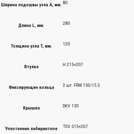
80
Ширина подошвы узла А, мм.
280
Длина L, мм.
120
Толщина узла T, мм.
H 215×207
Втулка
2 шт. FRM 130/15.5
Фиксирующие кольца
DKV 130
Крышка
TSV 515×207
Уплотнение лабиринтное