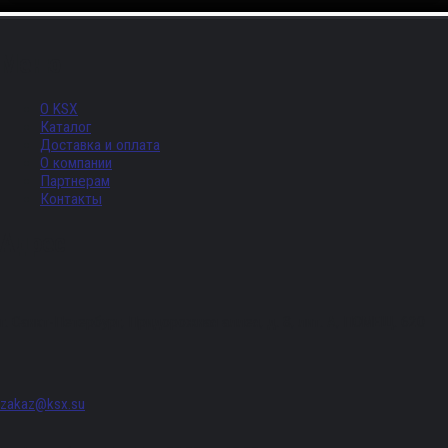
Меню
О KSX
Каталог
Доставка и оплата
О компании
Партнерам
Контакты
Адрес
г. Санкт-Петербург, Придорожная аллея, д. 8, лит. А, ПОМЕЩ. 620
zakaz@ksx.su