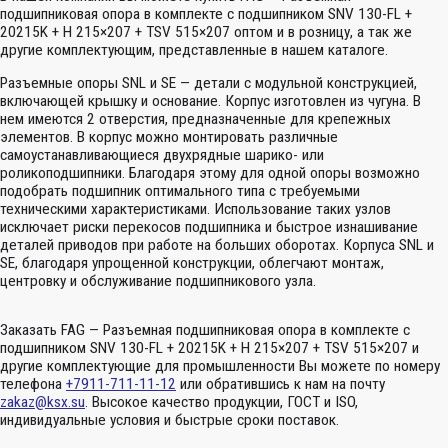
подшипниковая опора в комплекте с подшипником SNV 130-FL +
20215K + H 215×207 + TSV 515×207 оптом и в розницу, а так же
другие комплектующим, представленные в нашем каталоге.
Разъемные опоры SNL и SE — детали с модульной конструкцией,
включающей крышку и основание. Корпус изготовлен из чугуна. В
нем имеются 2 отверстия, предназначенные для крепежных
элементов. В корпус можно монтировать различные
самоустанавливающиеся двухрядные шарико- или
роликоподшипники. Благодаря этому для одной опоры возможно
подобрать подшипник оптимального типа с требуемыми
техническими характеристиками. Использование таких узлов
исключает риски перекосов подшипника и быстрое изнашивание
деталей приводов при работе на больших оборотах. Корпуса SNL и
SE, благодаря упрощенной конструкции, облегчают монтаж,
центровку и обслуживание подшипникового узла.
Заказать FAG — Разъемная подшипниковая опора в комплекте с
подшипником SNV 130-FL + 20215K + H 215×207 + TSV 515×207 и
другие комплектующие для промышленности Вы можете по номеру
телефона
+7911-711-11-12
или обратившись к нам на почту
zakaz@ksx.su
. Высокое качество продукции, ГОСТ и ISO,
индивидуальные условия и быстрые сроки поставок.