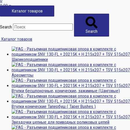
0
0,00
р.
Каталог товаров
Search
Search
Каталог товаров
Шарикоподшипники
Ареометры
Втулки бесшпоночные, конические, зажимные (Цанговые)
Втулки конические Тапербуш ( Taper Bushes )
Звездочки цепные для приводных роликовых цепей