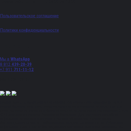
График работы: Пн - Пт с 09:00 по 18:00
Пользовательское соглашение
Политики конфиденциальности
Телефоны
Мы в
WhatsApp
8 812
439-20-39
+7 911
711-11-12
Мы в соц. сетях:
Полный спектр промышленного снабжения. Обращаем ваше внимание на то, что
данный Интернет-сайт носит исключительно информационный характер и ни при
каких условиях не является публичной офертой, определяемой положениями Статьи
437 Гражданского кодекса Российской Федерации. Для получения подробной
информации, стоимости продукции и условий обращайтесь к менеджерам.
Вся информация на сайте – собственность интернет-магазина ksx.su. Публикация
информации с сайта ksx.su без разрешения запрещена. Все права защищены. Вы