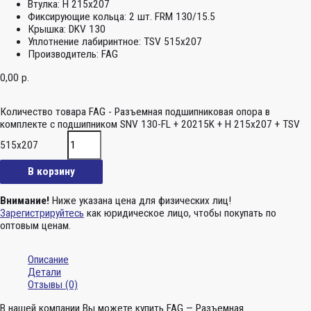
Втулка:
H 215x207
Фиксирующие кольца:
2 шт. FRM 130/15.5
Крышка:
DKV 130
Уплотнение лабиринтное:
TSV 515x207
Производитель:
FAG
0,00
р.
Количество товара FAG - Разъемная подшипниковая опора в
комплекте с подшипником SNV 130-FL + 20215K + H 215x207 + TSV
515x207
В корзину
Внимание!
Ниже указана цена для физических лиц!
Зарегистрируйтесь
как юридическое лицо, чтобы покупать по
оптовым ценам.
Описание
Детали
Отзывы (0)
В нашей компании Вы можете купить FAG — Разъемная