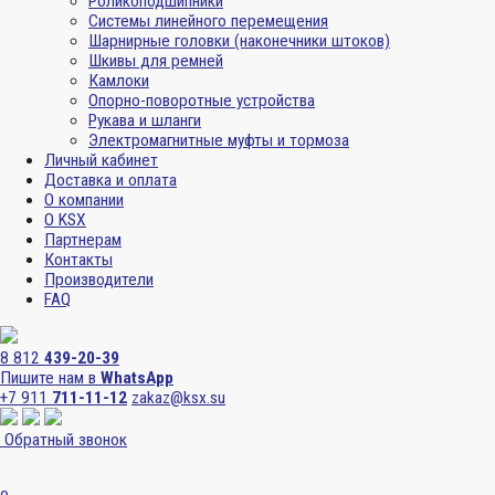
Роликоподшипники
Системы линейного перемещения
Шарнирные головки (наконечники штоков)
Шкивы для ремней
Камлоки
Опорно-поворотные устройства
Рукава и шланги
Электромагнитные муфты и тормоза
Личный кабинет
Доставка и оплата
О компании
О KSX
Партнерам
Контакты
Производители
FAQ
8 812
439-20-39
Пишите нам в
WhatsApp
+7 911
711-11-12
zakaz@ksx.su
Обратный звонок