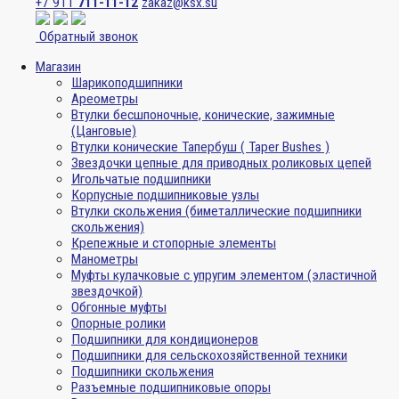
+7 911
711-11-12
zakaz@ksx.su
Обратный звонок
Магазин
Шарикоподшипники
Ареометры
Втулки бесшпоночные, конические, зажимные
(Цанговые)
Втулки конические Тапербуш ( Taper Bushes )
Звездочки цепные для приводных роликовых цепей
Игольчатые подшипники
Корпусные подшипниковые узлы
Втулки скольжения (биметаллические подшипники
скольжения)
Крепежные и стопорные элементы
Манометры
Муфты кулачковые с упругим элементом (эластичной
звездочкой)
Обгонные муфты
Опорные ролики
Подшипники для кондиционеров
Подшипники для сельскохозяйственной техники
Подшипники скольжения
Разъемные подшипниковые опоры