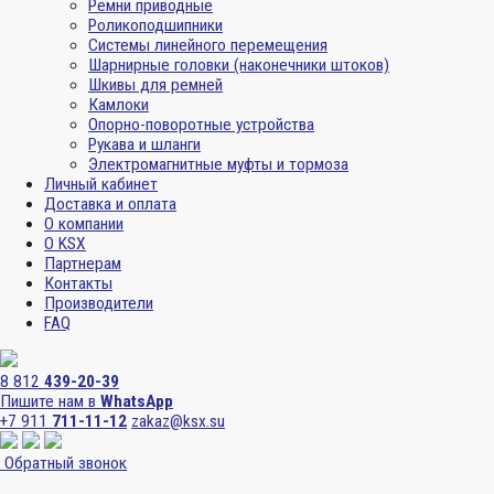
Ремни приводные
Роликоподшипники
Системы линейного перемещения
Шарнирные головки (наконечники штоков)
Шкивы для ремней
Камлоки
Опорно-поворотные устройства
Рукава и шланги
Электромагнитные муфты и тормоза
Личный кабинет
Доставка и оплата
О компании
О KSX
Партнерам
Контакты
Производители
FAQ
8 812
439-20-39
Пишите нам в
WhatsApp
+7 911
711-11-12
zakaz@ksx.su
Обратный звонок