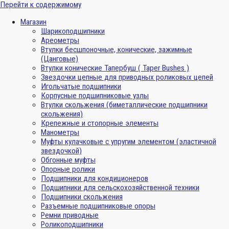
Перейти к содержимому
Магазин
Шарикоподшипники
Ареометры
Втулки бесшпоночные, конические, зажимные
(Цанговые)
Втулки конические Тапербуш ( Taper Bushes )
Звездочки цепные для приводных роликовых цепей
Игольчатые подшипники
Корпусные подшипниковые узлы
Втулки скольжения (биметаллические подшипники
скольжения)
Крепежные и стопорные элементы
Манометры
Муфты кулачковые с упругим элементом (эластичной
звездочкой)
Обгонные муфты
Опорные ролики
Подшипники для кондиционеров
Подшипники для сельскохозяйственной техники
Подшипники скольжения
Разъемные подшипниковые опоры
Ремни приводные
Роликоподшипники