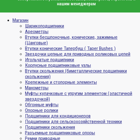
нашим менеджерам
Магазин
Шарикоподшипники
Ареометры
Втулки бесшпоночные, конические, зажимные
(Цанговые)
Втулки конические Тапербуш ( Taper Bushes )
Звездочки цепные для приводных роликовых цепей
Игольчатые подшипники
Корпусные подшипниковые узлы
Втулки скольжения (биметаллические подшипники
скольжения)
Крепежные и стопорные элементы
Манометры
Муфты кулачковые с упругим элементом (эластичной
звездочкой)
Обгонные муфты
Опорные ролики
Подшипники для кондиционеров
Подшипники для сельскохозяйственной техники
Подшипники скольжения
Разъемные подшипниковые опоры
Ремни приводные