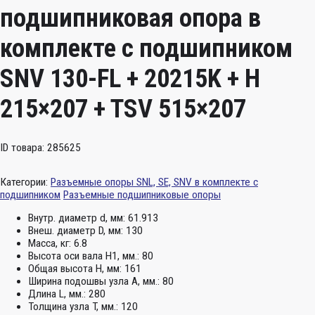
подшипниковая опора в
комплекте с подшипником
SNV 130-FL + 20215K + H
215×207 + TSV 515×207
ID товара: 285625
Категории:
Разъемные опоры SNL, SE, SNV в комплекте с
подшипником
Разъемные подшипниковые опоры
Внутр. диаметр d, мм:
61.913
Внеш. диаметр D, мм:
130
Масса, кг:
6.8
Высота оси вала H1, мм.:
80
Общая высота H, мм:
161
Ширина подошвы узла А, мм.:
80
Длина L, мм.:
280
Толщина узла T, мм.:
120