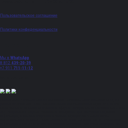
График работы: Пн - Пт с 09:00 по 18:00
Пользовательское соглашение
Политики конфиденциальности
Телефоны
Мы в
WhatsApp
8 812
439-20-39
+7 911
711-11-12
Мы в соц. сетях:
Полный спектр промышленного снабжения. Обращаем ваше внимание на то, что
данный Интернет-сайт носит исключительно информационный характер и ни при
каких условиях не является публичной офертой, определяемой положениями Статьи
437 Гражданского кодекса Российской Федерации. Для получения подробной
информации, стоимости продукции и условий обращайтесь к менеджерам.
Вся информация на сайте – собственность интернет-магазина ksx.su. Публикация
информации с сайта ksx.su без разрешения запрещена. Все права защищены. Вы