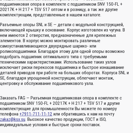
подшипниковая опора в комплекте с подшипником SNV 150-FL +
20217K + H 217 + TSV 517 оптом и в розницу, а так же другие
комплектующим, представленные в нашем каталоге.
Разъемные опоры SNL и SE — детали с модульной конструкцией,
включающей крышку и основание. Корпус изготовлен из чугуна. В
нем имеются 2 отверстия, предназначенные для крепежных
элементов. В корпус можно монтировать различные
самоустанавливающиеся двухрядные шарико- или
роликоподшипники. Благодаря этому для одной опоры возможно
подобрать подшипник оптимального типа с требуемыми
техническими характеристиками. Использование таких узлов
исключает риски перекосов подшипника и быстрое изнашивание
деталей приводов при работе на больших оборотах. Корпуса SNL и
SE, благодаря упрощенной конструкции, облегчают монтаж,
центровку и обслуживание подшипникового узла.
Заказать FAG — Разъемная подшипниковая опора в комплекте с
подшипником SNV 150-FL + 20217K + H 217 + TSV 517 и другие
комплектующие для промышленности Вы можете по номеру
телефона
+7911-711-11-12
или обратившись к нам на почту
zakaz@ksx.su
. Высокое качество продукции, ГОСТ и ISO,
индивидуальные условия и быстрые сроки поставок.