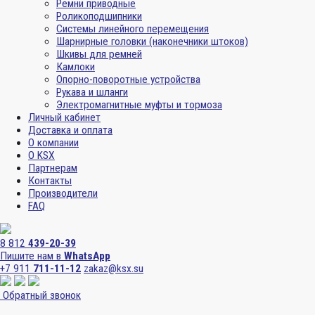
Ремни приводные
Роликоподшипники
Системы линейного перемещения
Шарнирные головки (наконечники штоков)
Шкивы для ремней
Камлоки
Опорно-поворотные устройства
Рукава и шланги
Электромагнитные муфты и тормоза
Личный кабинет
Доставка и оплата
О компании
О KSX
Партнерам
Контакты
Производители
FAQ
8 812
439-20-39
Пишите нам в
WhatsApp
+7 911
711-11-12
zakaz@ksx.su
Обратный звонок