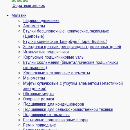
Обратный звонок
Магазин
Шарикоподшипники
Ареометры
Втулки бесшпоночные, конические, зажимные
(Цанговые)
Втулки конические Тапербуш ( Taper Bushes )
Звездочки цепные для приводных роликовых цепей
Игольчатые подшипники
Корпусные подшипниковые узлы
Втулки скольжения (биметаллические подшипники
скольжения)
Крепежные и стопорные элементы
Манометры
Муфты кулачковые с упругим элементом (эластичной
звездочкой)
Обгонные муфты
Опорные ролики
Подшипники для кондиционеров
Подшипники для сельскохозяйственной техники
Подшипники скольжения
Разъемные подшипниковые опоры
Ремни приводные