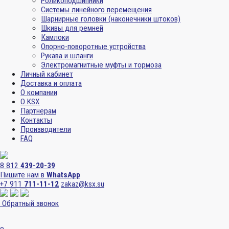
Роликоподшипники
Системы линейного перемещения
Шарнирные головки (наконечники штоков)
Шкивы для ремней
Камлоки
Опорно-поворотные устройства
Рукава и шланги
Электромагнитные муфты и тормоза
Личный кабинет
Доставка и оплата
О компании
О KSX
Партнерам
Контакты
Производители
FAQ
8 812
439-20-39
Пишите нам в
WhatsApp
+7 911
711-11-12
zakaz@ksx.su
Обратный звонок