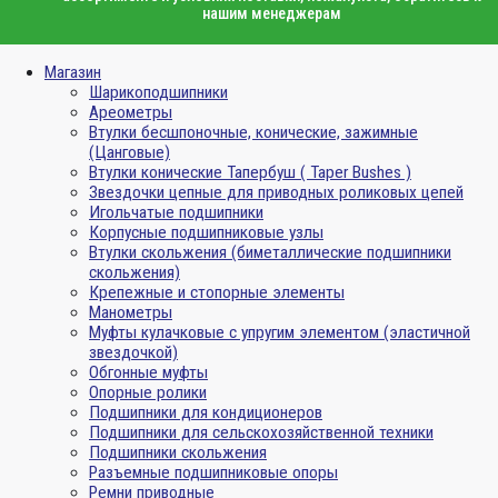
нашим менеджерам
Магазин
Шарикоподшипники
Ареометры
Втулки бесшпоночные, конические, зажимные
(Цанговые)
Втулки конические Тапербуш ( Taper Bushes )
Звездочки цепные для приводных роликовых цепей
Игольчатые подшипники
Корпусные подшипниковые узлы
Втулки скольжения (биметаллические подшипники
скольжения)
Крепежные и стопорные элементы
Манометры
Муфты кулачковые с упругим элементом (эластичной
звездочкой)
Обгонные муфты
Опорные ролики
Подшипники для кондиционеров
Подшипники для сельскохозяйственной техники
Подшипники скольжения
Разъемные подшипниковые опоры
Ремни приводные