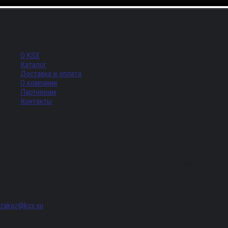
Меню
О KSX
Каталог
Доставка и оплата
О компании
Партнерам
Контакты
Адрес
г. Санкт-Петербург, Придорожная аллея, д. 8, лит. А, ПОМЕЩ. 620
zakaz@ksx.su