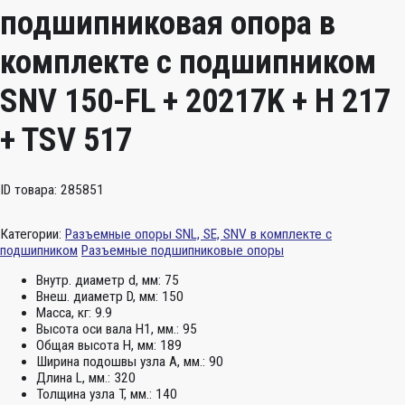
подшипниковая опора в
комплекте с подшипником
SNV 150-FL + 20217K + H 217
+ TSV 517
ID товара: 285851
Категории:
Разъемные опоры SNL, SE, SNV в комплекте с
подшипником
Разъемные подшипниковые опоры
Внутр. диаметр d, мм:
75
Внеш. диаметр D, мм:
150
Масса, кг:
9.9
Высота оси вала H1, мм.:
95
Общая высота H, мм:
189
Ширина подошвы узла А, мм.:
90
Длина L, мм.:
320
Толщина узла T, мм.:
140