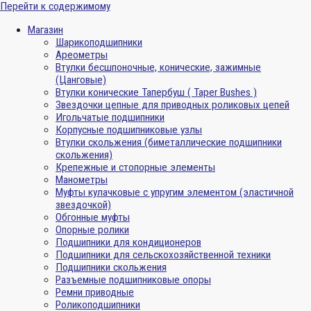
Перейти к содержимому
Магазин
Шарикоподшипники
Ареометры
Втулки бесшпоночные, конические, зажимные
(Цанговые)
Втулки конические Тапербуш ( Taper Bushes )
Звездочки цепные для приводных роликовых цепей
Игольчатые подшипники
Корпусные подшипниковые узлы
Втулки скольжения (биметаллические подшипники
скольжения)
Крепежные и стопорные элементы
Манометры
Муфты кулачковые с упругим элементом (эластичной
звездочкой)
Обгонные муфты
Опорные ролики
Подшипники для кондиционеров
Подшипники для сельскохозяйственной техники
Подшипники скольжения
Разъемные подшипниковые опоры
Ремни приводные
Роликоподшипники