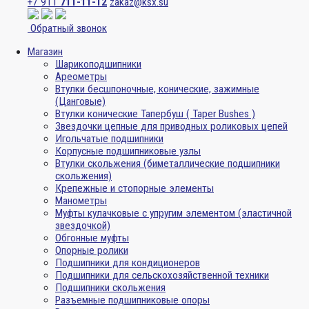
+7 911
711-11-12
zakaz@ksx.su
Обратный звонок
Магазин
Шарикоподшипники
Ареометры
Втулки бесшпоночные, конические, зажимные
(Цанговые)
Втулки конические Тапербуш ( Taper Bushes )
Звездочки цепные для приводных роликовых цепей
Игольчатые подшипники
Корпусные подшипниковые узлы
Втулки скольжения (биметаллические подшипники
скольжения)
Крепежные и стопорные элементы
Манометры
Муфты кулачковые с упругим элементом (эластичной
звездочкой)
Обгонные муфты
Опорные ролики
Подшипники для кондиционеров
Подшипники для сельскохозяйственной техники
Подшипники скольжения
Разъемные подшипниковые опоры