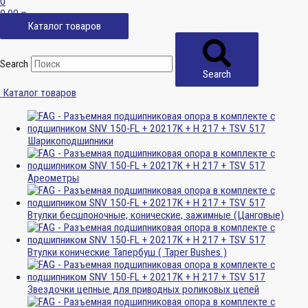
0
0,00
р.
Каталог товаров
Search
Search
Каталог товаров
Шарикоподшипники
Ареометры
Втулки бесшпоночные, конические, зажимные (Цанговые)
Втулки конические Тапербуш ( Taper Bushes )
Звездочки цепные для приводных роликовых цепей