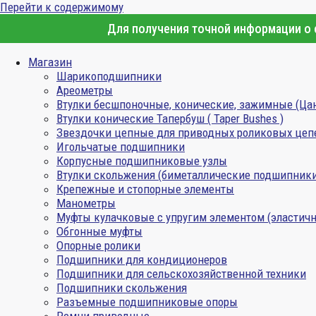
Перейти к содержимому
Для получения точной информации о с
Магазин
Шарикоподшипники
Ареометры
Втулки бесшпоночные, конические, зажимные (Ца
Втулки конические Тапербуш ( Taper Bushes )
Звездочки цепные для приводных роликовых цеп
Игольчатые подшипники
Корпусные подшипниковые узлы
Втулки скольжения (биметаллические подшипник
Крепежные и стопорные элементы
Манометры
Муфты кулачковые с упругим элементом (эластичн
Обгонные муфты
Опорные ролики
Подшипники для кондиционеров
Подшипники для сельскохозяйственной техники
Подшипники скольжения
Разъемные подшипниковые опоры