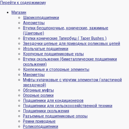
Перейти к содержимому
Магазин
Шарикоподшипники
Ареометры
Втулки бесшпоночные, конические, зажимные
(Цанговые)
Втулки конические Тапербуш ( Taper Bushes )
Звездочки цепные для приводных роликовых цепей
Игольчатые подшипники
Корпусные подшипниковые узлы
Втулки скольжения (биметаллические подшипники
скольжения)
Крепежные и стопорные элементы
Манометры
Муфты кулачковые с упругим элементом (эластичной
звездочкой)
Обгонные муфты
Опорные ролики
Подшипники для кондиционеров
Подшипники для сельскохозяйственной техники
Подшипники скольжения
Разъемные подшипниковые опоры
Ремни приводные
Роликоподшипники