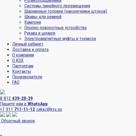
Роликоподшипники
Системы линейного перемещения
Шарнирные головки (наконечники штоков)
Шкивы для ремней
Камлоки
Опорно-поворотные устройства
Рукава и шланги
Электромагнитные муфты и тормоза
Личный кабинет
Доставка и оплата
О компании
О KSX
Партнерам
Контакты
Производители
FAQ
8 812
439-20-39
Пишите нам в
WhatsApp
+7 911
711-11-12
zakaz@ksx.su
Обратный звонок