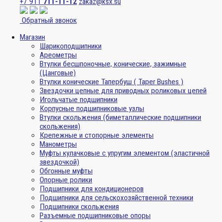
+7 911
711-11-12
zakaz@ksx.su
Обратный звонок
Магазин
Шарикоподшипники
Ареометры
Втулки бесшпоночные, конические, зажимные
(Цанговые)
Втулки конические Тапербуш ( Taper Bushes )
Звездочки цепные для приводных роликовых цепей
Игольчатые подшипники
Корпусные подшипниковые узлы
Втулки скольжения (биметаллические подшипники
скольжения)
Крепежные и стопорные элементы
Манометры
Муфты кулачковые с упругим элементом (эластичной
звездочкой)
Обгонные муфты
Опорные ролики
Подшипники для кондиционеров
Подшипники для сельскохозяйственной техники
Подшипники скольжения
Разъемные подшипниковые опоры