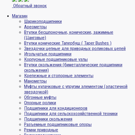
Обратный звонок
Магазин
Шарикоподшипники
Ареометры
Втулки бесшпоночные, конические, зажимные
(Цанговые)
Втулки конические Тапербуш ( Taper Bushes )
Звездочки цепные для приводных роликовых цепей
Игольчатые подшипники
Корпусные подшипниковые узлы
Втулки скольжения (биметаллические подшипники
скольжения)
Крепежные и стопорные элементы
Манометры
Муфты кулачковые с упругим элементом (эластичной
звездочкой)
Обгонные муфты
Опорные ролики
Подшипники для кондиционеров
Подшипники для сельскохозяйственной техники
Подшипники скольжения
Разъемные подшипниковые опоры
Ремни приводные