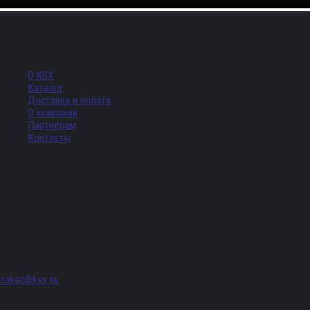
Меню
О KSX
Каталог
Доставка и оплата
О компании
Партнерам
Контакты
Адрес
г. Санкт-Петербург, Придорожная аллея, д. 8, лит. А, ПОМЕЩ. 620
zakaz@ksx.su