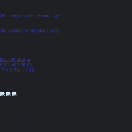
График работы: Пн - Пт с 09:00 по 18:00
Пользовательское соглашение
Политики конфиденциальности
Телефоны
Мы в
WhatsApp
8 812
439-20-39
+7 911
711-11-12
Мы в соц. сетях:
Полный спектр промышленного снабжения. Обращаем ваше внимание на то, что
данный Интернет-сайт носит исключительно информационный характер и ни при
каких условиях не является публичной офертой, определяемой положениями Статьи
437 Гражданского кодекса Российской Федерации. Для получения подробной
информации, стоимости продукции и условий обращайтесь к менеджерам.
Вся информация на сайте – собственность интернет-магазина ksx.su. Публикация
информации с сайта ksx.su без разрешения запрещена. Все права защищены. Вы