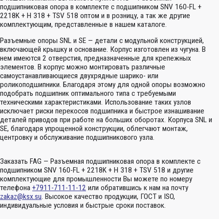
подшипниковая опора в комплекте с подшипником SNV 160-FL +
2218K + H 318 + TSV 518 оптом и в розницу, а так же другие
комплектующим, представленные в нашем каталоге.
Разъемные опоры SNL и SE — детали с модульной конструкцией,
включающей крышку и основание. Корпус изготовлен из чугуна. В
нем имеются 2 отверстия, предназначенные для крепежных
элементов. В корпус можно монтировать различные
самоустанавливающиеся двухрядные шарико- или
роликоподшипники. Благодаря этому для одной опоры возможно
подобрать подшипник оптимального типа с требуемыми
техническими характеристиками. Использование таких узлов
исключает риски перекосов подшипника и быстрое изнашивание
деталей приводов при работе на больших оборотах. Корпуса SNL и
SE, благодаря упрощенной конструкции, облегчают монтаж,
центровку и обслуживание подшипникового узла.
Заказать FAG — Разъемная подшипниковая опора в комплекте с
подшипником SNV 160-FL + 2218K + H 318 + TSV 518 и другие
комплектующие для промышленности Вы можете по номеру
телефона
+7911-711-11-12
или обратившись к нам на почту
zakaz@ksx.su
. Высокое качество продукции, ГОСТ и ISO,
индивидуальные условия и быстрые сроки поставок.