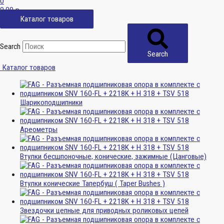
0
0,00
р.
Каталог товаров
Search
Search
Каталог товаров
Шарикоподшипники
Ареометры
Втулки бесшпоночные, конические, зажимные (Цанговые)
Втулки конические Тапербуш ( Taper Bushes )
Звездочки цепные для приводных роликовых цепей