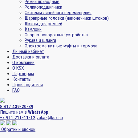
Ремни приводные
Роликоподшипники
Системы линейного перемещения
Шарнирные головки (наконечники штоков)
Шкивы для ремней
Камлоки
Опорно-поворотные устройства
Рукава и шланги
Электромагнитные муфты и тормоза
Личный кабинет
Доставка и оплата
О компании
О KSX
Партнерам
Контакты
Производители
FAQ
8 812
439-20-39
Пишите нам в
WhatsApp
+7 911
711-11-12
zakaz@ksx.su
Обратный звонок