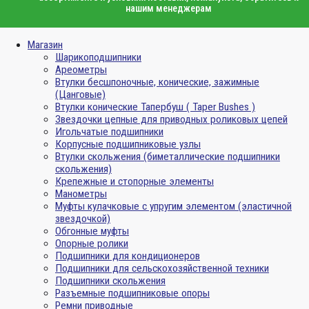
нашим менеджерам
Магазин
Шарикоподшипники
Ареометры
Втулки бесшпоночные, конические, зажимные
(Цанговые)
Втулки конические Тапербуш ( Taper Bushes )
Звездочки цепные для приводных роликовых цепей
Игольчатые подшипники
Корпусные подшипниковые узлы
Втулки скольжения (биметаллические подшипники
скольжения)
Крепежные и стопорные элементы
Манометры
Муфты кулачковые с упругим элементом (эластичной
звездочкой)
Обгонные муфты
Опорные ролики
Подшипники для кондиционеров
Подшипники для сельскохозяйственной техники
Подшипники скольжения
Разъемные подшипниковые опоры
Ремни приводные