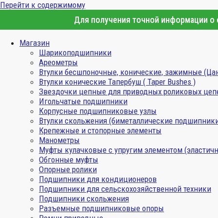
Перейти к содержимому
Для получения точной информации о с
Магазин
Шарикоподшипники
Ареометры
Втулки бесшпоночные, конические, зажимные (Ца
Втулки конические Тапербуш ( Taper Bushes )
Звездочки цепные для приводных роликовых цеп
Игольчатые подшипники
Корпусные подшипниковые узлы
Втулки скольжения (биметаллические подшипник
Крепежные и стопорные элементы
Манометры
Муфты кулачковые с упругим элементом (эластичн
Обгонные муфты
Опорные ролики
Подшипники для кондиционеров
Подшипники для сельскохозяйственной техники
Подшипники скольжения
Разъемные подшипниковые опоры