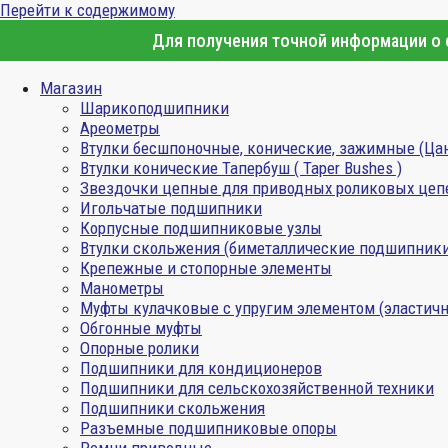
Перейти к содержимому
Для получения точной информации о с
Магазин
Шарикоподшипники
Ареометры
Втулки бесшпоночные, конические, зажимные (Ца
Втулки конические Тапербуш ( Taper Bushes )
Звездочки цепные для приводных роликовых цеп
Игольчатые подшипники
Корпусные подшипниковые узлы
Втулки скольжения (биметаллические подшипник
Крепежные и стопорные элементы
Манометры
Муфты кулачковые с упругим элементом (эластичн
Обгонные муфты
Опорные ролики
Подшипники для кондиционеров
Подшипники для сельскохозяйственной техники
Подшипники скольжения
Разъемные подшипниковые опоры