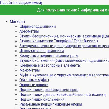
Перейти к содержимому
Для получения точной информации о с
Магазин
Шарикоподшипники
Ареометры
Втулки бесшпоночные, конические, зажимные (Ца
Втулки конические Тапербуш ( Taper Bushes )
Звездочки цепные для приводных роликовых цеп
Игольчатые подшипники
Корпусные подшипниковые узлы
Втулки скольжения (биметаллические подшипник
Крепежные и стопорные элементы
Манометры
Муфты кулачковые с упругим элементом (эластичн
Обгонные муфты
Опорные ролики
Подшипники для кондиционеров
Подшипники для сельскохозяйственной техники
Подшипники скольжения
Разъемные подшипниковые опоры