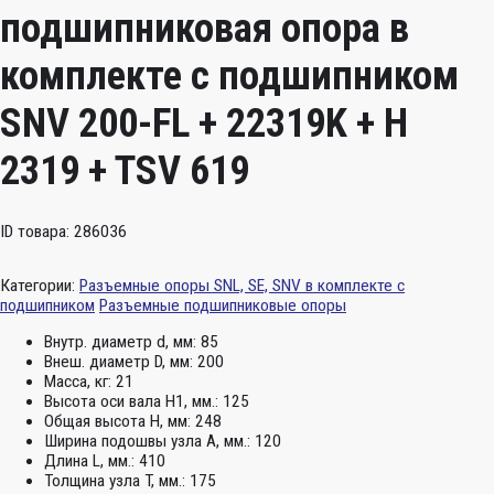
подшипниковая опора в
комплекте с подшипником
SNV 200-FL + 22319K + H
2319 + TSV 619
ID товара: 286036
Категории:
Разъемные опоры SNL, SE, SNV в комплекте с
подшипником
Разъемные подшипниковые опоры
Внутр. диаметр d, мм:
85
Внеш. диаметр D, мм:
200
Масса, кг:
21
Высота оси вала H1, мм.:
125
Общая высота H, мм:
248
Ширина подошвы узла А, мм.:
120
Длина L, мм.:
410
Толщина узла T, мм.:
175