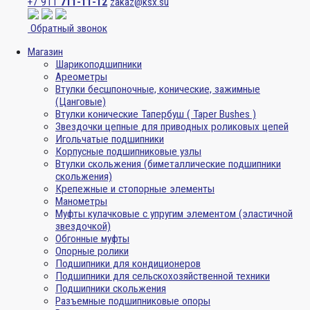
+7 911
711-11-12
zakaz@ksx.su
Обратный звонок
Магазин
Шарикоподшипники
Ареометры
Втулки бесшпоночные, конические, зажимные
(Цанговые)
Втулки конические Тапербуш ( Taper Bushes )
Звездочки цепные для приводных роликовых цепей
Игольчатые подшипники
Корпусные подшипниковые узлы
Втулки скольжения (биметаллические подшипники
скольжения)
Крепежные и стопорные элементы
Манометры
Муфты кулачковые с упругим элементом (эластичной
звездочкой)
Обгонные муфты
Опорные ролики
Подшипники для кондиционеров
Подшипники для сельскохозяйственной техники
Подшипники скольжения
Разъемные подшипниковые опоры