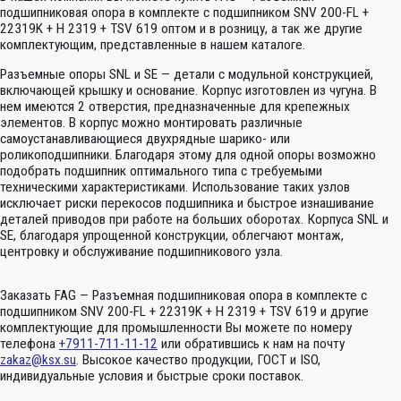
подшипниковая опора в комплекте с подшипником SNV 200-FL +
22319K + H 2319 + TSV 619 оптом и в розницу, а так же другие
комплектующим, представленные в нашем каталоге.
Разъемные опоры SNL и SE — детали с модульной конструкцией,
включающей крышку и основание. Корпус изготовлен из чугуна. В
нем имеются 2 отверстия, предназначенные для крепежных
элементов. В корпус можно монтировать различные
самоустанавливающиеся двухрядные шарико- или
роликоподшипники. Благодаря этому для одной опоры возможно
подобрать подшипник оптимального типа с требуемыми
техническими характеристиками. Использование таких узлов
исключает риски перекосов подшипника и быстрое изнашивание
деталей приводов при работе на больших оборотах. Корпуса SNL и
SE, благодаря упрощенной конструкции, облегчают монтаж,
центровку и обслуживание подшипникового узла.
Заказать FAG — Разъемная подшипниковая опора в комплекте с
подшипником SNV 200-FL + 22319K + H 2319 + TSV 619 и другие
комплектующие для промышленности Вы можете по номеру
телефона
+7911-711-11-12
или обратившись к нам на почту
zakaz@ksx.su
. Высокое качество продукции, ГОСТ и ISO,
индивидуальные условия и быстрые сроки поставок.