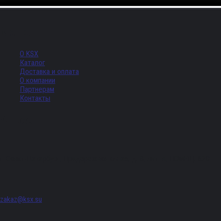
Меню
О KSX
Каталог
Доставка и оплата
О компании
Партнерам
Контакты
Адрес
г. Санкт-Петербург, Придорожная аллея, д. 8, лит. А, ПОМЕЩ. 620
zakaz@ksx.su