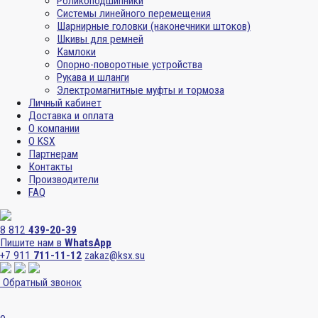
Роликоподшипники
Системы линейного перемещения
Шарнирные головки (наконечники штоков)
Шкивы для ремней
Камлоки
Опорно-поворотные устройства
Рукава и шланги
Электромагнитные муфты и тормоза
Личный кабинет
Доставка и оплата
О компании
О KSX
Партнерам
Контакты
Производители
FAQ
8 812
439-20-39
Пишите нам в
WhatsApp
+7 911
711-11-12
zakaz@ksx.su
Обратный звонок