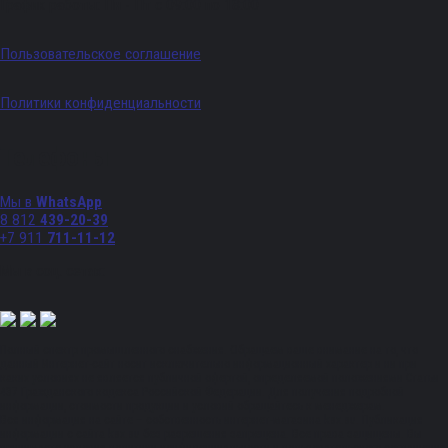
График работы: Пн - Пт с 09:00 по 18:00
Пользовательское соглашение
Политики конфиденциальности
Телефоны
Мы в
WhatsApp
8 812
439-20-39
+7 911
711-11-12
Мы в соц. сетях:
Полный спектр промышленного снабжения. Обращаем ваше внимание на то, что
данный Интернет-сайт носит исключительно информационный характер и ни при
каких условиях не является публичной офертой, определяемой положениями Статьи
437 Гражданского кодекса Российской Федерации. Для получения подробной
информации, стоимости продукции и условий обращайтесь к менеджерам.
Вся информация на сайте – собственность интернет-магазина ksx.su. Публикация
информации с сайта ksx.su без разрешения запрещена. Все права защищены. Вы