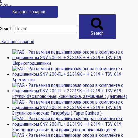
0
0,00
р.
Каталог товаров
Search
Search
Каталог товаров
Шарикоподшипники
Ареометры
Втулки бесшпоночные, конические, зажимные (Цанговые)
Втулки конические Тапербуш ( Taper Bushes )
Звездочки цепные для приводных роликовых цепей