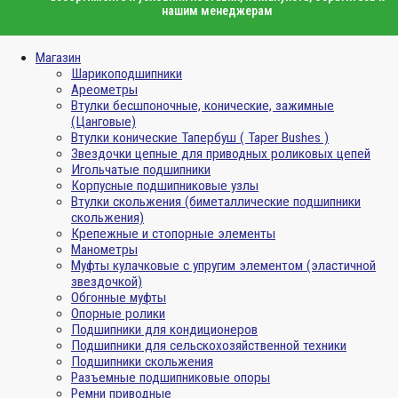
нашим менеджерам
Магазин
Шарикоподшипники
Ареометры
Втулки бесшпоночные, конические, зажимные
(Цанговые)
Втулки конические Тапербуш ( Taper Bushes )
Звездочки цепные для приводных роликовых цепей
Игольчатые подшипники
Корпусные подшипниковые узлы
Втулки скольжения (биметаллические подшипники
скольжения)
Крепежные и стопорные элементы
Манометры
Муфты кулачковые с упругим элементом (эластичной
звездочкой)
Обгонные муфты
Опорные ролики
Подшипники для кондиционеров
Подшипники для сельскохозяйственной техники
Подшипники скольжения
Разъемные подшипниковые опоры
Ремни приводные