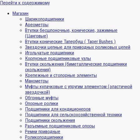
Перейти к содержимому
Магазин
Шарикоподшипники
Ареометры
Втулки бесшпоночные, конические, зажимные
(Цанговые)
Втулки конические Тапербуш ( Taper Bushes )
Звездочки цепные для приводных роликовых цепей
Игольчатые подшипники
Корпусные подшипниковые узлы
Втулки скольжения (биметаллические подшипники
скольжения)
Крепежные и стопорные элементы
Манометры
Муфты кулачковые с упругим элементом (эластичной
звездочкой)
Обгонные муфты
Опорные ролики
Подшипники для кондиционеров
Подшипники для сельскохозяйственной техники
Подшипники скольжения
Разъемные подшипниковые опоры
Ремни приводные
Роликоподшипники