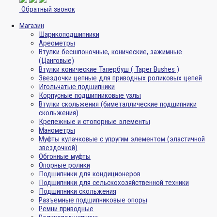
Обратный звонок
Магазин
Шарикоподшипники
Ареометры
Втулки бесшпоночные, конические, зажимные
(Цанговые)
Втулки конические Тапербуш ( Taper Bushes )
Звездочки цепные для приводных роликовых цепей
Игольчатые подшипники
Корпусные подшипниковые узлы
Втулки скольжения (биметаллические подшипники
скольжения)
Крепежные и стопорные элементы
Манометры
Муфты кулачковые с упругим элементом (эластичной
звездочкой)
Обгонные муфты
Опорные ролики
Подшипники для кондиционеров
Подшипники для сельскохозяйственной техники
Подшипники скольжения
Разъемные подшипниковые опоры
Ремни приводные