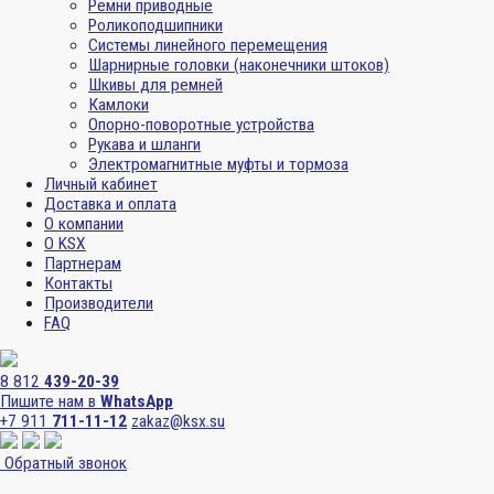
Ремни приводные
Роликоподшипники
Системы линейного перемещения
Шарнирные головки (наконечники штоков)
Шкивы для ремней
Камлоки
Опорно-поворотные устройства
Рукава и шланги
Электромагнитные муфты и тормоза
Личный кабинет
Доставка и оплата
О компании
О KSX
Партнерам
Контакты
Производители
FAQ
8 812
439-20-39
Пишите нам в
WhatsApp
+7 911
711-11-12
zakaz@ksx.su
Обратный звонок