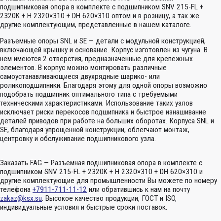
подшипниковая опора в комплекте с подшипником SNV 215-FL +
2320K + H 2320×310 + DH 620×310 оптом и в розницу, а так же
другие комплектующим, представленные в нашем каталоге.
Разъемные опоры SNL и SE — детали с модульной конструкцией,
включающей крышку и основание. Корпус изготовлен из чугуна. В
нем имеются 2 отверстия, предназначенные для крепежных
элементов. В корпус можно монтировать различные
самоустанавливающиеся двухрядные шарико- или
роликоподшипники. Благодаря этому для одной опоры возможно
подобрать подшипник оптимального типа с требуемыми
техническими характеристиками. Использование таких узлов
исключает риски перекосов подшипника и быстрое изнашивание
деталей приводов при работе на больших оборотах. Корпуса SNL и
SE, благодаря упрощенной конструкции, облегчают монтаж,
центровку и обслуживание подшипникового узла.
Заказать FAG — Разъемная подшипниковая опора в комплекте с
подшипником SNV 215-FL + 2320K + H 2320×310 + DH 620×310 и
другие комплектующие для промышленности Вы можете по номеру
телефона
+7911-711-11-12
или обратившись к нам на почту
zakaz@ksx.su
. Высокое качество продукции, ГОСТ и ISO,
индивидуальные условия и быстрые сроки поставок.