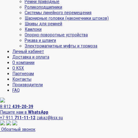
Ремни приводные
Роликоподшипники
Системы линейного перемещения
Шарнирные головки (наконечники штоков)
Шкивы для ремней
Камлоки
Опорно-поворотные устройства
Рукава и шланги
Электромагнитные муфты и тормоза
Личный кабинет
Доставка и оплата
О компании
О KSX
Партнерам
Контакты
Производители
FAQ
8 812
439-20-39
Пишите нам в
WhatsApp
+7 911
711-11-12
zakaz@ksx.su
Обратный звонок