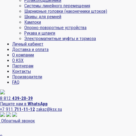
Роликоподшипники
Системы линейного перемещения
Шарнирные головки (наконечники штоков)
Шкивы для ремней
Камлоки
Опорно-поворотные устройства
Рукава и шланги
Электромагнитные муфты и тормоза
Личный кабинет
Доставка и оплата
О компании
О KSX
Партнерам
Контакты
Производители
FAQ
8 812
439-20-39
Пишите нам в
WhatsApp
+7 911
711-11-12
zakaz@ksx.su
Обратный звонок