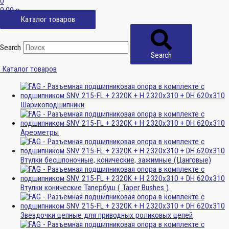
0
0,00
р.
Каталог товаров
Search
Search
Каталог товаров
Шарикоподшипники
Ареометры
Втулки бесшпоночные, конические, зажимные (Цанговые)
Втулки конические Тапербуш ( Taper Bushes )
Звездочки цепные для приводных роликовых цепей