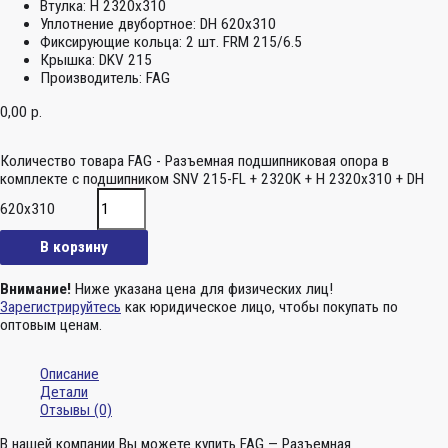
Втулка:
H 2320x310
Уплотнение двубортное:
DH 620x310
Фиксирующие кольца:
2 шт. FRM 215/6.5
Крышка:
DKV 215
Производитель:
FAG
0,00
р.
Количество товара FAG - Разъемная подшипниковая опора в
комплекте с подшипником SNV 215-FL + 2320K + H 2320x310 + DH
620x310
В корзину
Внимание!
Ниже указана цена для физических лиц!
Зарегистрируйтесь
как юридическое лицо, чтобы покупать по
оптовым ценам.
Описание
Детали
Отзывы (0)
В нашей компании Вы можете купить FAG — Разъемная