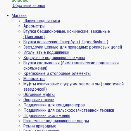
Обратный звонок
Магазин
Шарикоподшипники
Ареометры
Втулки бесшпоночные, конические, зажимные
(Цанговые)
Втулки конические Тапербуш ( Taper Bushes )
Звездочки цепные для приводных роликовых цепей
Игольчатые подшипники
Корпусные подшипниковые узлы
Втулки скольжения (биметаллические подшипники
скольжения)
Крепежные и стопорные элементы
Манометры
Муфты кулачковые с упругим элементом (эластичной
звездочкой)
Обгонные муфты
Опорные ролики
Подшипники для кондиционеров
Подшипники для сельскохозяйственной техники
Подшипники скольжения
Разъемные подшипниковые опоры
Ремни приводные