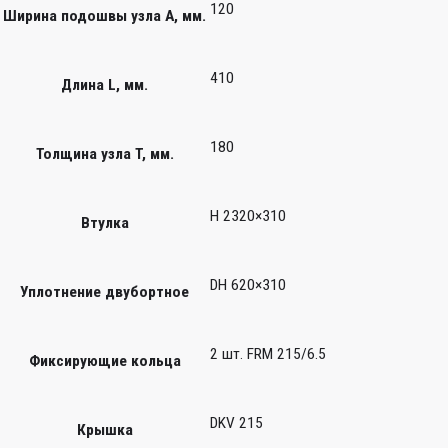
120
Ширина подошвы узла А, мм.
410
Длина L, мм.
180
Толщина узла T, мм.
H 2320×310
Втулка
DH 620×310
Уплотнение двубортное
2 шт. FRM 215/6.5
Фиксирующие кольца
DKV 215
Крышка