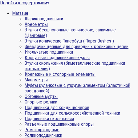
Перейти к содержимому
Магазин
Шарикоподшипники
Ареометры
Втулки бесшпоночные, конические, зажимные
(Цанговые)
Втулки конические Тапербуш ( Taper Bushes )
Звездочки цепные для приводных роликовых цепей
Игольчатые подшипники
Корпусные подшипниковые узлы
Втулки скольжения (биметаллические подшипники
скольжения)
Крепежные и стопорные элементы
Манометры
Муфты кулачковые с упругим элементом (эластичной
звездочкой)
Обгонные муфты
Опорные ролики
Подшипники для кондиционеров
Подшипники для сельскохозяйственной техники
Подшипники скольжения
Разъемные подшипниковые опоры
Ремни приводные
Роликоподшипники