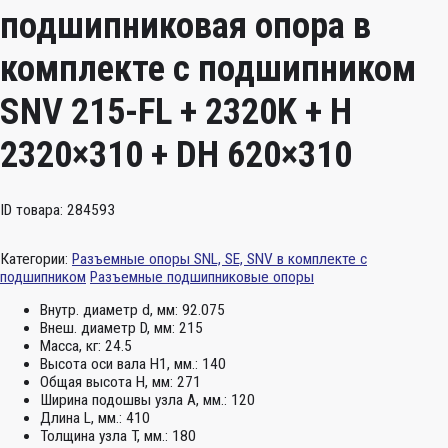
подшипниковая опора в
комплекте с подшипником
SNV 215-FL + 2320K + H
2320×310 + DH 620×310
ID товара: 284593
Категории:
Разъемные опоры SNL, SE, SNV в комплекте с
подшипником
Разъемные подшипниковые опоры
Внутр. диаметр d, мм:
92.075
Внеш. диаметр D, мм:
215
Масса, кг:
24.5
Высота оси вала H1, мм.:
140
Общая высота H, мм:
271
Ширина подошвы узла А, мм.:
120
Длина L, мм.:
410
Толщина узла T, мм.:
180