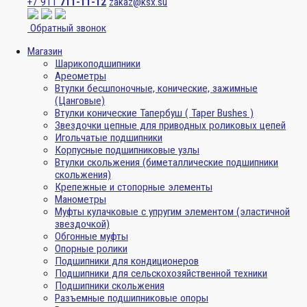
+7 911
711-11-12
zakaz@ksx.su
Обратный звонок
Магазин
Шарикоподшипники
Ареометры
Втулки бесшпоночные, конические, зажимные
(Цанговые)
Втулки конические Тапербуш ( Taper Bushes )
Звездочки цепные для приводных роликовых цепей
Игольчатые подшипники
Корпусные подшипниковые узлы
Втулки скольжения (биметаллические подшипники
скольжения)
Крепежные и стопорные элементы
Манометры
Муфты кулачковые с упругим элементом (эластичной
звездочкой)
Обгонные муфты
Опорные ролики
Подшипники для кондиционеров
Подшипники для сельскохозяйственной техники
Подшипники скольжения
Разъемные подшипниковые опоры