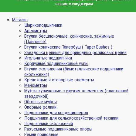
нашим менеджерам
Магазин
Шарикоподшипники
Ареометры
Втулки бесшпоночные, конические, зажимные
(Цанговые)
Втулки конические Тапербуш ( Taper Bushes )
Звездочки цепные для приводных роликовых цепей
Игольчатые подшипники
Корпусные подшипниковые узлы
Втулки скольжения (биметаллические подшипники
скольжения)
Крепежные и стопорные элементы
Манометры
Муфты кулачковые с упругим элементом (эластичной
звездочкой)
Обгонные муфты
Опорные ролики
Подшипники для кондиционеров
Подшипники для сельскохозяйственной техники
Подшипники скольжения
Разъемные подшипниковые опоры
Ремни приводные