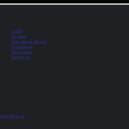
Меню
О KSX
Каталог
Доставка и оплата
О компании
Партнерам
Контакты
Адрес
г. Санкт-Петербург, Придорожная аллея, д. 8, лит. А, ПОМЕЩ. 620
zakaz@ksx.su