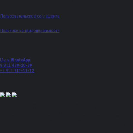
График работы: Пн - Пт с 09:00 по 18:00
Пользовательское соглашение
Политики конфиденциальности
Телефоны
Мы в
WhatsApp
8 812
439-20-39
+7 911
711-11-12
Мы в соц. сетях:
Полный спектр промышленного снабжения. Обращаем ваше внимание на то, что
данный Интернет-сайт носит исключительно информационный характер и ни при
каких условиях не является публичной офертой, определяемой положениями Статьи
437 Гражданского кодекса Российской Федерации. Для получения подробной
информации, стоимости продукции и условий обращайтесь к менеджерам.
Вся информация на сайте – собственность интернет-магазина ksx.su. Публикация
информации с сайта ksx.su без разрешения запрещена. Все права защищены. Вы