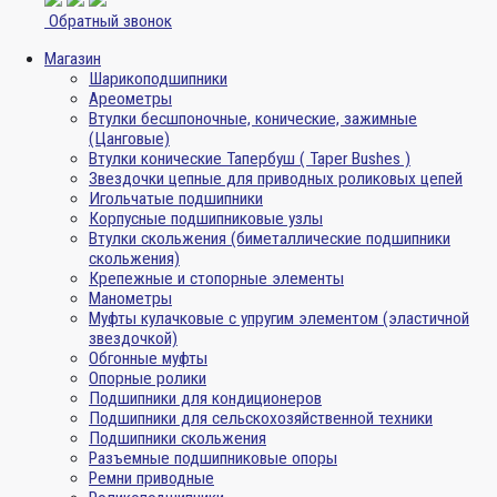
Обратный звонок
Магазин
Шарикоподшипники
Ареометры
Втулки бесшпоночные, конические, зажимные
(Цанговые)
Втулки конические Тапербуш ( Taper Bushes )
Звездочки цепные для приводных роликовых цепей
Игольчатые подшипники
Корпусные подшипниковые узлы
Втулки скольжения (биметаллические подшипники
скольжения)
Крепежные и стопорные элементы
Манометры
Муфты кулачковые с упругим элементом (эластичной
звездочкой)
Обгонные муфты
Опорные ролики
Подшипники для кондиционеров
Подшипники для сельскохозяйственной техники
Подшипники скольжения
Разъемные подшипниковые опоры
Ремни приводные