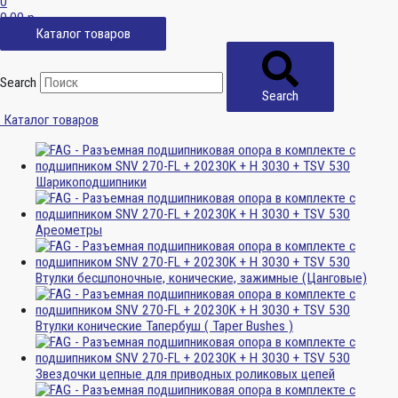
0
0,00
р.
Каталог товаров
Search
Search
Каталог товаров
Шарикоподшипники
Ареометры
Втулки бесшпоночные, конические, зажимные (Цанговые)
Втулки конические Тапербуш ( Taper Bushes )
Звездочки цепные для приводных роликовых цепей