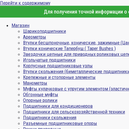
Перейти к содержимому
Для получения точной информации о с
Магазин
Шарикоподшипники
Ареометры
Втулки бесшпоночные, конические, зажимные (Ца
Втулки конические Тапербуш ( Taper Bushes )
Звездочки цепные для приводных роликовых цеп
Игольчатые подшипники
Корпусные подшипниковые узлы
Втулки скольжения (биметаллические подшипник
Крепежные и стопорные элементы
Манометры
Муфты кулачковые с упругим элементом (эластичн
Обгонные муфты
Опорные ролики
Подшипники для кондиционеров
Подшипники для сельскохозяйственной техники
Подшипники скольжения
Разъемные подшипниковые опоры