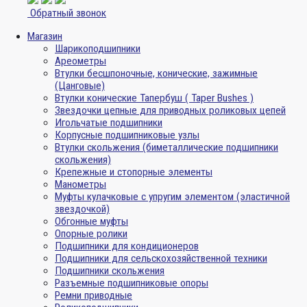
Обратный звонок
Магазин
Шарикоподшипники
Ареометры
Втулки бесшпоночные, конические, зажимные
(Цанговые)
Втулки конические Тапербуш ( Taper Bushes )
Звездочки цепные для приводных роликовых цепей
Игольчатые подшипники
Корпусные подшипниковые узлы
Втулки скольжения (биметаллические подшипники
скольжения)
Крепежные и стопорные элементы
Манометры
Муфты кулачковые с упругим элементом (эластичной
звездочкой)
Обгонные муфты
Опорные ролики
Подшипники для кондиционеров
Подшипники для сельскохозяйственной техники
Подшипники скольжения
Разъемные подшипниковые опоры
Ремни приводные