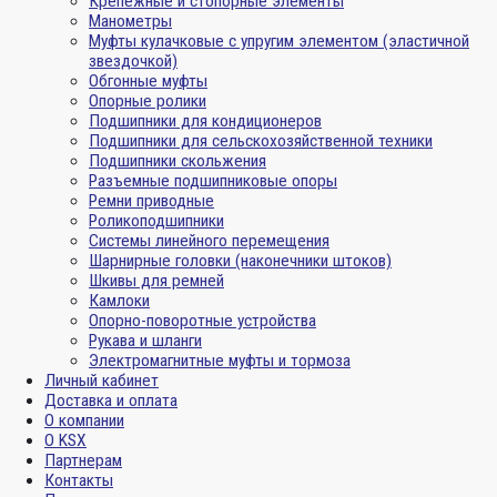
Крепежные и стопорные элементы
Манометры
Муфты кулачковые с упругим элементом (эластичной
звездочкой)
Обгонные муфты
Опорные ролики
Подшипники для кондиционеров
Подшипники для сельскохозяйственной техники
Подшипники скольжения
Разъемные подшипниковые опоры
Ремни приводные
Роликоподшипники
Системы линейного перемещения
Шарнирные головки (наконечники штоков)
Шкивы для ремней
Камлоки
Опорно-поворотные устройства
Рукава и шланги
Электромагнитные муфты и тормоза
Личный кабинет
Доставка и оплата
О компании
О KSX
Партнерам
Контакты