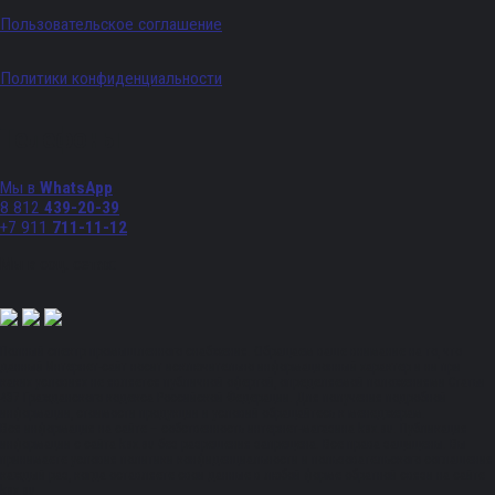
Пользовательское соглашение
Политики конфиденциальности
Телефоны
Мы в
WhatsApp
8 812
439-20-39
+7 911
711-11-12
Мы в соц. сетях:
Полный спектр промышленного снабжения. Обращаем ваше внимание на то, что
данный Интернет-сайт носит исключительно информационный характер и ни при
каких условиях не является публичной офертой, определяемой положениями Статьи
437 Гражданского кодекса Российской Федерации. Для получения подробной
информации, стоимости продукции и условий обращайтесь к менеджерам.
Вся информация на сайте – собственность интернет-магазина ksx.su. Публикация
информации с сайта ksx.su без разрешения запрещена. Все права защищены. Вы
принимаете условия политики конфиденциальности и пользовательского соглашения
каждый раз, когда оставляете свои данные в любой форме обратной связи на сайте
ksx.su.