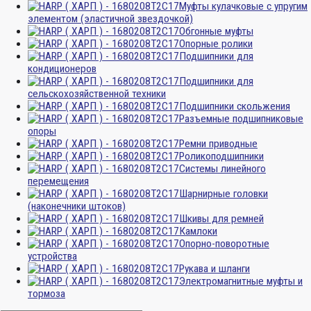
Муфты кулачковые с упругим
элементом (эластичной звездочкой)
Обгонные муфты
Опорные ролики
Подшипники для
кондиционеров
Подшипники для
сельскохозяйственной техники
Подшипники скольжения
Разъемные подшипниковые
опоры
Ремни приводные
Роликоподшипники
Системы линейного
перемещения
Шарнирные головки
(наконечники штоков)
Шкивы для ремней
Камлоки
Опорно-поворотные
устройства
Рукава и шланги
Электромагнитные муфты и
тормоза