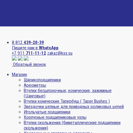
Menu
8 812
439-20-39
Пишите нам в
WhatsApp
+7 911
711-11-12
zakaz@ksx.su
Обратный звонок
Магазин
Шарикоподшипники
Ареометры
Втулки бесшпоночные, конические, зажимные
(Цанговые)
Втулки конические Тапербуш ( Taper Bushes )
Звездочки цепные для приводных роликовых цепей
Игольчатые подшипники
Корпусные подшипниковые узлы
Втулки скольжения (биметаллические подшипники
скольжения)