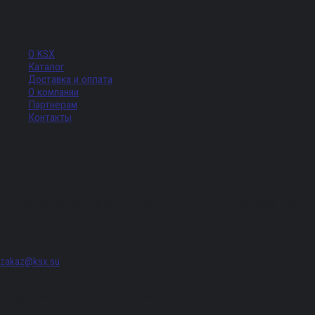
Меню
О KSX
Каталог
Доставка и оплата
О компании
Партнерам
Контакты
Адрес
г. Санкт-Петербург, Придорожная аллея, д. 8, лит. А, ПОМЕЩ. 620
zakaz@ksx.su
График работы: Пн - Пт с 09:00 по 18:00