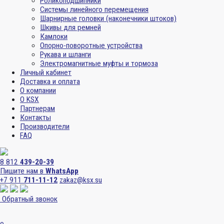
Роликоподшипники
Системы линейного перемещения
Шарнирные головки (наконечники штоков)
Шкивы для ремней
Камлоки
Опорно-поворотные устройства
Рукава и шланги
Электромагнитные муфты и тормоза
Личный кабинет
Доставка и оплата
О компании
О KSX
Партнерам
Контакты
Производители
FAQ
8 812
439-20-39
Пишите нам в
WhatsApp
+7 911
711-11-12
zakaz@ksx.su
Обратный звонок