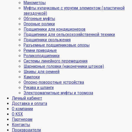
Манометры
Муфты кулачковые с упругим элементом (эластичной
звездочкой)
Обгонные муфты
Опорные ролики
Подшипники для кондиционеров
Подшипники для сельскохозяйственной техники
Подшипники скольжения
Разъемные подшипниковые опоры
Ремни приводные
Роликоподшипники
Системы линейного перемещения
Шарнирные головки (наконечники штоков)
Шкивы для ремней
Камлоки
Опорно-поворотные устройства
Рукава и шланги
Электромагнитные муфты и тормоза
Личный кабинет
Доставка и оплата
О компании
О KSX
Партнерам
Контакты
Производители