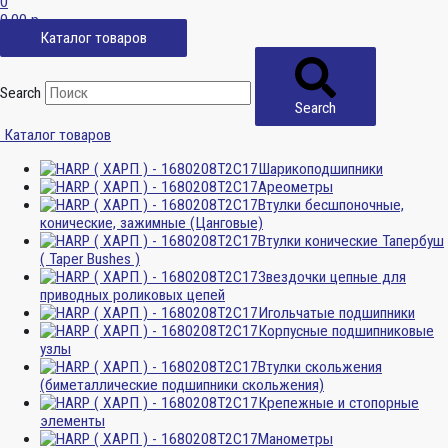
0
0,00
р.
Каталог товаров
Search
Search
Каталог товаров
Шарикоподшипники
Ареометры
Втулки бесшпоночные,
конические, зажимные (Цанговые)
Втулки конические Тапербуш
( Taper Bushes )
Звездочки цепные для
приводных роликовых цепей
Игольчатые подшипники
Корпусные подшипниковые
узлы
Втулки скольжения
(биметаллические подшипники скольжения)
Крепежные и стопорные
элементы
Манометры