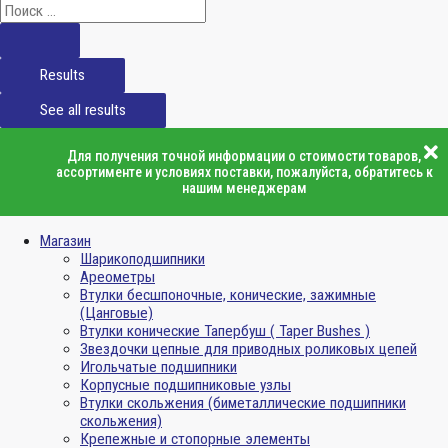
Results
See all results
Для получения точной информации о стоимости товаров,
ассортименте и условиях поставки, пожалуйста, обратитесь к
нашим менеджерам
Магазин
Шарикоподшипники
Ареометры
Втулки бесшпоночные, конические, зажимные
(Цанговые)
Втулки конические Тапербуш ( Taper Bushes )
Звездочки цепные для приводных роликовых цепей
Игольчатые подшипники
Корпусные подшипниковые узлы
Втулки скольжения (биметаллические подшипники
скольжения)
Крепежные и стопорные элементы