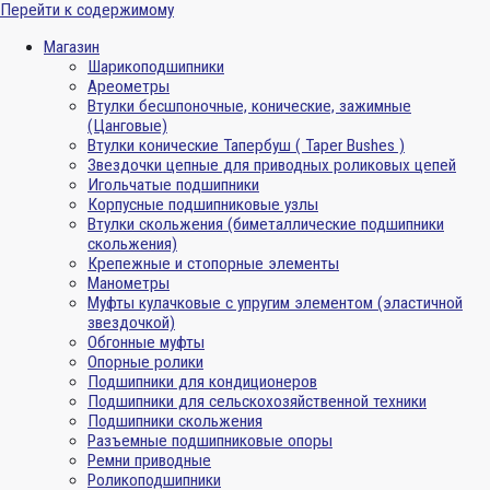
Перейти к содержимому
Магазин
Шарикоподшипники
Ареометры
Втулки бесшпоночные, конические, зажимные
(Цанговые)
Втулки конические Тапербуш ( Taper Bushes )
Звездочки цепные для приводных роликовых цепей
Игольчатые подшипники
Корпусные подшипниковые узлы
Втулки скольжения (биметаллические подшипники
скольжения)
Крепежные и стопорные элементы
Манометры
Муфты кулачковые с упругим элементом (эластичной
звездочкой)
Обгонные муфты
Опорные ролики
Подшипники для кондиционеров
Подшипники для сельскохозяйственной техники
Подшипники скольжения
Разъемные подшипниковые опоры
Ремни приводные
Роликоподшипники