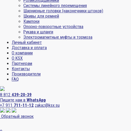
Роликоподшипники
Системы линейного перемещения
Шарнирные головки (наконечники штоков)
Шкивы для ремней
Камлоки
Опорно-поворотные устройства
Рукава и шланги
Электромагнитные муфты и тормоза
Личный кабинет
Доставка и оплата
О компании
О KSX
Партнерам
Контакты
Производители
FAQ
8 812
439-20-39
Пишите нам в
WhatsApp
+7 911
711-11-12
zakaz@ksx.su
Обратный звонок