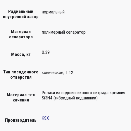
Радиальный
нормальный
внутренний зазор
Материал
полимерный сепаратор
сепаратора
0.39
Масса, кг
Тип посадочного
коническое, 1:12
отверстия
Ролики из подшипникового нитрида кремния
Материал тел
Si3N4 (гибридный подшипник)
качения
KSX
Производитель