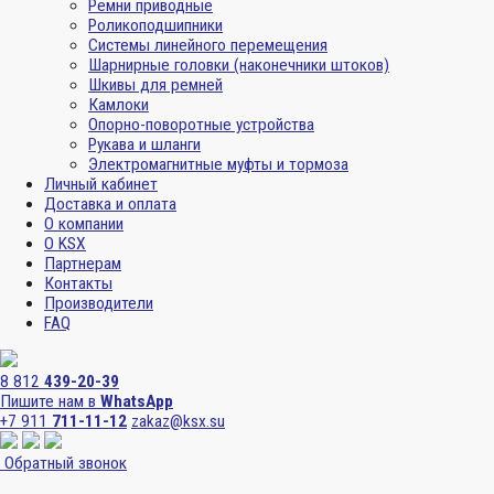
Ремни приводные
Роликоподшипники
Системы линейного перемещения
Шарнирные головки (наконечники штоков)
Шкивы для ремней
Камлоки
Опорно-поворотные устройства
Рукава и шланги
Электромагнитные муфты и тормоза
Личный кабинет
Доставка и оплата
О компании
О KSX
Партнерам
Контакты
Производители
FAQ
8 812
439-20-39
Пишите нам в
WhatsApp
+7 911
711-11-12
zakaz@ksx.su
Обратный звонок