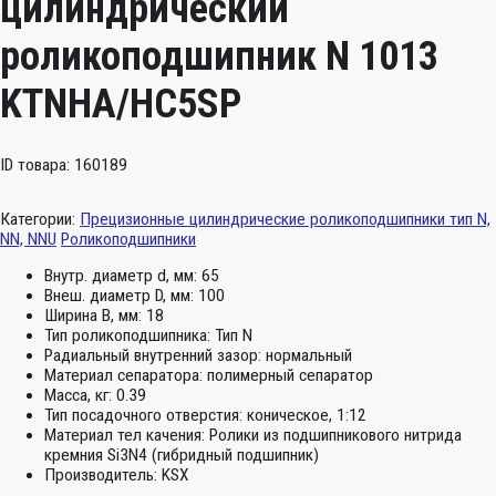
цилиндрический
роликоподшипник N 1013
KTNHA/HC5SP
ID товара: 160189
Категории:
Прецизионные цилиндрические роликоподшипники тип N,
NN, NNU
Роликоподшипники
Внутр. диаметр d, мм:
65
Внеш. диаметр D, мм:
100
Ширина B, мм:
18
Тип роликоподшипника:
Тип N
Радиальный внутренний зазор:
нормальный
Материал сепаратора:
полимерный сепаратор
Масса, кг:
0.39
Тип посадочного отверстия:
коническое, 1:12
Материал тел качения:
Ролики из подшипникового нитрида
кремния Si3N4 (гибридный подшипник)
Производитель:
KSX