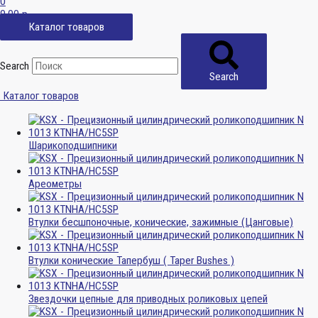
0
0,00
р.
Каталог товаров
Search
Search
Каталог товаров
Шарикоподшипники
Ареометры
Втулки бесшпоночные, конические, зажимные (Цанговые)
Втулки конические Тапербуш ( Taper Bushes )
Звездочки цепные для приводных роликовых цепей