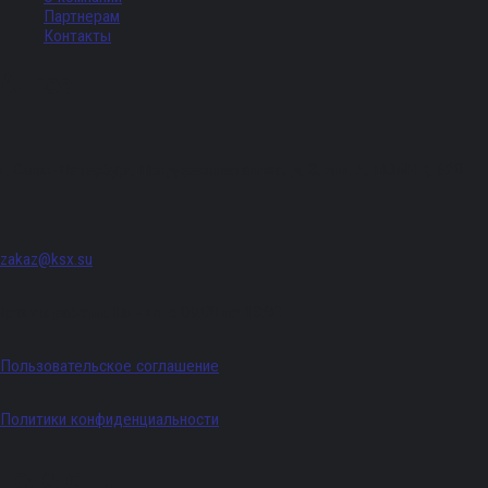
Партнерам
Контакты
Адрес
г. Санкт-Петербург, Придорожная аллея, д. 8, лит. А, ПОМЕЩ. 620
zakaz@ksx.su
График работы: Пн - Пт с 09:00 по 18:00
Пользовательское соглашение
Политики конфиденциальности
Телефоны