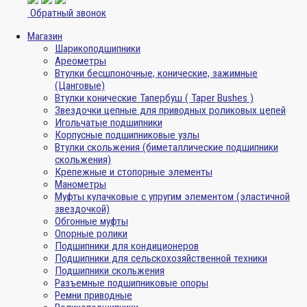
Обратный звонок
Магазин
Шарикоподшипники
Ареометры
Втулки бесшпоночные, конические, зажимные
(Цанговые)
Втулки конические Тапербуш ( Taper Bushes )
Звездочки цепные для приводных роликовых цепей
Игольчатые подшипники
Корпусные подшипниковые узлы
Втулки скольжения (биметаллические подшипники
скольжения)
Крепежные и стопорные элементы
Манометры
Муфты кулачковые с упругим элементом (эластичной
звездочкой)
Обгонные муфты
Опорные ролики
Подшипники для кондиционеров
Подшипники для сельскохозяйственной техники
Подшипники скольжения
Разъемные подшипниковые опоры
Ремни приводные