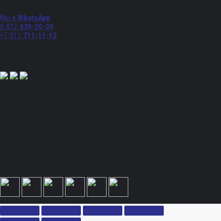
Мы в
WhatsApp
8 812
439-20-39
+7 911
711-11-12
Мы в соц. сетях:
Полный спектр промышленного снабжения. Обращаем ваше внимание на то, что
данный Интернет-сайт носит исключительно информационный характер и ни при
каких условиях не является публичной офертой, определяемой положениями Статьи
437 Гражданского кодекса Российской Федерации. Для получения подробной
информации, стоимости продукции и условий обращайтесь к менеджерам.
Вся информация на сайте – собственность интернет-магазина ksx.su. Публикация
информации с сайта ksx.su без разрешения запрещена. Все права защищены. Вы
принимаете условия политики конфиденциальности и пользовательского соглашения
каждый раз, когда оставляете свои данные в любой форме обратной связи на сайте
ksx.su.