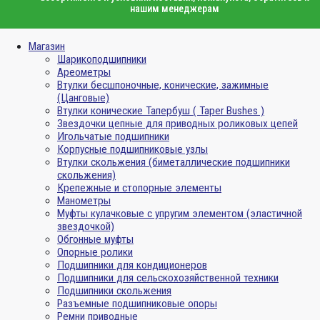
нашим менеджерам
Магазин
Шарикоподшипники
Ареометры
Втулки бесшпоночные, конические, зажимные
(Цанговые)
Втулки конические Тапербуш ( Taper Bushes )
Звездочки цепные для приводных роликовых цепей
Игольчатые подшипники
Корпусные подшипниковые узлы
Втулки скольжения (биметаллические подшипники
скольжения)
Крепежные и стопорные элементы
Манометры
Муфты кулачковые с упругим элементом (эластичной
звездочкой)
Обгонные муфты
Опорные ролики
Подшипники для кондиционеров
Подшипники для сельскохозяйственной техники
Подшипники скольжения
Разъемные подшипниковые опоры
Ремни приводные