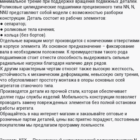
минимальное трение при поддержке вращения подвижных деталей.
Роликовые цилиндрические подшипники прецизионного типа NN, N,
NNU представляют собой модели с возможностью разборки
конструкции. Деталь состоит из рабочих элементов:
● сепаратор;
● роликовые тела качения;
● кольца (без бортов).
Отдельные вариации могут производится с коническими отверстиями
в корпусе элемента. Их основное предназначение – фиксирование
вала в необходимом положении. К преимуществам такого рода
подшипников стоит отнести способность выдерживать сильные
радиальные нагрузки благодаря наличию двух рядов.
К другим характерным чертам относят также высокую жесткость,
устойчивость к механическим деформациям, невысокую силу трения,
что обусловливает простоту монтажа в опоры основных осей
агрегатов станочного типа.
Производятся детали из прочной стали, которая обеспечивает
долгие годы службы изделий. Мобильность конструкции позволяет
проводить замену поврежденных элементов без полной остановки
работы агрегата.
Обращайтесь в наш интернет-магазин и заказывайте оптовые и
розничные партии деталей, цены вас приятно порадуют, постоянным
покупателям мы предлагаем программу лояльности.