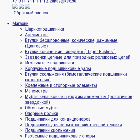
+7 911
711-11-12
zakaz@ksx.su
Обратный звонок
Магазин
Шарикоподшипники
Ареометры
Втулки бесшпоночные, конические, зажимные
(Цанговые)
Втулки конические Тапербуш ( Taper Bushes )
Звездочки цепные для приводных роликовых цепей
Игольчатые подшипники
Корпусные подшипниковые узлы
Втулки скольжения (биметаллические подшипники
скольжения)
Крепежные и стопорные элементы
Манометры
Муфты кулачковые с упругим элементом (эластичной
звездочкой)
Обгонные муфты
Опорные ролики
Подшипники для кондиционеров
Подшипники для сельскохозяйственной техники
Подшипники скольжения
Разъемные подшипниковые опоры