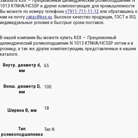
Заказать KSX — Прецизионный цилиндрический роликоподшипник N
1013 KTNHA/HC5SP и другие комплектующие для промышленности
Вы можете по номеру телефона
+7911-711-11-12
или обратившись к
нам на почту
zakaz@ksx.su
. Высокое качество продукции, ГОСТ и ISO,
индивидуальные условия и быстрые сроки поставок.
В нашей компании Вы можете купить KSX — Прецизионный
цилиндрический роликоподшипник N 1013 KTNHA/HC5SP оптом и в
розницу, а так же другие комплектующим, представленные в нашем
каталоге.
Внутр. диаметр d,
65
мм
Внеш. диаметр D,
100
мм
18
Ширина B, мм
Тип
Тип N
роликоподшипника