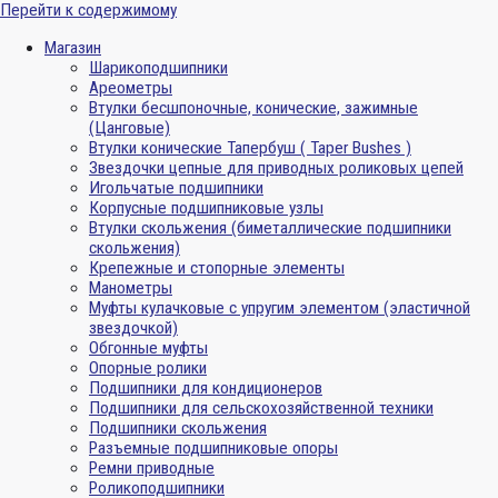
Перейти к содержимому
Магазин
Шарикоподшипники
Ареометры
Втулки бесшпоночные, конические, зажимные
(Цанговые)
Втулки конические Тапербуш ( Taper Bushes )
Звездочки цепные для приводных роликовых цепей
Игольчатые подшипники
Корпусные подшипниковые узлы
Втулки скольжения (биметаллические подшипники
скольжения)
Крепежные и стопорные элементы
Манометры
Муфты кулачковые с упругим элементом (эластичной
звездочкой)
Обгонные муфты
Опорные ролики
Подшипники для кондиционеров
Подшипники для сельскохозяйственной техники
Подшипники скольжения
Разъемные подшипниковые опоры
Ремни приводные
Роликоподшипники