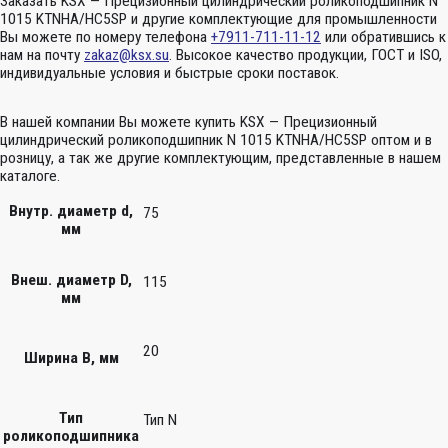
Заказать KSX — Прецизионный цилиндрический роликоподшипник N
1015 KTNHA/HC5SP и другие комплектующие для промышленности
Вы можете по номеру телефона
+7911-711-11-12
или обратившись к
нам на почту
zakaz@ksx.su
. Высокое качество продукции, ГОСТ и ISO,
индивидуальные условия и быстрые сроки поставок.
В нашей компании Вы можете купить KSX — Прецизионный
цилиндрический роликоподшипник N 1015 KTNHA/HC5SP оптом и в
розницу, а так же другие комплектующим, представленные в нашем
каталоге.
Внутр. диаметр d,
75
мм
Внеш. диаметр D,
115
мм
20
Ширина B, мм
Тип
Тип N
роликоподшипника