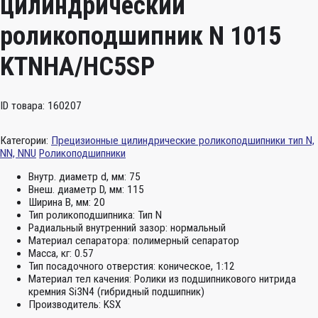
цилиндрический
роликоподшипник N 1015
KTNHA/HC5SP
ID товара: 160207
Категории:
Прецизионные цилиндрические роликоподшипники тип N,
NN, NNU
Роликоподшипники
Внутр. диаметр d, мм:
75
Внеш. диаметр D, мм:
115
Ширина B, мм:
20
Тип роликоподшипника:
Тип N
Радиальный внутренний зазор:
нормальный
Материал сепаратора:
полимерный сепаратор
Масса, кг:
0.57
Тип посадочного отверстия:
коническое, 1:12
Материал тел качения:
Ролики из подшипникового нитрида
кремния Si3N4 (гибридный подшипник)
Производитель:
KSX