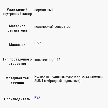
Радиальный
нормальный
внутренний зазор
Материал
полимерный сепаратор
сепаратора
0.57
Масса, кг
Тип посадочного
коническое, 1:12
отверстия
Ролики из подшипникового нитрида кремния
Материал тел
Si3N4 (гибридный подшипник)
качения
KSX
Производитель