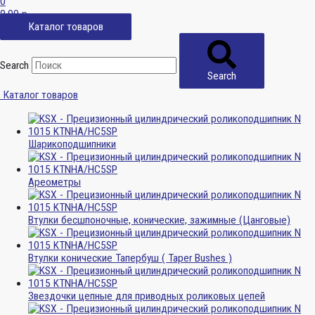
0
0,00
р.
Каталог товаров
Search
Search
Каталог товаров
Шарикоподшипники
Ареометры
Втулки бесшпоночные, конические, зажимные (Цанговые)
Втулки конические Тапербуш ( Taper Bushes )
Звездочки цепные для приводных роликовых цепей