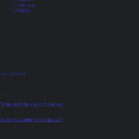
Партнерам
Контакты
Адрес
г. Санкт-Петербург, Придорожная аллея, д. 8, лит. А, ПОМЕЩ. 620
zakaz@ksx.su
График работы: Пн - Пт с 09:00 по 18:00
Пользовательское соглашение
Политики конфиденциальности
Телефоны