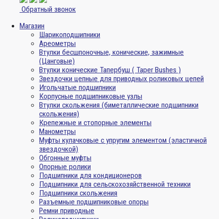
Обратный звонок
Магазин
Шарикоподшипники
Ареометры
Втулки бесшпоночные, конические, зажимные
(Цанговые)
Втулки конические Тапербуш ( Taper Bushes )
Звездочки цепные для приводных роликовых цепей
Игольчатые подшипники
Корпусные подшипниковые узлы
Втулки скольжения (биметаллические подшипники
скольжения)
Крепежные и стопорные элементы
Манометры
Муфты кулачковые с упругим элементом (эластичной
звездочкой)
Обгонные муфты
Опорные ролики
Подшипники для кондиционеров
Подшипники для сельскохозяйственной техники
Подшипники скольжения
Разъемные подшипниковые опоры
Ремни приводные