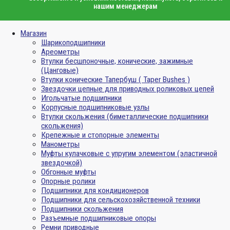
нашим менеджерам
Магазин
Шарикоподшипники
Ареометры
Втулки бесшпоночные, конические, зажимные
(Цанговые)
Втулки конические Тапербуш ( Taper Bushes )
Звездочки цепные для приводных роликовых цепей
Игольчатые подшипники
Корпусные подшипниковые узлы
Втулки скольжения (биметаллические подшипники
скольжения)
Крепежные и стопорные элементы
Манометры
Муфты кулачковые с упругим элементом (эластичной
звездочкой)
Обгонные муфты
Опорные ролики
Подшипники для кондиционеров
Подшипники для сельскохозяйственной техники
Подшипники скольжения
Разъемные подшипниковые опоры
Ремни приводные