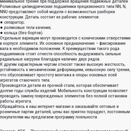
минимальное трение при поддержке вращения подвижных деталей.
Роликовые цилиндрические подшипники прецизионного типа NN, N,
NNU представляют собой модели с возможностью разборки
конструкции. Деталь состоит из рабочих элементов:
● сепаратор;
● роликовые тела качения;
● кольца (без бортов).
Отдельные вариации могут производится с коническими отверстиями
в корпусе элемента. Их основное предназначение – фиксирование
вала в необходимом положении. К преимуществам такого рода
подшипников стоит отнести способность выдерживать сильные
радиальные нагрузки благодаря наличию двух рядов.
К другим характерным чертам относят также высокую жесткость,
устойчивость к механическим деформациям, невысокую силу трения,
что обусловливает простоту монтажа в опоры основных осей
агрегатов станочного типа.
Производятся детали из прочной стали, которая обеспечивает
долгие годы службы изделий. Мобильность конструкции позволяет
проводить замену поврежденных элементов без полной остановки
работы агрегата.
Обращайтесь в наш интернет-магазин и заказывайте оптовые и
розничные партии деталей, цены вас приятно порадуют, постоянным
покупателям мы предлагаем программу лояльности.