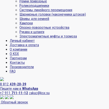
Ремни приводные
Роликоподшипники
Системы линейного перемещения
Шарнирные головки (наконечники штоков)
Шкивы для ремней
Камлоки
Опорно-поворотные устройства
Рукава и шланги
Электромагнитные муфты и тормоза
Личный кабинет
Доставка и оплата
О компании
О KSX
Партнерам
Контакты
Производители
FAQ
8 812
439-20-39
Пишите нам в
WhatsApp
+7 911
711-11-12
zakaz@ksx.su
Обратный звонок