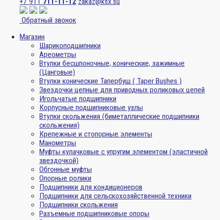
+7 911
711-11-12
zakaz@ksx.su
Обратный звонок
Магазин
Шарикоподшипники
Ареометры
Втулки бесшпоночные, конические, зажимные
(Цанговые)
Втулки конические Тапербуш ( Taper Bushes )
Звездочки цепные для приводных роликовых цепей
Игольчатые подшипники
Корпусные подшипниковые узлы
Втулки скольжения (биметаллические подшипники
скольжения)
Крепежные и стопорные элементы
Манометры
Муфты кулачковые с упругим элементом (эластичной
звездочкой)
Обгонные муфты
Опорные ролики
Подшипники для кондиционеров
Подшипники для сельскохозяйственной техники
Подшипники скольжения
Разъемные подшипниковые опоры