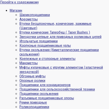
Перейти к содержимому
Магазин
Шарикоподшипники
Ареометры
Втулки бесшпоночные, конические, зажимные
(Цанговые)
Втулки конические Тапербуш ( Taper Bushes )
Звездочки цепные для приводных роликовых цепей
Игольчатые подшипники
Корпусные подшипниковые узлы
Втулки скольжения (биметаллические подшипники
скольжения)
Крепежные и стопорные элементы
Манометры
Муфты кулачковые с упругим элементом (эластичной
звездочкой)
Обгонные муфты
Опорные ролики
Подшипники для кондиционеров
Подшипники для сельскохозяйственной техники
Подшипники скольжения
Разъемные подшипниковые опоры
Ремни приводные
Роликоподшипники