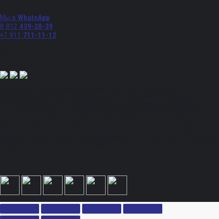
Мы в
WhatsApp
8 812
439-20-39
+7 911
711-11-12
Мы в соц. сетях:
Полный спектр промышленного снабжения. Обращаем ваше внимание на то, что
данный Интернет-сайт носит исключительно информационный характер и ни при
каких условиях не является публичной офертой, определяемой положениями Статьи
437 Гражданского кодекса Российской Федерации. Для получения подробной
информации, стоимости продукции и условий обращайтесь к менеджерам.
Вся информация на сайте – собственность интернет-магазина ksx.su. Публикация
информации с сайта ksx.su без разрешения запрещена. Все права защищены. Вы
принимаете условия политики конфиденциальности и пользовательского соглашения
каждый раз, когда оставляете свои данные в любой форме обратной связи на сайте
ksx.su.