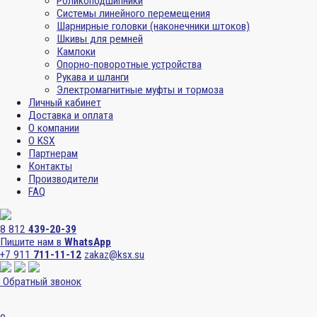
Роликоподшипники
Системы линейного перемещения
Шарнирные головки (наконечники штоков)
Шкивы для ремней
Камлоки
Опорно-поворотные устройства
Рукава и шланги
Электромагнитные муфты и тормоза
Личный кабинет
Доставка и оплата
О компании
О KSX
Партнерам
Контакты
Производители
FAQ
8 812
439-20-39
Пишите нам в
WhatsApp
+7 911
711-11-12
zakaz@ksx.su
Обратный звонок