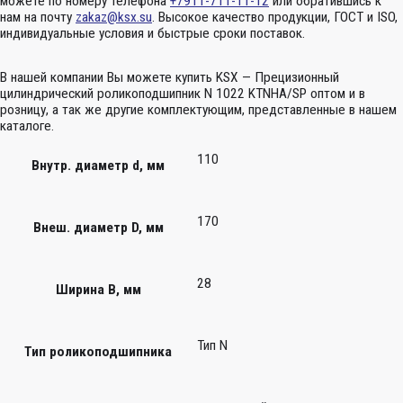
можете по номеру телефона
+7911-711-11-12
или обратившись к
нам на почту
zakaz@ksx.su
. Высокое качество продукции, ГОСТ и ISO,
индивидуальные условия и быстрые сроки поставок.
В нашей компании Вы можете купить KSX — Прецизионный
цилиндрический роликоподшипник N 1022 KTNHA/SP оптом и в
розницу, а так же другие комплектующим, представленные в нашем
каталоге.
110
Внутр. диаметр d, мм
170
Внеш. диаметр D, мм
28
Ширина B, мм
Тип N
Тип роликоподшипника