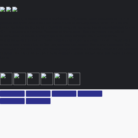
Полный спектр промышленного снабжения. Обращаем ваше внимание на то, что
данный Интернет-сайт носит исключительно информационный характер и ни при
каких условиях не является публичной офертой, определяемой положениями Статьи
437 Гражданского кодекса Российской Федерации. Для получения подробной
информации, стоимости продукции и условий обращайтесь к менеджерам.
Вся информация на сайте – собственность интернет-магазина ksx.su. Публикация
информации с сайта ksx.su без разрешения запрещена. Все права защищены. Вы
принимаете условия политики конфиденциальности и пользовательского соглашения
каждый раз, когда оставляете свои данные в любой форме обратной связи на сайте
ksx.su.