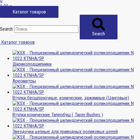
0
0,00
р.
Каталог товаров
Search
Search
Каталог товаров
Шарикоподшипники
Ареометры
Втулки бесшпоночные, конические, зажимные (Цанговые)
Втулки конические Тапербуш ( Taper Bushes )
Звездочки цепные для приводных роликовых цепей