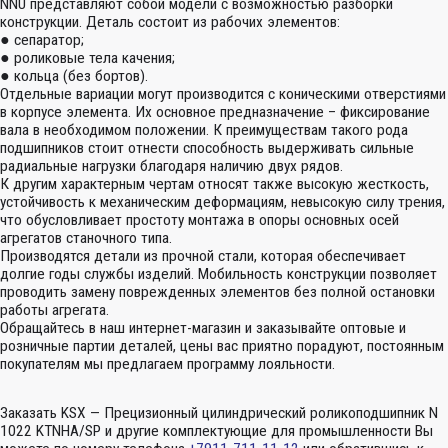
NNU представляют собой модели с возможностью разборки
конструкции. Деталь состоит из рабочих элементов:
● сепаратор;
● роликовые тела качения;
● кольца (без бортов).
Отдельные вариации могут производится с коническими отверстиями
в корпусе элемента. Их основное предназначение – фиксирование
вала в необходимом положении. К преимуществам такого рода
подшипников стоит отнести способность выдерживать сильные
радиальные нагрузки благодаря наличию двух рядов.
К другим характерным чертам относят также высокую жесткость,
устойчивость к механическим деформациям, невысокую силу трения,
что обусловливает простоту монтажа в опоры основных осей
агрегатов станочного типа.
Производятся детали из прочной стали, которая обеспечивает
долгие годы службы изделий. Мобильность конструкции позволяет
проводить замену поврежденных элементов без полной остановки
работы агрегата.
Обращайтесь в наш интернет-магазин и заказывайте оптовые и
розничные партии деталей, цены вас приятно порадуют, постоянным
покупателям мы предлагаем программу лояльности.
Заказать KSX — Прецизионный цилиндрический роликоподшипник N
1022 KTNHA/SP и другие комплектующие для промышленности Вы