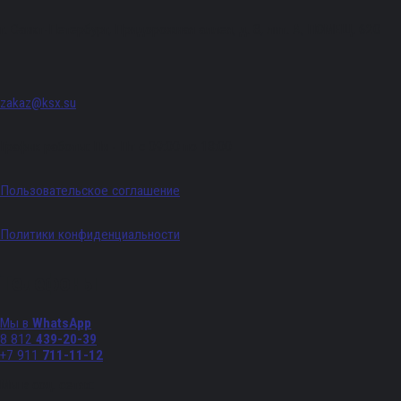
г. Санкт-Петербург, Придорожная аллея, д. 8, лит. А, ПОМЕЩ. 620
zakaz@ksx.su
График работы: Пн - Пт с 09:00 по 18:00
Пользовательское соглашение
Политики конфиденциальности
Телефоны
Мы в
WhatsApp
8 812
439-20-39
+7 911
711-11-12
Мы в соц. сетях: