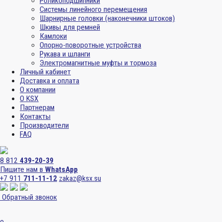
Роликоподшипники
Системы линейного перемещения
Шарнирные головки (наконечники штоков)
Шкивы для ремней
Камлоки
Опорно-поворотные устройства
Рукава и шланги
Электромагнитные муфты и тормоза
Личный кабинет
Доставка и оплата
О компании
О KSX
Партнерам
Контакты
Производители
FAQ
8 812
439-20-39
Пишите нам в
WhatsApp
+7 911
711-11-12
zakaz@ksx.su
Обратный звонок