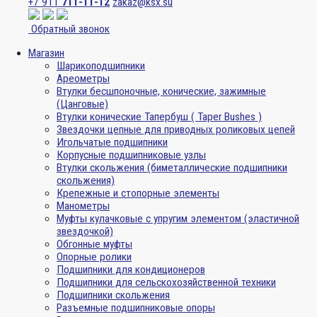
+7 911
711-11-12
zakaz@ksx.su
Обратный звонок
Магазин
Шарикоподшипники
Ареометры
Втулки бесшпоночные, конические, зажимные
(Цанговые)
Втулки конические Тапербуш ( Taper Bushes )
Звездочки цепные для приводных роликовых цепей
Игольчатые подшипники
Корпусные подшипниковые узлы
Втулки скольжения (биметаллические подшипники
скольжения)
Крепежные и стопорные элементы
Манометры
Муфты кулачковые с упругим элементом (эластичной
звездочкой)
Обгонные муфты
Опорные ролики
Подшипники для кондиционеров
Подшипники для сельскохозяйственной техники
Подшипники скольжения
Разъемные подшипниковые опоры