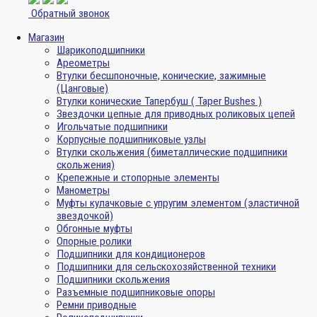
Обратный звонок
Магазин
Шарикоподшипники
Ареометры
Втулки бесшпоночные, конические, зажимные
(Цанговые)
Втулки конические Тапербуш ( Taper Bushes )
Звездочки цепные для приводных роликовых цепей
Игольчатые подшипники
Корпусные подшипниковые узлы
Втулки скольжения (биметаллические подшипники
скольжения)
Крепежные и стопорные элементы
Манометры
Муфты кулачковые с упругим элементом (эластичной
звездочкой)
Обгонные муфты
Опорные ролики
Подшипники для кондиционеров
Подшипники для сельскохозяйственной техники
Подшипники скольжения
Разъемные подшипниковые опоры
Ремни приводные