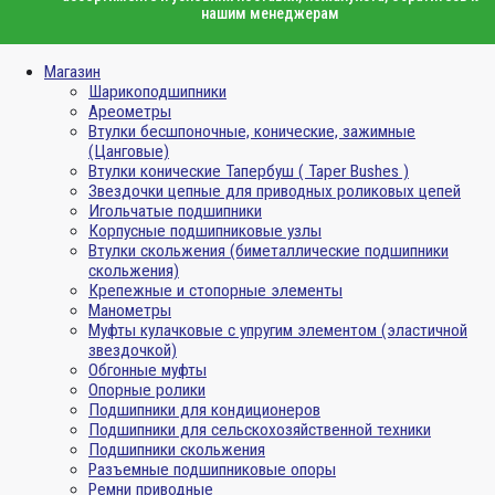
нашим менеджерам
Магазин
Шарикоподшипники
Ареометры
Втулки бесшпоночные, конические, зажимные
(Цанговые)
Втулки конические Тапербуш ( Taper Bushes )
Звездочки цепные для приводных роликовых цепей
Игольчатые подшипники
Корпусные подшипниковые узлы
Втулки скольжения (биметаллические подшипники
скольжения)
Крепежные и стопорные элементы
Манометры
Муфты кулачковые с упругим элементом (эластичной
звездочкой)
Обгонные муфты
Опорные ролики
Подшипники для кондиционеров
Подшипники для сельскохозяйственной техники
Подшипники скольжения
Разъемные подшипниковые опоры
Ремни приводные