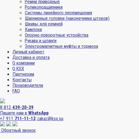
Ремни приводные
Роликоподшипники
Системы линейного перемещения
Шарнирные головки (наконечники штоков)
Шкивы для ремней
Камлоки
Опорно-поворотные устройства
Рукава и шланги
Электромагнитные муфты и тормоза
Личный кабинет
Доставка и оплата
О компании
О KSX
Партнерам
Контакты
Производители
FAQ
8 812
439-20-39
Пишите нам в
WhatsApp
+7 911
711-11-12
zakaz@ksx.su
Обратный звонок