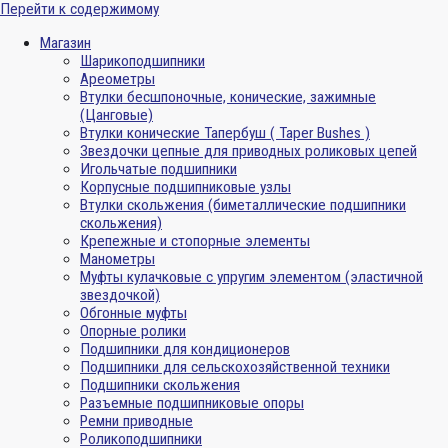
Перейти к содержимому
Магазин
Шарикоподшипники
Ареометры
Втулки бесшпоночные, конические, зажимные
(Цанговые)
Втулки конические Тапербуш ( Taper Bushes )
Звездочки цепные для приводных роликовых цепей
Игольчатые подшипники
Корпусные подшипниковые узлы
Втулки скольжения (биметаллические подшипники
скольжения)
Крепежные и стопорные элементы
Манометры
Муфты кулачковые с упругим элементом (эластичной
звездочкой)
Обгонные муфты
Опорные ролики
Подшипники для кондиционеров
Подшипники для сельскохозяйственной техники
Подшипники скольжения
Разъемные подшипниковые опоры
Ремни приводные
Роликоподшипники