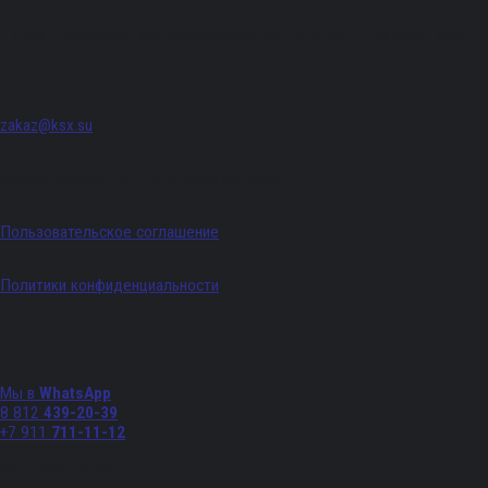
г. Санкт-Петербург, Придорожная аллея, д. 8, лит. А, ПОМЕЩ. 620
zakaz@ksx.su
График работы: Пн - Пт с 09:00 по 18:00
Пользовательское соглашение
Политики конфиденциальности
Телефоны
Мы в
WhatsApp
8 812
439-20-39
+7 911
711-11-12
Мы в соц. сетях: