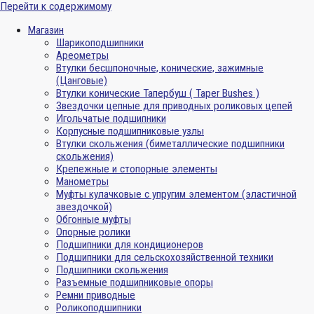
Перейти к содержимому
Магазин
Шарикоподшипники
Ареометры
Втулки бесшпоночные, конические, зажимные
(Цанговые)
Втулки конические Тапербуш ( Taper Bushes )
Звездочки цепные для приводных роликовых цепей
Игольчатые подшипники
Корпусные подшипниковые узлы
Втулки скольжения (биметаллические подшипники
скольжения)
Крепежные и стопорные элементы
Манометры
Муфты кулачковые с упругим элементом (эластичной
звездочкой)
Обгонные муфты
Опорные ролики
Подшипники для кондиционеров
Подшипники для сельскохозяйственной техники
Подшипники скольжения
Разъемные подшипниковые опоры
Ремни приводные
Роликоподшипники