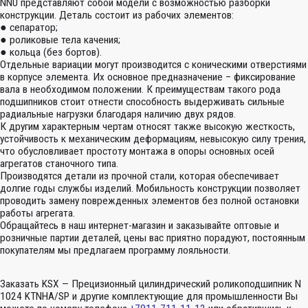
NNU представляют собой модели с возможностью разборки
конструкции. Деталь состоит из рабочих элементов:
● сепаратор;
● роликовые тела качения;
● кольца (без бортов).
Отдельные вариации могут производится с коническими отверстиями
в корпусе элемента. Их основное предназначение – фиксирование
вала в необходимом положении. К преимуществам такого рода
подшипников стоит отнести способность выдерживать сильные
радиальные нагрузки благодаря наличию двух рядов.
К другим характерным чертам относят также высокую жесткость,
устойчивость к механическим деформациям, невысокую силу трения,
что обусловливает простоту монтажа в опоры основных осей
агрегатов станочного типа.
Производятся детали из прочной стали, которая обеспечивает
долгие годы службы изделий. Мобильность конструкции позволяет
проводить замену поврежденных элементов без полной остановки
работы агрегата.
Обращайтесь в наш интернет-магазин и заказывайте оптовые и
розничные партии деталей, цены вас приятно порадуют, постоянным
покупателям мы предлагаем программу лояльности.
Заказать KSX — Прецизионный цилиндрический роликоподшипник N
1024 KTNHA/SP и другие комплектующие для промышленности Вы