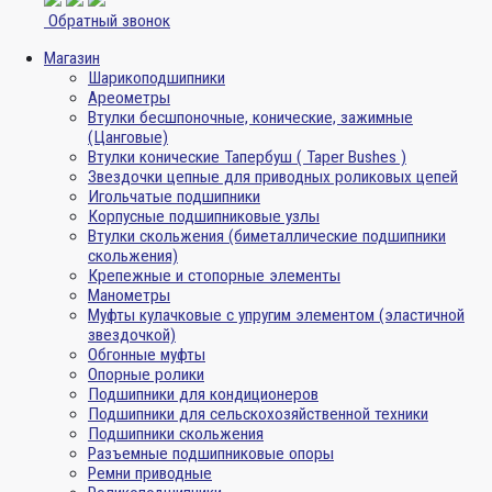
Обратный звонок
Магазин
Шарикоподшипники
Ареометры
Втулки бесшпоночные, конические, зажимные
(Цанговые)
Втулки конические Тапербуш ( Taper Bushes )
Звездочки цепные для приводных роликовых цепей
Игольчатые подшипники
Корпусные подшипниковые узлы
Втулки скольжения (биметаллические подшипники
скольжения)
Крепежные и стопорные элементы
Манометры
Муфты кулачковые с упругим элементом (эластичной
звездочкой)
Обгонные муфты
Опорные ролики
Подшипники для кондиционеров
Подшипники для сельскохозяйственной техники
Подшипники скольжения
Разъемные подшипниковые опоры
Ремни приводные