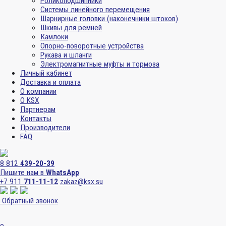
Роликоподшипники
Системы линейного перемещения
Шарнирные головки (наконечники штоков)
Шкивы для ремней
Камлоки
Опорно-поворотные устройства
Рукава и шланги
Электромагнитные муфты и тормоза
Личный кабинет
Доставка и оплата
О компании
О KSX
Партнерам
Контакты
Производители
FAQ
8 812
439-20-39
Пишите нам в
WhatsApp
+7 911
711-11-12
zakaz@ksx.su
Обратный звонок