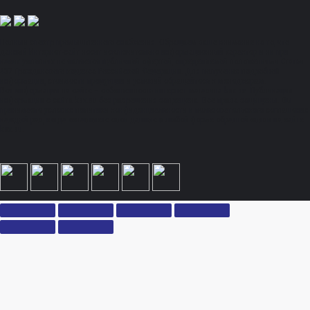
Полный спектр промышленного снабжения. Обращаем ваше внимание на то, что
данный Интернет-сайт носит исключительно информационный характер и ни при
каких условиях не является публичной офертой, определяемой положениями Статьи
437 Гражданского кодекса Российской Федерации. Для получения подробной
информации, стоимости продукции и условий обращайтесь к менеджерам.
Вся информация на сайте – собственность интернет-магазина ksx.su. Публикация
информации с сайта ksx.su без разрешения запрещена. Все права защищены. Вы
принимаете условия политики конфиденциальности и пользовательского соглашения
каждый раз, когда оставляете свои данные в любой форме обратной связи на сайте
ksx.su.