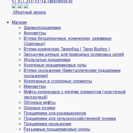
+7 911
711-11-12
zakaz@ksx.su
Обратный звонок
Магазин
Шарикоподшипники
Ареометры
Втулки бесшпоночные, конические, зажимные
(Цанговые)
Втулки конические Тапербуш ( Taper Bushes )
Звездочки цепные для приводных роликовых цепей
Игольчатые подшипники
Корпусные подшипниковые узлы
Втулки скольжения (биметаллические подшипники
скольжения)
Крепежные и стопорные элементы
Манометры
Муфты кулачковые с упругим элементом (эластичной
звездочкой)
Обгонные муфты
Опорные ролики
Подшипники для кондиционеров
Подшипники для сельскохозяйственной техники
Подшипники скольжения
Разъемные подшипниковые опоры