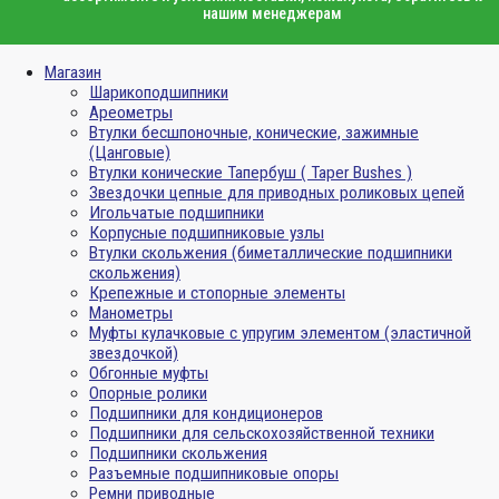
нашим менеджерам
Магазин
Шарикоподшипники
Ареометры
Втулки бесшпоночные, конические, зажимные
(Цанговые)
Втулки конические Тапербуш ( Taper Bushes )
Звездочки цепные для приводных роликовых цепей
Игольчатые подшипники
Корпусные подшипниковые узлы
Втулки скольжения (биметаллические подшипники
скольжения)
Крепежные и стопорные элементы
Манометры
Муфты кулачковые с упругим элементом (эластичной
звездочкой)
Обгонные муфты
Опорные ролики
Подшипники для кондиционеров
Подшипники для сельскохозяйственной техники
Подшипники скольжения
Разъемные подшипниковые опоры
Ремни приводные