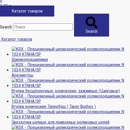
0
0,00
р.
Каталог товаров
Search
Search
Каталог товаров
Шарикоподшипники
Ареометры
Втулки бесшпоночные, конические, зажимные (Цанговые)
Втулки конические Тапербуш ( Taper Bushes )
Звездочки цепные для приводных роликовых цепей