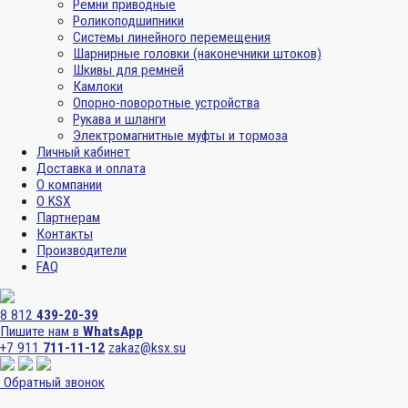
Ремни приводные
Роликоподшипники
Системы линейного перемещения
Шарнирные головки (наконечники штоков)
Шкивы для ремней
Камлоки
Опорно-поворотные устройства
Рукава и шланги
Электромагнитные муфты и тормоза
Личный кабинет
Доставка и оплата
О компании
О KSX
Партнерам
Контакты
Производители
FAQ
8 812
439-20-39
Пишите нам в
WhatsApp
+7 911
711-11-12
zakaz@ksx.su
Обратный звонок