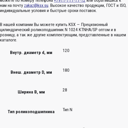
можете по номеру телефона
+7911-711-11-12
или обратившись к
нам на почту
zakaz@ksx.su
. Высокое качество продукции, ГОСТ и ISO,
индивидуальные условия и быстрые сроки поставок.
В нашей компании Вы можете купить KSX — Прецизионный
цилиндрический роликоподшипник N 1024 KTNHA/SP оптом и в
розницу, а так же другие комплектующим, представленные в нашем
каталоге.
120
Внутр. диаметр d, мм
180
Внеш. диаметр D, мм
28
Ширина B, мм
Тип N
Тип роликоподшипника