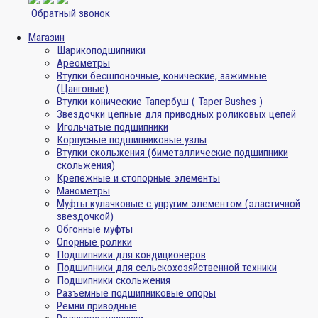
Обратный звонок
Магазин
Шарикоподшипники
Ареометры
Втулки бесшпоночные, конические, зажимные
(Цанговые)
Втулки конические Тапербуш ( Taper Bushes )
Звездочки цепные для приводных роликовых цепей
Игольчатые подшипники
Корпусные подшипниковые узлы
Втулки скольжения (биметаллические подшипники
скольжения)
Крепежные и стопорные элементы
Манометры
Муфты кулачковые с упругим элементом (эластичной
звездочкой)
Обгонные муфты
Опорные ролики
Подшипники для кондиционеров
Подшипники для сельскохозяйственной техники
Подшипники скольжения
Разъемные подшипниковые опоры
Ремни приводные