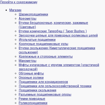
Перейти к содержимому
Магазин
Шарикоподшипники
Ареометры
Втулки бесшпоночные, конические, зажимные
(Цанговые)
Втулки конические Тапербуш ( Taper Bushes )
Звездочки цепные для приводных роликовых цепей
Игольчатые подшипники
Корпусные подшипниковые узлы
Втулки скольжения (биметаллические подшипники
скольжения)
Крепежные и стопорные элементы
Манометры
Муфты кулачковые с упругим элементом (эластичной
звездочкой)
Обгонные муфты
Опорные ролики
Подшипники для кондиционеров
Подшипники для сельскохозяйственной техники
Подшипники скольжения
Разъемные подшипниковые опоры
Ремни приводные
Роликоподшипники