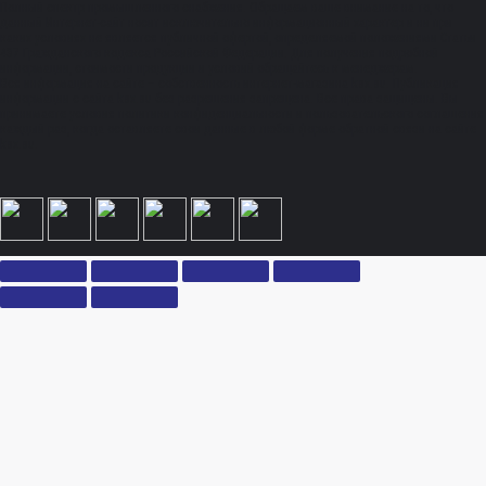
Полный спектр промышленного снабжения. Обращаем ваше внимание на то, что
данный Интернет-сайт носит исключительно информационный характер и ни при
каких условиях не является публичной офертой, определяемой положениями Статьи
437 Гражданского кодекса Российской Федерации. Для получения подробной
информации, стоимости продукции и условий обращайтесь к менеджерам.
Вся информация на сайте – собственность интернет-магазина ksx.su. Публикация
информации с сайта ksx.su без разрешения запрещена. Все права защищены. Вы
принимаете условия политики конфиденциальности и пользовательского соглашения
каждый раз, когда оставляете свои данные в любой форме обратной связи на сайте
ksx.su.