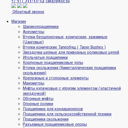
+7 911
711-11-12
zakaz@ksx.su
Обратный звонок
Магазин
Шарикоподшипники
Ареометры
Втулки бесшпоночные, конические, зажимные
(Цанговые)
Втулки конические Тапербуш ( Taper Bushes )
Звездочки цепные для приводных роликовых цепей
Игольчатые подшипники
Корпусные подшипниковые узлы
Втулки скольжения (биметаллические подшипники
скольжения)
Крепежные и стопорные элементы
Манометры
Муфты кулачковые с упругим элементом (эластичной
звездочкой)
Обгонные муфты
Опорные ролики
Подшипники для кондиционеров
Подшипники для сельскохозяйственной техники
Подшипники скольжения
Разъемные подшипниковые опоры