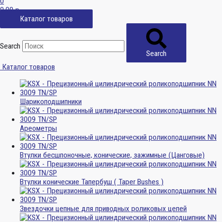
0
0,00
р.
Каталог товаров
Search
Search
Каталог товаров
Шарикоподшипники
Ареометры
Втулки бесшпоночные, конические, зажимные (Цанговые)
Втулки конические Тапербуш ( Taper Bushes )
Звездочки цепные для приводных роликовых цепей