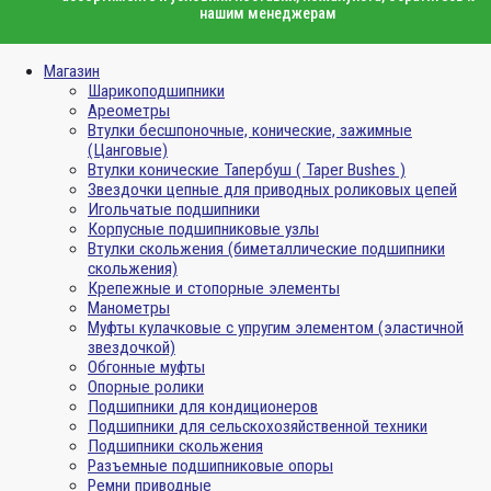
нашим менеджерам
Магазин
Шарикоподшипники
Ареометры
Втулки бесшпоночные, конические, зажимные
(Цанговые)
Втулки конические Тапербуш ( Taper Bushes )
Звездочки цепные для приводных роликовых цепей
Игольчатые подшипники
Корпусные подшипниковые узлы
Втулки скольжения (биметаллические подшипники
скольжения)
Крепежные и стопорные элементы
Манометры
Муфты кулачковые с упругим элементом (эластичной
звездочкой)
Обгонные муфты
Опорные ролики
Подшипники для кондиционеров
Подшипники для сельскохозяйственной техники
Подшипники скольжения
Разъемные подшипниковые опоры
Ремни приводные