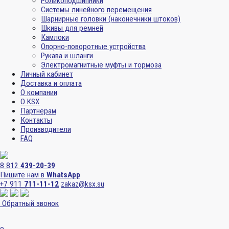
Роликоподшипники
Системы линейного перемещения
Шарнирные головки (наконечники штоков)
Шкивы для ремней
Камлоки
Опорно-поворотные устройства
Рукава и шланги
Электромагнитные муфты и тормоза
Личный кабинет
Доставка и оплата
О компании
О KSX
Партнерам
Контакты
Производители
FAQ
8 812
439-20-39
Пишите нам в
WhatsApp
+7 911
711-11-12
zakaz@ksx.su
Обратный звонок