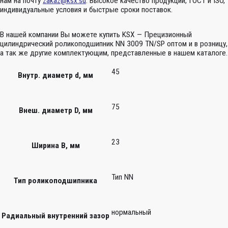
нам на почту
zakaz@ksx.su
. Высокое качество продукции, ГОСТ и ISO,
индивидуальные условия и быстрые сроки поставок.
В нашей компании Вы можете купить KSX — Прецизионный
цилиндрический роликоподшипник NN 3009 TN/SP оптом и в розницу,
а так же другие комплектующим, представленные в нашем каталоге.
45
Внутр. диаметр d, мм
75
Внеш. диаметр D, мм
23
Ширина B, мм
Тип NN
Тип роликоподшипника
нормальный
Радиальный внутренний зазор