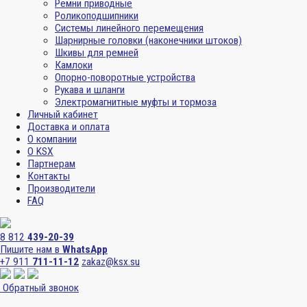
Ремни приводные
Роликоподшипники
Системы линейного перемещения
Шарнирные головки (наконечники штоков)
Шкивы для ремней
Камлоки
Опорно-поворотные устройства
Рукава и шланги
Электромагнитные муфты и тормоза
Личный кабинет
Доставка и оплата
О компании
О KSX
Партнерам
Контакты
Производители
FAQ
8 812
439-20-39
Пишите нам в
WhatsApp
+7 911
711-11-12
zakaz@ksx.su
Обратный звонок