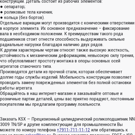
конструкции. Деталь состоит из рабочих элементов:
● сепаратор;
● роликовые тела качения;
● кольца (без бортов).
Отдельные вариации могут производится с коническими отверстиями
в корпусе элемента. Их основное предназначение – фиксирование
вала в необходимом положении. К преимуществам такого рода
подшипников стоит отнести способность выдерживать сильные
радиальные нагрузки благодаря наличию двух рядов.
К другим характерным чертам относят также высокую жесткость,
устойчивость к механическим деформациям, невысокую силу трения,
что обусловливает простоту монтажа в опоры основных осей
агрегатов станочного типа.
Производятся детали из прочной стали, которая обеспечивает
долгие годы службы изделий. Мобильность конструкции позволяет
проводить замену поврежденных элементов без полной остановки
работы агрегата.
Обращайтесь в наш интернет-магазин и заказывайте оптовые и
розничные партии деталей, цены вас приятно порадуют, постоянным
покупателям мы предлагаем программу лояльности.
Заказать KSX — Прецизионный цилиндрический роликоподшипник NN
3009 TN/SP и другие комплектующие для промышленности Вы
можете по номеру телефона
+7911-711-11-12
или обратившись к