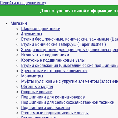
Перейти к содержимому
Для получения точной информации о с
Магазин
Шарикоподшипники
Ареометры
Втулки бесшпоночные, конические, зажимные (Ца
Втулки конические Тапербуш ( Taper Bushes )
Звездочки цепные для приводных роликовых цеп
Игольчатые подшипники
Корпусные подшипниковые узлы
Втулки скольжения (биметаллические подшипник
Крепежные и стопорные элементы
Манометры
Муфты кулачковые с упругим элементом (эластичн
Обгонные муфты
Опорные ролики
Подшипники для кондиционеров
Подшипники для сельскохозяйственной техники
Подшипники скольжения
Разъемные подшипниковые опоры