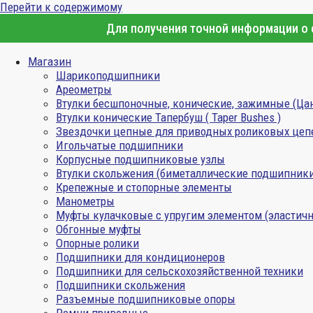
Перейти к содержимому
Для получения точной информации о с
Магазин
Шарикоподшипники
Ареометры
Втулки бесшпоночные, конические, зажимные (Ца
Втулки конические Тапербуш ( Taper Bushes )
Звездочки цепные для приводных роликовых цеп
Игольчатые подшипники
Корпусные подшипниковые узлы
Втулки скольжения (биметаллические подшипник
Крепежные и стопорные элементы
Манометры
Муфты кулачковые с упругим элементом (эластичн
Обгонные муфты
Опорные ролики
Подшипники для кондиционеров
Подшипники для сельскохозяйственной техники
Подшипники скольжения
Разъемные подшипниковые опоры