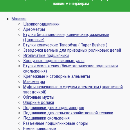
нашим менеджерам
Магазин
Шарикоподшипники
Ареометры
Втулки бесшпоночные, конические, зажимные
(Цанговые)
Втулки конические Тапербуш ( Taper Bushes )
Звездочки цепные для приводных роликовых цепей
Игольчатые подшипники
Корпусные подшипниковые узлы
Втулки скольжения (биметаллические подшипники
скольжения)
Крепежные и стопорные элементы
Манометры
Муфты кулачковые с упругим элементом (эластичной
звездочкой)
Обгонные муфты
Опорные ролики
Подшипники для кондиционеров
Подшипники для сельскохозяйственной техники
Подшипники скольжения
Разъемные подшипниковые опоры
Ремни приводные