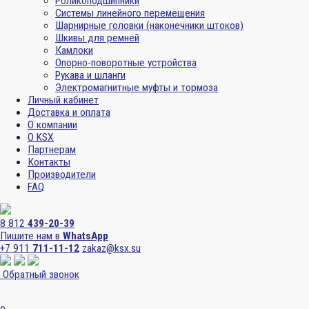
Роликоподшипники
Системы линейного перемещения
Шарнирные головки (наконечники штоков)
Шкивы для ремней
Камлоки
Опорно-поворотные устройства
Рукава и шланги
Электромагнитные муфты и тормоза
Личный кабинет
Доставка и оплата
О компании
О KSX
Партнерам
Контакты
Производители
FAQ
8 812
439-20-39
Пишите нам в
WhatsApp
+7 911
711-11-12
zakaz@ksx.su
Обратный звонок