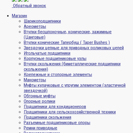
Обратный звонок
Магазин
Шарикоподшипники
Ареометры
Втулки бесшпоночные, конические, зажимные
(Цанговые)
Втулки конические Тапербуш ( Taper Bushes )
Звездочки цепные для приводных роликовых цепей
Игольчатые подшипники
Корпусные подшипниковые узлы
Втулки скольжения (биметаллические подшипники
скольжения)
Крепежные и стопорные элементы
Манометры
Муфты кулачковые с упругим элементом (эластичной
звездочкой)
Обгонные муфты
Опорные ролики
Подшипники для кондиционеров
Подшипники для сельскохозяйственной техники
Подшипники скольжения
Разъемные подшипниковые опоры
Ремни приводные