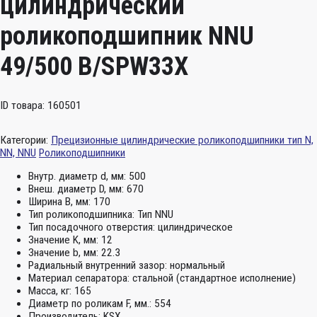
цилиндрический
роликоподшипник NNU
49/500 B/SPW33X
ID товара: 160501
Категории:
Прецизионные цилиндрические роликоподшипники тип N,
NN, NNU
Роликоподшипники
Внутр. диаметр d, мм:
500
Внеш. диаметр D, мм:
670
Ширина B, мм:
170
Тип роликоподшипника:
Тип NNU
Тип посадочного отверстия:
цилиндрическое
Значение K, мм:
12
Значение b, мм:
22.3
Радиальный внутренний зазор:
нормальный
Материал сепаратора:
стальной (стандартное исполнение)
Масса, кг:
165
Диаметр по роликам F, мм.:
554
Производитель:
KSX