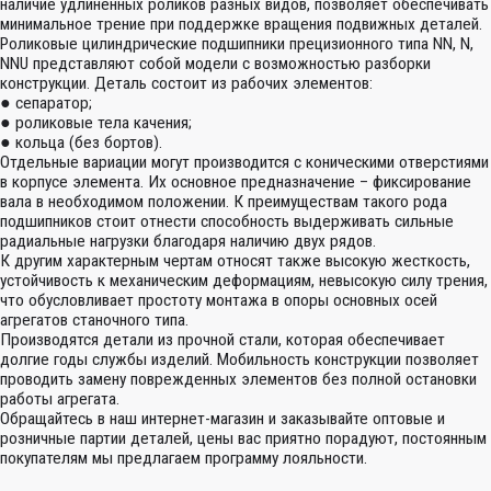
наличие удлиненных роликов разных видов, позволяет обеспечивать
минимальное трение при поддержке вращения подвижных деталей.
Роликовые цилиндрические подшипники прецизионного типа NN, N,
NNU представляют собой модели с возможностью разборки
конструкции. Деталь состоит из рабочих элементов:
● сепаратор;
● роликовые тела качения;
● кольца (без бортов).
Отдельные вариации могут производится с коническими отверстиями
в корпусе элемента. Их основное предназначение – фиксирование
вала в необходимом положении. К преимуществам такого рода
подшипников стоит отнести способность выдерживать сильные
радиальные нагрузки благодаря наличию двух рядов.
К другим характерным чертам относят также высокую жесткость,
устойчивость к механическим деформациям, невысокую силу трения,
что обусловливает простоту монтажа в опоры основных осей
агрегатов станочного типа.
Производятся детали из прочной стали, которая обеспечивает
долгие годы службы изделий. Мобильность конструкции позволяет
проводить замену поврежденных элементов без полной остановки
работы агрегата.
Обращайтесь в наш интернет-магазин и заказывайте оптовые и
розничные партии деталей, цены вас приятно порадуют, постоянным
покупателям мы предлагаем программу лояльности.