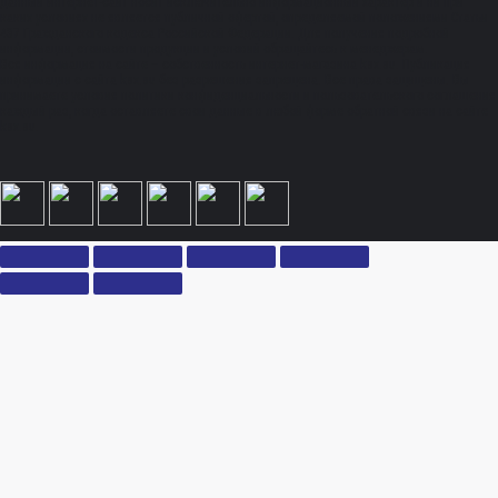
данный Интернет-сайт носит исключительно информационный характер и ни при
каких условиях не является публичной офертой, определяемой положениями Статьи
437 Гражданского кодекса Российской Федерации. Для получения подробной
информации, стоимости продукции и условий обращайтесь к менеджерам.
Вся информация на сайте – собственность интернет-магазина ksx.su. Публикация
информации с сайта ksx.su без разрешения запрещена. Все права защищены. Вы
принимаете условия политики конфиденциальности и пользовательского соглашения
каждый раз, когда оставляете свои данные в любой форме обратной связи на сайте
ksx.su.