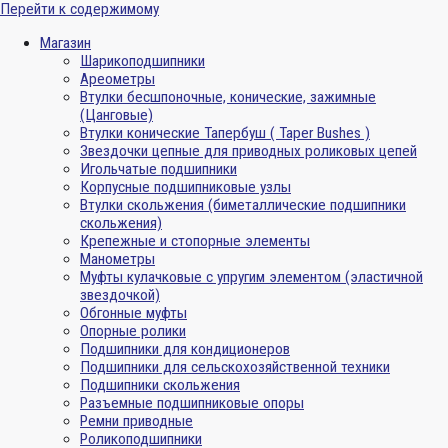
Перейти к содержимому
Магазин
Шарикоподшипники
Ареометры
Втулки бесшпоночные, конические, зажимные
(Цанговые)
Втулки конические Тапербуш ( Taper Bushes )
Звездочки цепные для приводных роликовых цепей
Игольчатые подшипники
Корпусные подшипниковые узлы
Втулки скольжения (биметаллические подшипники
скольжения)
Крепежные и стопорные элементы
Манометры
Муфты кулачковые с упругим элементом (эластичной
звездочкой)
Обгонные муфты
Опорные ролики
Подшипники для кондиционеров
Подшипники для сельскохозяйственной техники
Подшипники скольжения
Разъемные подшипниковые опоры
Ремни приводные
Роликоподшипники