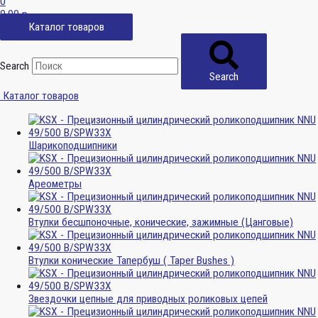
0
0,00
р.
Каталог товаров
Search
Search
Каталог товаров
Шарикоподшипники
Ареометры
Втулки бесшпоночные, конические, зажимные (Цанговые)
Втулки конические Тапербуш ( Taper Bushes )
Звездочки цепные для приводных роликовых цепей