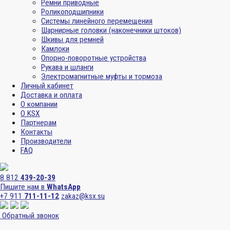
Ремни приводные
Роликоподшипники
Системы линейного перемещения
Шарнирные головки (наконечники штоков)
Шкивы для ремней
Камлоки
Опорно-поворотные устройства
Рукава и шланги
Электромагнитные муфты и тормоза
Личный кабинет
Доставка и оплата
О компании
О KSX
Партнерам
Контакты
Производители
FAQ
8 812
439-20-39
Пишите нам в
WhatsApp
+7 911
711-11-12
zakaz@ksx.su
Обратный звонок