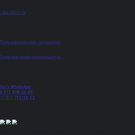
zakaz@ksx.su
График работы: Пн - Пт с 09:00 по 18:00
Пользовательское соглашение
Политики конфиденциальности
Телефоны
Мы в
WhatsApp
8 812
439-20-39
+7 911
711-11-12
Мы в соц. сетях:
Полный спектр промышленного снабжения. Обращаем ваше внимание на то, что