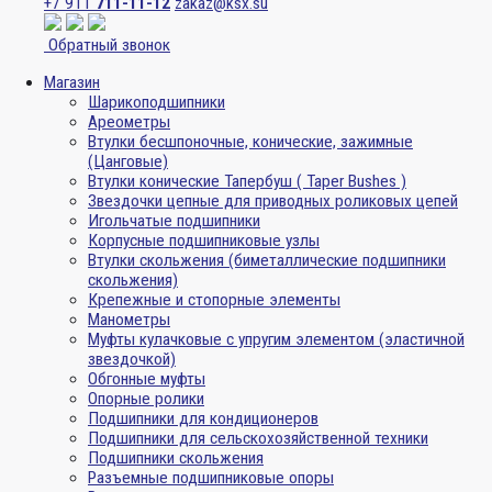
+7 911
711-11-12
zakaz@ksx.su
Обратный звонок
Магазин
Шарикоподшипники
Ареометры
Втулки бесшпоночные, конические, зажимные
(Цанговые)
Втулки конические Тапербуш ( Taper Bushes )
Звездочки цепные для приводных роликовых цепей
Игольчатые подшипники
Корпусные подшипниковые узлы
Втулки скольжения (биметаллические подшипники
скольжения)
Крепежные и стопорные элементы
Манометры
Муфты кулачковые с упругим элементом (эластичной
звездочкой)
Обгонные муфты
Опорные ролики
Подшипники для кондиционеров
Подшипники для сельскохозяйственной техники
Подшипники скольжения
Разъемные подшипниковые опоры