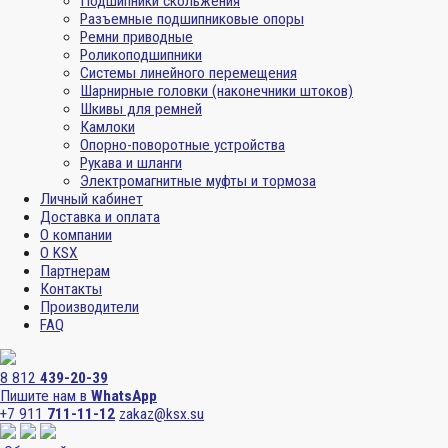
Подшипники скольжения
Разъемные подшипниковые опоры
Ремни приводные
Роликоподшипники
Системы линейного перемещения
Шарнирные головки (наконечники штоков)
Шкивы для ремней
Камлоки
Опорно-поворотные устройства
Рукава и шланги
Электромагнитные муфты и тормоза
Личный кабинет
Доставка и оплата
О компании
О KSX
Партнерам
Контакты
Производители
FAQ
8 812
439-20-39
Пишите нам в
WhatsApp
+7 911
711-11-12
zakaz@ksx.su