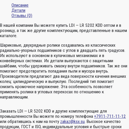
Описание
Детали
Отзывы (0)
В нашей компании Вы можете купить LDI — LR 5202 KDD оптом и в
розницу, а так же другие комплектующим, представленные в нашем
каталоге.
Шариковые, двухрядные ролики создавались из классических
радиально-упорных подшипников с углов в двадцать пять градусов.
Их используют в основном в кулачковых механизмах и в
конвейерных системах. Их детали выпускаются с защитными
шайбами, чтобы удерживать смазку внутри подшипников. Так же они
помогают предотвратить попадания пыли и мусора внутрь.
Производители предлагают два вида поверхности качения внешних
колец: цилиндрическую и выпуклую. Последний тип помогает
снизить кромочное напряжение. Эта особенность позволяет
применять ролики в угловых перекосах по отношению к
направляющим.
Заказать LDI — LR 5202 KDD и другие комплектующие для
промышленности Вы можете по номеру телефона
+7911-711-11-12
или обратившись к нам на почту
zakaz@ksx.su
. Высокое качество
продукции, ГОСТ и ISO, индивидуальные условия и быстрые сроки