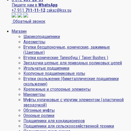
Пишите нам в
WhatsApp
+7 911
711-11-12
zakaz@ksx.su
Обратный звонок
Магазин
Шарикоподшипники
Ареометры
Втулки бесшпоночные, конические, зажимные
(Цанговые)
Втулки конические Тапербуш ( Taper Bushes )
Звездочки цепные для приводных роликовых цепей
Игольчатые подшипники
Корпусные подшипниковые узлы
Втулки скольжения (биметаллические подшипники
скольжения)
Крепежные и стопорные элементы
Манометры
Муфты кулачковые с упругим элементом (эластичной
звездочкой)
Обгонные муфты
Опорные ролики
Подшипники для кондиционеров
Подшипники для сельскохозяйственной техники