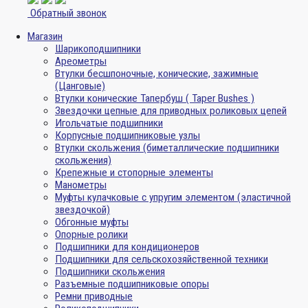
Обратный звонок
Магазин
Шарикоподшипники
Ареометры
Втулки бесшпоночные, конические, зажимные
(Цанговые)
Втулки конические Тапербуш ( Taper Bushes )
Звездочки цепные для приводных роликовых цепей
Игольчатые подшипники
Корпусные подшипниковые узлы
Втулки скольжения (биметаллические подшипники
скольжения)
Крепежные и стопорные элементы
Манометры
Муфты кулачковые с упругим элементом (эластичной
звездочкой)
Обгонные муфты
Опорные ролики
Подшипники для кондиционеров
Подшипники для сельскохозяйственной техники
Подшипники скольжения
Разъемные подшипниковые опоры
Ремни приводные