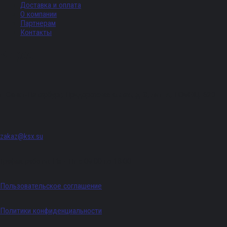
Доставка и оплата
О компании
Партнерам
Контакты
Адрес
г. Санкт-Петербург, Придорожная аллея, д. 8, лит. А, ПОМЕЩ. 620
zakaz@ksx.su
График работы: Пн - Пт с 09:00 по 18:00
Пользовательское соглашение
Политики конфиденциальности