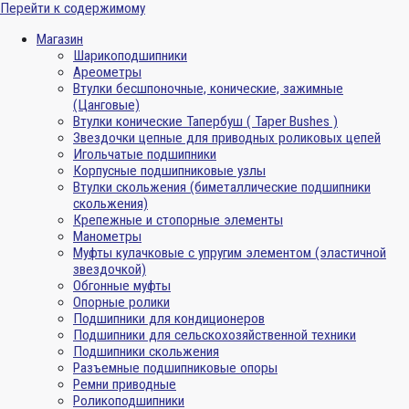
Перейти к содержимому
Магазин
Шарикоподшипники
Ареометры
Втулки бесшпоночные, конические, зажимные
(Цанговые)
Втулки конические Тапербуш ( Taper Bushes )
Звездочки цепные для приводных роликовых цепей
Игольчатые подшипники
Корпусные подшипниковые узлы
Втулки скольжения (биметаллические подшипники
скольжения)
Крепежные и стопорные элементы
Манометры
Муфты кулачковые с упругим элементом (эластичной
звездочкой)
Обгонные муфты
Опорные ролики
Подшипники для кондиционеров
Подшипники для сельскохозяйственной техники
Подшипники скольжения
Разъемные подшипниковые опоры
Ремни приводные
Роликоподшипники