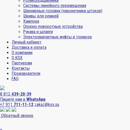
Роликоподшипники
Системы линейного перемещения
Шарнирные головки (наконечники штоков)
Шкивы для ремней
Камлоки
Опорно-поворотные устройства
Рукава и шланги
Электромагнитные муфты и тормоза
Личный кабинет
Доставка и оплата
О компании
О KSX
Партнерам
Контакты
Производители
FAQ
8 812
439-20-39
Пишите нам в
WhatsApp
+7 911
711-11-12
zakaz@ksx.su
Обратный звонок