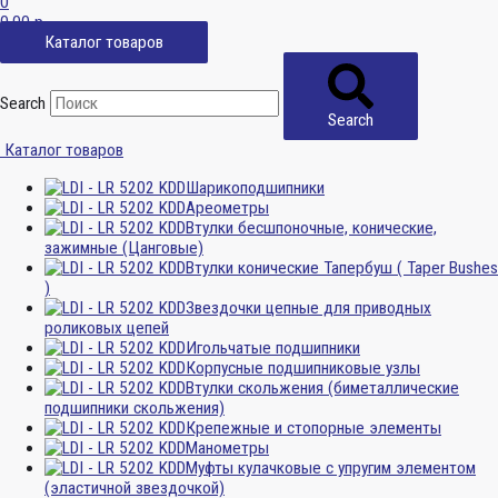
0
0,00
р.
Каталог товаров
Search
Search
Каталог товаров
Шарикоподшипники
Ареометры
Втулки бесшпоночные, конические,
зажимные (Цанговые)
Втулки конические Тапербуш ( Taper Bushes
)
Звездочки цепные для приводных
роликовых цепей
Игольчатые подшипники
Корпусные подшипниковые узлы
Втулки скольжения (биметаллические
подшипники скольжения)
Крепежные и стопорные элементы
Манометры
Муфты кулачковые с упругим элементом
(эластичной звездочкой)