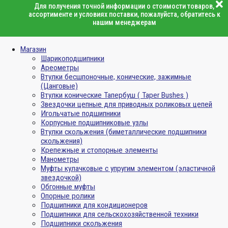
Для получения точной информации о стоимости товаров,
ассортименте и условиях поставки, пожалуйста, обратитесь к
нашим менеджерам
Магазин
Шарикоподшипники
Ареометры
Втулки бесшпоночные, конические, зажимные
(Цанговые)
Втулки конические Тапербуш ( Taper Bushes )
Звездочки цепные для приводных роликовых цепей
Игольчатые подшипники
Корпусные подшипниковые узлы
Втулки скольжения (биметаллические подшипники
скольжения)
Крепежные и стопорные элементы
Манометры
Муфты кулачковые с упругим элементом (эластичной
звездочкой)
Обгонные муфты
Опорные ролики
Подшипники для кондиционеров
Подшипники для сельскохозяйственной техники
Подшипники скольжения