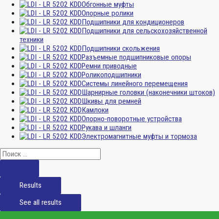
Обгонные муфты
Опорные ролики
Подшипники для кондиционеров
Подшипники для сельскохозяйственной
техники
Подшипники скольжения
Разъемные подшипниковые опоры
Ремни приводные
Роликоподшипники
Системы линейного перемещения
Шарнирные головки (наконечники штоков)
Шкивы для ремней
Камлоки
Опорно-поворотные устройства
Рукава и шланги
Электромагнитные муфты и тормоза
Results
See all results