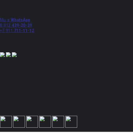
Телефоны
Мы в
WhatsApp
8 812
439-20-39
+7 911
711-11-12
Мы в соц. сетях:
Полный спектр промышленного снабжения. Обращаем ваше внимание на то, что
данный Интернет-сайт носит исключительно информационный характер и ни при
каких условиях не является публичной офертой, определяемой положениями Статьи
437 Гражданского кодекса Российской Федерации. Для получения подробной
информации, стоимости продукции и условий обращайтесь к менеджерам.
Вся информация на сайте – собственность интернет-магазина ksx.su. Публикация
информации с сайта ksx.su без разрешения запрещена. Все права защищены. Вы
принимаете условия политики конфиденциальности и пользовательского соглашения
каждый раз, когда оставляете свои данные в любой форме обратной связи на сайте
ksx.su.