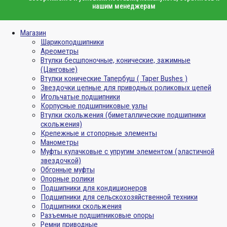
нашим менеджерам
Магазин
Шарикоподшипники
Ареометры
Втулки бесшпоночные, конические, зажимные
(Цанговые)
Втулки конические Тапербуш ( Taper Bushes )
Звездочки цепные для приводных роликовых цепей
Игольчатые подшипники
Корпусные подшипниковые узлы
Втулки скольжения (биметаллические подшипники
скольжения)
Крепежные и стопорные элементы
Манометры
Муфты кулачковые с упругим элементом (эластичной
звездочкой)
Обгонные муфты
Опорные ролики
Подшипники для кондиционеров
Подшипники для сельскохозяйственной техники
Подшипники скольжения
Разъемные подшипниковые опоры
Ремни приводные