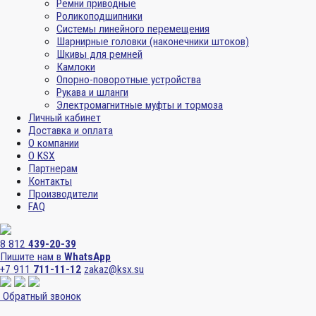
Ремни приводные
Роликоподшипники
Системы линейного перемещения
Шарнирные головки (наконечники штоков)
Шкивы для ремней
Камлоки
Опорно-поворотные устройства
Рукава и шланги
Электромагнитные муфты и тормоза
Личный кабинет
Доставка и оплата
О компании
О KSX
Партнерам
Контакты
Производители
FAQ
8 812
439-20-39
Пишите нам в
WhatsApp
+7 911
711-11-12
zakaz@ksx.su
Обратный звонок