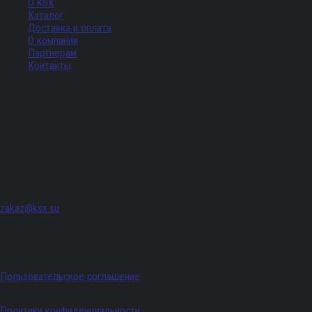
О KSX
Каталог
Доставка и оплата
О компании
Партнерам
Контакты
Адрес
г. Санкт-Петербург, Придорожная аллея, д. 8, лит. А, ПОМЕЩ. 620
zakaz@ksx.su
График работы: Пн - Пт с 09:00 по 18:00
Пользовательское соглашение
Политики конфиденциальности