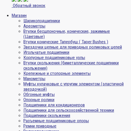
Обратный звонок
Магазин
Шарикоподшипники
Ареометры
Втулки бесшпоночные, конические, зажимные
(Цанговые)
Втулки конические Тапербуш ( Taper Bushes )
Звездочки цепные для приводных роликовых цепей
Игольчатые подшипники
Корпусные подшипниковые узлы
Втулки скольжения (биметаллические подшипники
скольжения)
Крепежные и стопорные элементы
Манометры
Муфты кулачковые с упругим элементом (эластичной
звездочкой)
Обгонные муфты
Опорные ролики
Подшипники для кондиционеров
Подшипники для сельскохозяйственной техники
Подшипники скольжения
Разъемные подшипниковые опоры
Ремни приводные