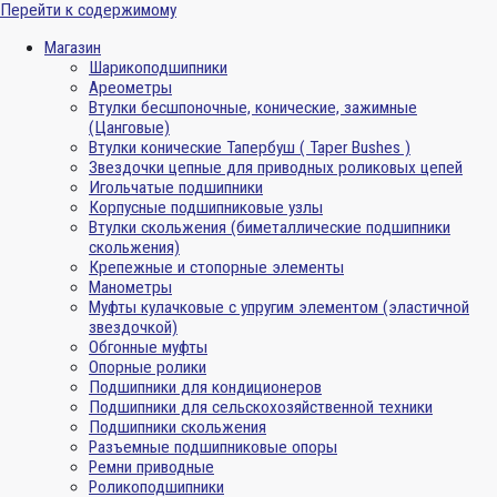
Перейти к содержимому
Магазин
Шарикоподшипники
Ареометры
Втулки бесшпоночные, конические, зажимные
(Цанговые)
Втулки конические Тапербуш ( Taper Bushes )
Звездочки цепные для приводных роликовых цепей
Игольчатые подшипники
Корпусные подшипниковые узлы
Втулки скольжения (биметаллические подшипники
скольжения)
Крепежные и стопорные элементы
Манометры
Муфты кулачковые с упругим элементом (эластичной
звездочкой)
Обгонные муфты
Опорные ролики
Подшипники для кондиционеров
Подшипники для сельскохозяйственной техники
Подшипники скольжения
Разъемные подшипниковые опоры
Ремни приводные
Роликоподшипники