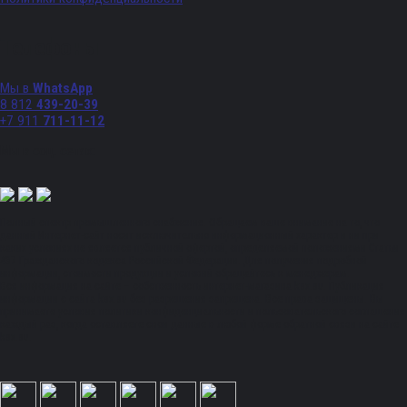
Телефоны
Мы в
WhatsApp
8 812
439-20-39
+7 911
711-11-12
Мы в соц. сетях:
Полный спектр промышленного снабжения. Обращаем ваше внимание на то, что
данный Интернет-сайт носит исключительно информационный характер и ни при
каких условиях не является публичной офертой, определяемой положениями Статьи
437 Гражданского кодекса Российской Федерации. Для получения подробной
информации, стоимости продукции и условий обращайтесь к менеджерам.
Вся информация на сайте – собственность интернет-магазина ksx.su. Публикация
информации с сайта ksx.su без разрешения запрещена. Все права защищены. Вы
принимаете условия политики конфиденциальности и пользовательского соглашения
каждый раз, когда оставляете свои данные в любой форме обратной связи на сайте
ksx.su.