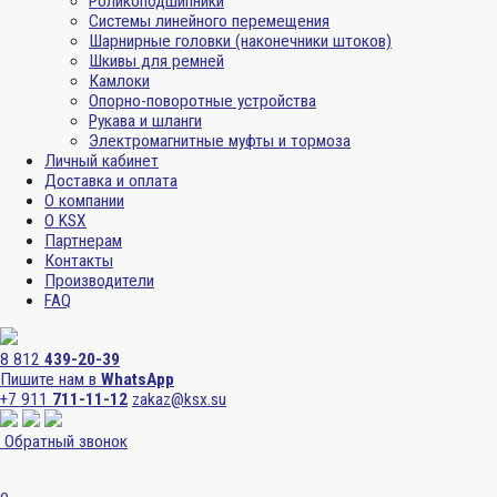
Роликоподшипники
Системы линейного перемещения
Шарнирные головки (наконечники штоков)
Шкивы для ремней
Камлоки
Опорно-поворотные устройства
Рукава и шланги
Электромагнитные муфты и тормоза
Личный кабинет
Доставка и оплата
О компании
О KSX
Партнерам
Контакты
Производители
FAQ
8 812
439-20-39
Пишите нам в
WhatsApp
+7 911
711-11-12
zakaz@ksx.su
Обратный звонок