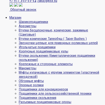
+7 911
711-11-12
zakaz@ksx.su
Обратный звонок
Магазин
Шарикоподшипники
Ареометры
Втулки бесшпоночные, конические, зажимные
(Цанговые)
Втулки конические Тапербуш ( Taper Bushes )
Звездочки цепные для приводных роликовых цепей
Игольчатые подшипники
Корпусные подшипниковые узлы
Втулки скольжения (биметаллические подшипники
скольжения)
Крепежные и стопорные элементы
Манометры
Муфты кулачковые с упругим элементом (эластичной
звездочкой)
Обгонные муфты
Опорные ролики
Подшипники для кондиционеров
Подшипники для сельскохозяйственной техники
Подшипники скольжения
Разъемные подшипниковые опоры