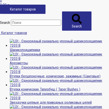
0
0,00
р.
Каталог товаров
Search
Search
Каталог товаров
Шарикоподшипники
Ареометры
Втулки бесшпоночные, конические, зажимные (Цанговые)
Втулки конические Тапербуш ( Taper Bushes )
Звездочки цепные для приводных роликовых цепей