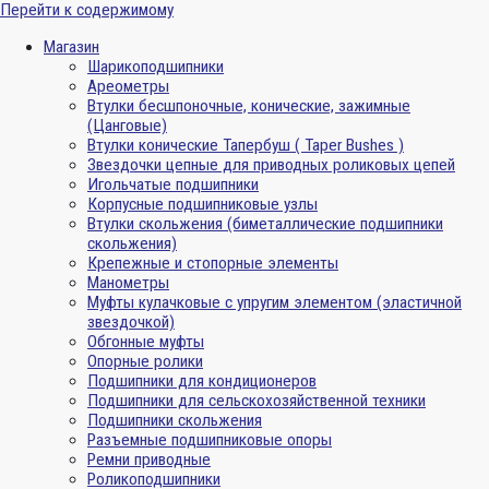
Перейти к содержимому
Магазин
Шарикоподшипники
Ареометры
Втулки бесшпоночные, конические, зажимные
(Цанговые)
Втулки конические Тапербуш ( Taper Bushes )
Звездочки цепные для приводных роликовых цепей
Игольчатые подшипники
Корпусные подшипниковые узлы
Втулки скольжения (биметаллические подшипники
скольжения)
Крепежные и стопорные элементы
Манометры
Муфты кулачковые с упругим элементом (эластичной
звездочкой)
Обгонные муфты
Опорные ролики
Подшипники для кондиционеров
Подшипники для сельскохозяйственной техники
Подшипники скольжения
Разъемные подшипниковые опоры
Ремни приводные
Роликоподшипники