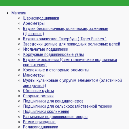
Магазин
Шарикоподшипники
Ареометры
Втулки бесшпоночные, конические, зажимные
(Цанговые)
Втулки конические Тапербуш ( Taper Bushes )
Звездочки цепные для приводных роликовых цепей
Игольчатые подшипники
Корпусные подшипниковые узлы
Втулки скольжения (биметаллические подшипники
скольжения)
Крепежные и стопорные элементы
Манометры
Муфты кулачковые с упругим элементом (эластичной
звездочкой)
Обгонные муфты
Опорные ролики
Подшипники для кондиционеров
Подшипники для сельскохозяйственной техники
Подшипники скольжения
Разъемные подшипниковые опоры
Ремни приводные
Роликоподшипники