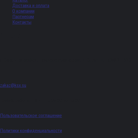
Каталог
Доставка и оплата
О компании
Партнерам
Контакты
Адрес
г. Санкт-Петербург, Придорожная аллея, д. 8, лит. А, ПОМЕЩ. 620
zakaz@ksx.su
График работы: Пн - Пт с 09:00 по 18:00
Пользовательское соглашение
Политики конфиденциальности