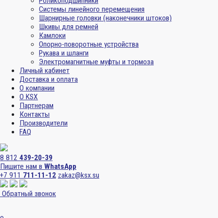
Роликоподшипники
Системы линейного перемещения
Шарнирные головки (наконечники штоков)
Шкивы для ремней
Камлоки
Опорно-поворотные устройства
Рукава и шланги
Электромагнитные муфты и тормоза
Личный кабинет
Доставка и оплата
О компании
О KSX
Партнерам
Контакты
Производители
FAQ
8 812
439-20-39
Пишите нам в
WhatsApp
+7 911
711-11-12
zakaz@ksx.su
Обратный звонок