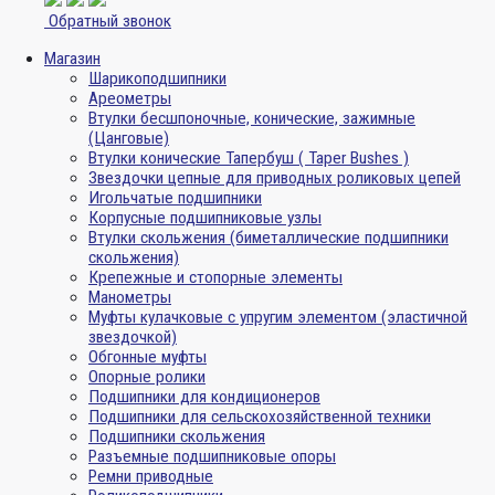
Обратный звонок
Магазин
Шарикоподшипники
Ареометры
Втулки бесшпоночные, конические, зажимные
(Цанговые)
Втулки конические Тапербуш ( Taper Bushes )
Звездочки цепные для приводных роликовых цепей
Игольчатые подшипники
Корпусные подшипниковые узлы
Втулки скольжения (биметаллические подшипники
скольжения)
Крепежные и стопорные элементы
Манометры
Муфты кулачковые с упругим элементом (эластичной
звездочкой)
Обгонные муфты
Опорные ролики
Подшипники для кондиционеров
Подшипники для сельскохозяйственной техники
Подшипники скольжения
Разъемные подшипниковые опоры
Ремни приводные