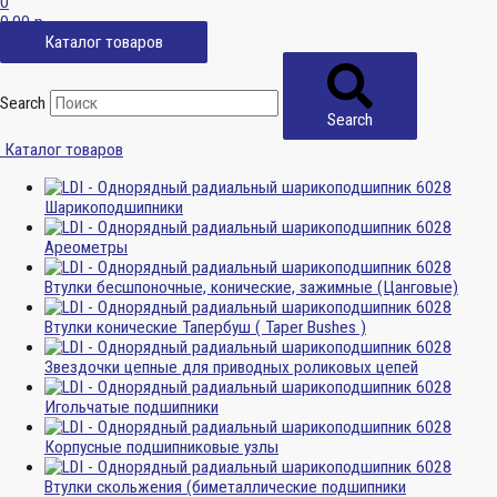
0
0,00
р.
Каталог товаров
Search
Search
Каталог товаров
Шарикоподшипники
Ареометры
Втулки бесшпоночные, конические, зажимные (Цанговые)
Втулки конические Тапербуш ( Taper Bushes )
Звездочки цепные для приводных роликовых цепей
Игольчатые подшипники
Корпусные подшипниковые узлы
Втулки скольжения (биметаллические подшипники