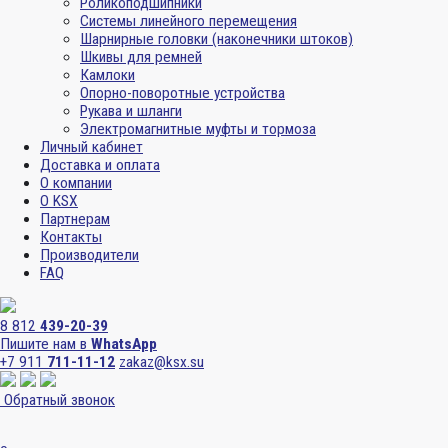
Роликоподшипники
Системы линейного перемещения
Шарнирные головки (наконечники штоков)
Шкивы для ремней
Камлоки
Опорно-поворотные устройства
Рукава и шланги
Электромагнитные муфты и тормоза
Личный кабинет
Доставка и оплата
О компании
О KSX
Партнерам
Контакты
Производители
FAQ
8 812
439-20-39
Пишите нам в
WhatsApp
+7 911
711-11-12
zakaz@ksx.su
Обратный звонок