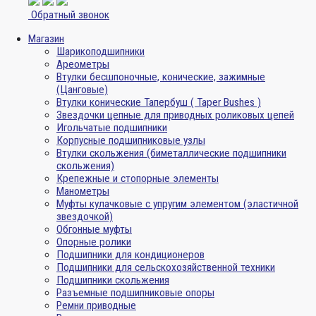
Обратный звонок
Магазин
Шарикоподшипники
Ареометры
Втулки бесшпоночные, конические, зажимные
(Цанговые)
Втулки конические Тапербуш ( Taper Bushes )
Звездочки цепные для приводных роликовых цепей
Игольчатые подшипники
Корпусные подшипниковые узлы
Втулки скольжения (биметаллические подшипники
скольжения)
Крепежные и стопорные элементы
Манометры
Муфты кулачковые с упругим элементом (эластичной
звездочкой)
Обгонные муфты
Опорные ролики
Подшипники для кондиционеров
Подшипники для сельскохозяйственной техники
Подшипники скольжения
Разъемные подшипниковые опоры
Ремни приводные