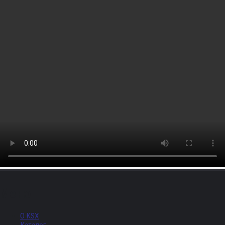
Меню
О KSX