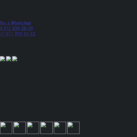
Телефоны
Мы в
WhatsApp
8 812
439-20-39
+7 911
711-11-12
Мы в соц. сетях:
Полный спектр промышленного снабжения. Обращаем ваше внимание на то, что
данный Интернет-сайт носит исключительно информационный характер и ни при
каких условиях не является публичной офертой, определяемой положениями Статьи
437 Гражданского кодекса Российской Федерации. Для получения подробной
информации, стоимости продукции и условий обращайтесь к менеджерам.
Вся информация на сайте – собственность интернет-магазина ksx.su. Публикация
информации с сайта ksx.su без разрешения запрещена. Все права защищены. Вы
принимаете условия политики конфиденциальности и пользовательского соглашения
каждый раз, когда оставляете свои данные в любой форме обратной связи на сайте
ksx.su.