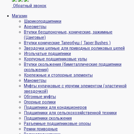
Обратный звонок
Магазин
Шарикоподшипники
Ареометры
Втулки бесшпоночные, конические, зажимные
(Цанговые)
Втулки конические Тапербуш ( Taper Bushes )
Звездочки цепные для приводных роликовых цепей
Игольчатые подшипники
Корпусные подшипниковые узлы
Втулки скольжения (биметаллические подшипники
скольжения)
Крепежные и стопорные элементы
Манометры
Муфты кулачковые с упругим элементом (эластичной
звездочкой)
Обгонные муфты
Опорные ролики
Подшипники для кондиционеров
Подшипники для сельскохозяйственной техники
Подшипники скольжения
Разъемные подшипниковые опоры
Ремни приводные