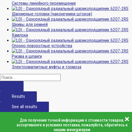
Системы линейного перемещения
Шарнирные головки (наконечники штоков)
Шкивы для ремней
Камлоки
Опорно-поворотные устройства
Рукава и шланги
Электромагнитные муфты и тормоза
Results
See all results
Для получения точной информации о стоимости товаров,
ассортименте и условиях поставки, пожалуйста, обратитесь к
нашим менеджерам