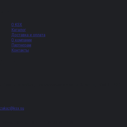
Меню
О KSX
Каталог
Доставка и оплата
О компании
Партнерам
Контакты
Адрес
г. Санкт-Петербург, Придорожная аллея, д. 8, лит. А, ПОМЕЩ. 620
zakaz@ksx.su
График работы: Пн - Пт с 09:00 по 18:00