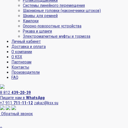
Роликоподшипники
Системы линейного перемещения
Шарнирные головки (наконечники штоков)
Шкивы для ремней
Камлоки
Опорно-поворотные устройства
Рукава и шланги
Электромагнитные муфты и тормоза
Личный кабинет
Доставка и оплата
О компании
О KSX
Партнерам
Контакты
Производители
FAQ
8 812
439-20-39
Пишите нам в
WhatsApp
+7 911
711-11-12
zakaz@ksx.su
Обратный звонок