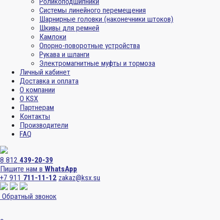
Роликоподшипники
Системы линейного перемещения
Шарнирные головки (наконечники штоков)
Шкивы для ремней
Камлоки
Опорно-поворотные устройства
Рукава и шланги
Электромагнитные муфты и тормоза
Личный кабинет
Доставка и оплата
О компании
О KSX
Партнерам
Контакты
Производители
FAQ
8 812
439-20-39
Пишите нам в
WhatsApp
+7 911
711-11-12
zakaz@ksx.su
Обратный звонок