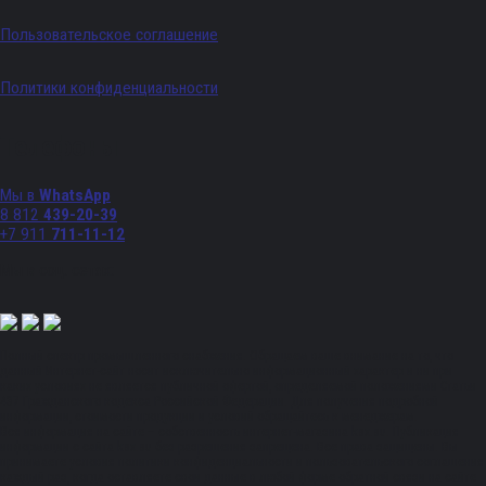
Пользовательское соглашение
Политики конфиденциальности
Телефоны
Мы в
WhatsApp
8 812
439-20-39
+7 911
711-11-12
Мы в соц. сетях:
Полный спектр промышленного снабжения. Обращаем ваше внимание на то, что
данный Интернет-сайт носит исключительно информационный характер и ни при
каких условиях не является публичной офертой, определяемой положениями Статьи
437 Гражданского кодекса Российской Федерации. Для получения подробной
информации, стоимости продукции и условий обращайтесь к менеджерам.
Вся информация на сайте – собственность интернет-магазина ksx.su. Публикация
информации с сайта ksx.su без разрешения запрещена. Все права защищены. Вы
принимаете условия политики конфиденциальности и пользовательского соглашения
каждый раз, когда оставляете свои данные в любой форме обратной связи на сайте