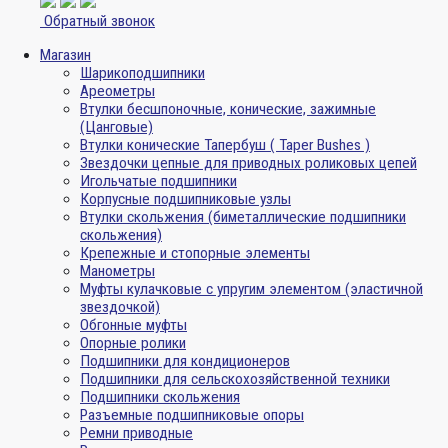
Обратный звонок
Магазин
Шарикоподшипники
Ареометры
Втулки бесшпоночные, конические, зажимные
(Цанговые)
Втулки конические Тапербуш ( Taper Bushes )
Звездочки цепные для приводных роликовых цепей
Игольчатые подшипники
Корпусные подшипниковые узлы
Втулки скольжения (биметаллические подшипники
скольжения)
Крепежные и стопорные элементы
Манометры
Муфты кулачковые с упругим элементом (эластичной
звездочкой)
Обгонные муфты
Опорные ролики
Подшипники для кондиционеров
Подшипники для сельскохозяйственной техники
Подшипники скольжения
Разъемные подшипниковые опоры
Ремни приводные