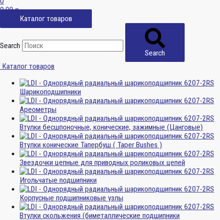
0
0,00
р.
Каталог товаров
Search
Search
Каталог товаров
Шарикоподшипники
Ареометры
Втулки бесшпоночные, конические, зажимные (Цанговые)
Втулки конические Тапербуш ( Taper Bushes )
Звездочки цепные для приводных роликовых цепей
Игольчатые подшипники
Корпусные подшипниковые узлы
Втулки скольжения (биметаллические подшипники