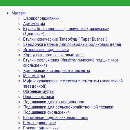
Магазин
Шарикоподшипники
Ареометры
Втулки бесшпоночные, конические, зажимные
(Цанговые)
Втулки конические Тапербуш ( Taper Bushes )
Звездочки цепные для приводных роликовых цепей
Игольчатые подшипники
Корпусные подшипниковые узлы
Втулки скольжения (биметаллические подшипники
скольжения)
Крепежные и стопорные элементы
Манометры
Муфты кулачковые с упругим элементом (эластичной
звездочкой)
Обгонные муфты
Опорные ролики
Подшипники для кондиционеров
Подшипники для сельскохозяйственной техники
Подшипники скольжения
Разъемные подшипниковые опоры
Ремни приводные
Роликоподшипники