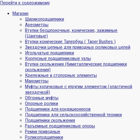
Перейти к содержимому
Магазин
Шарикоподшипники
Ареометры
Втулки бесшпоночные, конические, зажимные
(Цанговые)
Втулки конические Тапербуш ( Taper Bushes )
Звездочки цепные для приводных роликовых цепей
Игольчатые подшипники
Корпусные подшипниковые узлы
Втулки скольжения (биметаллические подшипники
скольжения)
Крепежные и стопорные элементы
Манометры
Муфты кулачковые с упругим элементом (эластичной
звездочкой)
Обгонные муфты
Опорные ролики
Подшипники для кондиционеров
Подшипники для сельскохозяйственной техники
Подшипники скольжения
Разъемные подшипниковые опоры
Ремни приводные
Роликоподшипники