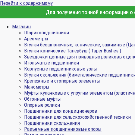
Перейти к содержимому
Для получения точной информации о с
Магазин
Шарикоподшипники
Ареометры
Втулки бесшпоночные, конические, зажимные (Ца
Втулки конические Тапербуш ( Taper Bushes )
Звездочки цепные для приводных роликовых цеп
Игольчатые подшипники
Корпусные подшипниковые узлы
Втулки скольжения (биметаллические подшипник
Крепежные и стопорные элементы
Манометры
Муфты кулачковые с упругим элементом (эластичн
Обгонные муфты
Опорные ролики
Подшипники для кондиционеров
Подшипники для сельскохозяйственной техники
Подшипники скольжения
Разъемные подшипниковые опоры