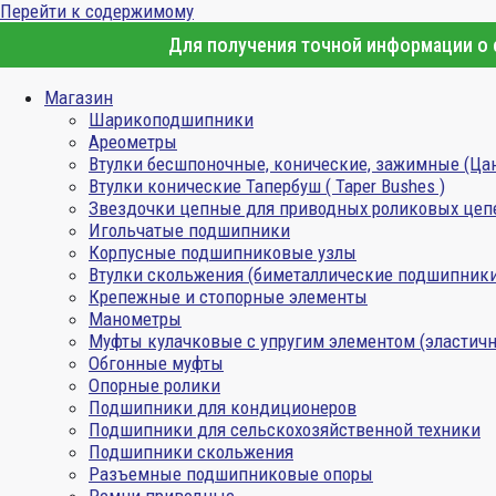
Перейти к содержимому
Для получения точной информации о с
Магазин
Шарикоподшипники
Ареометры
Втулки бесшпоночные, конические, зажимные (Ца
Втулки конические Тапербуш ( Taper Bushes )
Звездочки цепные для приводных роликовых цеп
Игольчатые подшипники
Корпусные подшипниковые узлы
Втулки скольжения (биметаллические подшипник
Крепежные и стопорные элементы
Манометры
Муфты кулачковые с упругим элементом (эластичн
Обгонные муфты
Опорные ролики
Подшипники для кондиционеров
Подшипники для сельскохозяйственной техники
Подшипники скольжения
Разъемные подшипниковые опоры