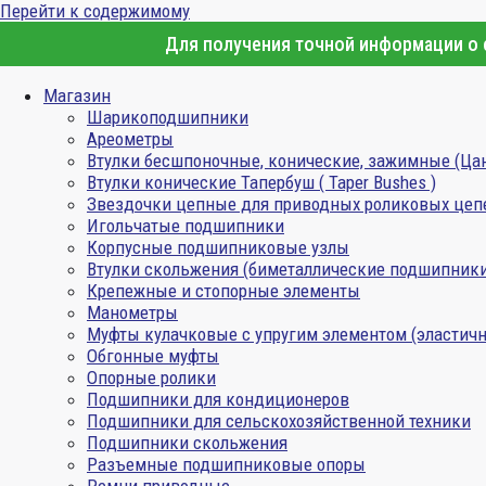
Перейти к содержимому
Для получения точной информации о с
Магазин
Шарикоподшипники
Ареометры
Втулки бесшпоночные, конические, зажимные (Ца
Втулки конические Тапербуш ( Taper Bushes )
Звездочки цепные для приводных роликовых цеп
Игольчатые подшипники
Корпусные подшипниковые узлы
Втулки скольжения (биметаллические подшипник
Крепежные и стопорные элементы
Манометры
Муфты кулачковые с упругим элементом (эластичн
Обгонные муфты
Опорные ролики
Подшипники для кондиционеров
Подшипники для сельскохозяйственной техники
Подшипники скольжения
Разъемные подшипниковые опоры