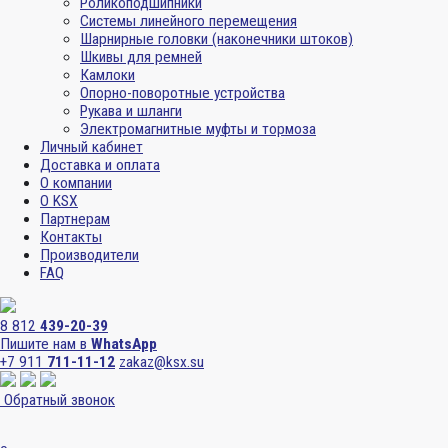
Роликоподшипники
Системы линейного перемещения
Шарнирные головки (наконечники штоков)
Шкивы для ремней
Камлоки
Опорно-поворотные устройства
Рукава и шланги
Электромагнитные муфты и тормоза
Личный кабинет
Доставка и оплата
О компании
О KSX
Партнерам
Контакты
Производители
FAQ
8 812
439-20-39
Пишите нам в
WhatsApp
+7 911
711-11-12
zakaz@ksx.su
Обратный звонок