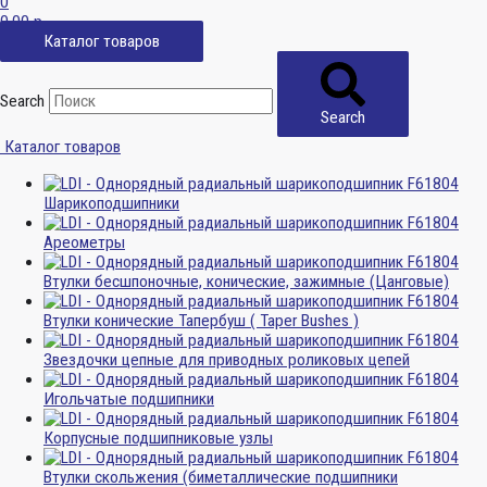
0
0,00
р.
Каталог товаров
Search
Search
Каталог товаров
Шарикоподшипники
Ареометры
Втулки бесшпоночные, конические, зажимные (Цанговые)
Втулки конические Тапербуш ( Taper Bushes )
Звездочки цепные для приводных роликовых цепей
Игольчатые подшипники
Корпусные подшипниковые узлы
Втулки скольжения (биметаллические подшипники