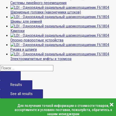
Системы линейного перемещения
Шарнирные головки (наконечники штоков)
Шкивы для ремней
Камлоки
Опорно-поворотные устройства
Рукава и шланги
Электромагнитные муфты и тормоза
Results
See all results
Для получения точной информации о стоимости товаров,
ассортименте и условиях поставки, пожалуйста, обратитесь к
нашим менеджерам