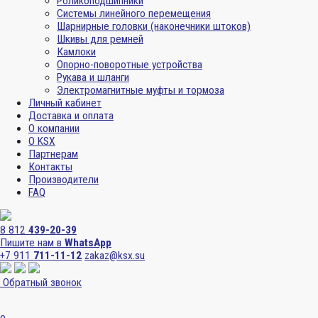
Роликоподшипники
Системы линейного перемещения
Шарнирные головки (наконечники штоков)
Шкивы для ремней
Камлоки
Опорно-поворотные устройства
Рукава и шланги
Электромагнитные муфты и тормоза
Личный кабинет
Доставка и оплата
О компании
О KSX
Партнерам
Контакты
Производители
FAQ
8 812
439-20-39
Пишите нам в
WhatsApp
+7 911
711-11-12
zakaz@ksx.su
Обратный звонок