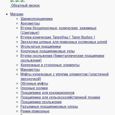
Обратный звонок
Магазин
Шарикоподшипники
Ареометры
Втулки бесшпоночные, конические, зажимные
(Цанговые)
Втулки конические Тапербуш ( Taper Bushes )
Звездочки цепные для приводных роликовых цепей
Игольчатые подшипники
Корпусные подшипниковые узлы
Втулки скольжения (биметаллические подшипники
скольжения)
Крепежные и стопорные элементы
Манометры
Муфты кулачковые с упругим элементом (эластичной
звездочкой)
Обгонные муфты
Опорные ролики
Подшипники для кондиционеров
Подшипники для сельскохозяйственной техники
Подшипники скольжения
Разъемные подшипниковые опоры
Ремни приводные