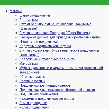
Магазин
Шарикоподшипники
Ареометры
Втулки бесшпоночные, конические, зажимные
(Цанговые)
Втулки конические Тапербуш ( Taper Bushes )
Звездочки цепные для приводных роликовых цепей
Игольчатые подшипники
Корпусные подшипниковые узлы
Втулки скольжения (биметаллические подшипники
скольжения)
Крепежные и стопорные элементы
Манометры
Муфты кулачковые с упругим элементом (эластичной
звездочкой)
Обгонные муфты
Опорные ролики
Подшипники для кондиционеров
Подшипники для сельскохозяйственной техники
Подшипники скольжения
Разъемные подшипниковые опоры
Ремни приводные
Роликоподшипники