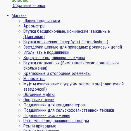
Обратный звонок
Магазин
Шарикоподшипники
Ареометры
Втулки бесшпоночные, конические, зажимные
(Цанговые)
Втулки конические Тапербуш ( Taper Bushes )
Звездочки цепные для приводных роликовых цепей
Игольчатые подшипники
Корпусные подшипниковые узлы
Втулки скольжения (биметаллические подшипники
скольжения)
Крепежные и стопорные элементы
Манометры
Муфты кулачковые с упругим элементом (эластичной
звездочкой)
Обгонные муфты
Опорные ролики
Подшипники для кондиционеров
Подшипники для сельскохозяйственной техники
Подшипники скольжения
Разъемные подшипниковые опоры
Ремни приводные