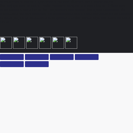
информации, стоимости продукции и условий обращайтесь к менеджерам.
Вся информация на сайте – собственность интернет-магазина ksx.su. Публикация
информации с сайта ksx.su без разрешения запрещена. Все права защищены. Вы
принимаете условия политики конфиденциальности и пользовательского соглашения
каждый раз, когда оставляете свои данные в любой форме обратной связи на сайте
ksx.su.