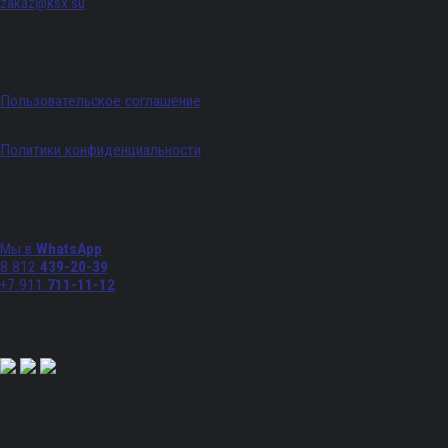
zakaz@ksx.su
График работы: Пн - Пт с 09:00 по 18:00
Пользовательское соглашение
Политики конфиденциальности
Телефоны
Мы в
WhatsApp
8 812
439-20-39
+7 911
711-11-12
Мы в соц. сетях:
Полный спектр промышленного снабжения. Обращаем ваше внимание на то, что
данный Интернет-сайт носит исключительно информационный характер и ни при
каких условиях не является публичной офертой, определяемой положениями Статьи
437 Гражданского кодекса Российской Федерации. Для получения подробной