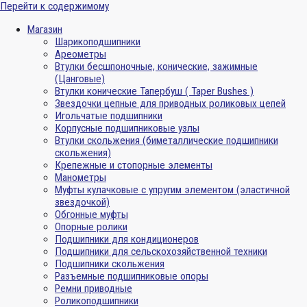
Перейти к содержимому
Магазин
Шарикоподшипники
Ареометры
Втулки бесшпоночные, конические, зажимные
(Цанговые)
Втулки конические Тапербуш ( Taper Bushes )
Звездочки цепные для приводных роликовых цепей
Игольчатые подшипники
Корпусные подшипниковые узлы
Втулки скольжения (биметаллические подшипники
скольжения)
Крепежные и стопорные элементы
Манометры
Муфты кулачковые с упругим элементом (эластичной
звездочкой)
Обгонные муфты
Опорные ролики
Подшипники для кондиционеров
Подшипники для сельскохозяйственной техники
Подшипники скольжения
Разъемные подшипниковые опоры
Ремни приводные
Роликоподшипники