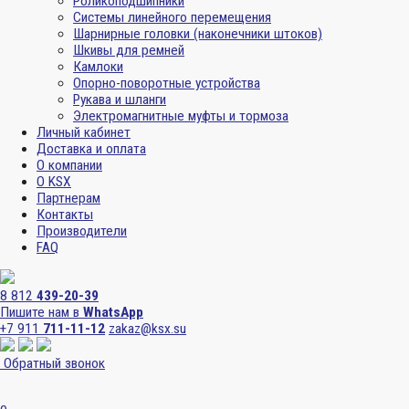
Роликоподшипники
Системы линейного перемещения
Шарнирные головки (наконечники штоков)
Шкивы для ремней
Камлоки
Опорно-поворотные устройства
Рукава и шланги
Электромагнитные муфты и тормоза
Личный кабинет
Доставка и оплата
О компании
О KSX
Партнерам
Контакты
Производители
FAQ
8 812
439-20-39
Пишите нам в
WhatsApp
+7 911
711-11-12
zakaz@ksx.su
Обратный звонок