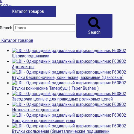
0
0,00
р.
Каталог товаров
Search
Search
Каталог товаров
Шарикоподшипники
Ареометры
Втулки бесшпоночные, конические, зажимные (Цанговые)
Втулки конические Тапербуш ( Taper Bushes )
Звездочки цепные для приводных роликовых цепей
Игольчатые подшипники
Корпусные подшипниковые узлы
Втулки скольжения (биметаллические подшипники