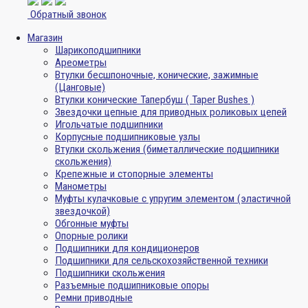
Обратный звонок
Магазин
Шарикоподшипники
Ареометры
Втулки бесшпоночные, конические, зажимные
(Цанговые)
Втулки конические Тапербуш ( Taper Bushes )
Звездочки цепные для приводных роликовых цепей
Игольчатые подшипники
Корпусные подшипниковые узлы
Втулки скольжения (биметаллические подшипники
скольжения)
Крепежные и стопорные элементы
Манометры
Муфты кулачковые с упругим элементом (эластичной
звездочкой)
Обгонные муфты
Опорные ролики
Подшипники для кондиционеров
Подшипники для сельскохозяйственной техники
Подшипники скольжения
Разъемные подшипниковые опоры
Ремни приводные