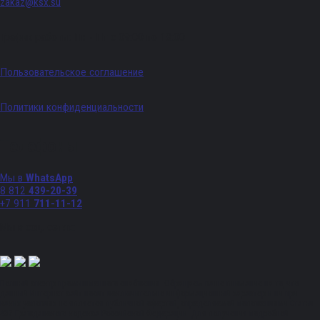
zakaz@ksx.su
График работы: Пн - Пт с 09:00 по 18:00
Пользовательское соглашение
Политики конфиденциальности
Телефоны
Мы в
WhatsApp
8 812
439-20-39
+7 911
711-11-12
Мы в соц. сетях:
Полный спектр промышленного снабжения. Обращаем ваше внимание на то, что
данный Интернет-сайт носит исключительно информационный характер и ни при
каких условиях не является публичной офертой, определяемой положениями Статьи
437 Гражданского кодекса Российской Федерации. Для получения подробной