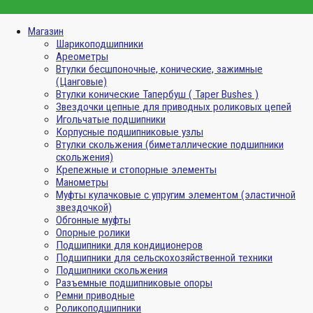
Магазин
Шарикоподшипники
Ареометры
Втулки бесшпоночные, конические, зажимные
(Цанговые)
Втулки конические Тапербуш ( Taper Bushes )
Звездочки цепные для приводных роликовых цепей
Игольчатые подшипники
Корпусные подшипниковые узлы
Втулки скольжения (биметаллические подшипники
скольжения)
Крепежные и стопорные элементы
Манометры
Муфты кулачковые с упругим элементом (эластичной
звездочкой)
Обгонные муфты
Опорные ролики
Подшипники для кондиционеров
Подшипники для сельскохозяйственной техники
Подшипники скольжения
Разъемные подшипниковые опоры
Ремни приводные
Роликоподшипники