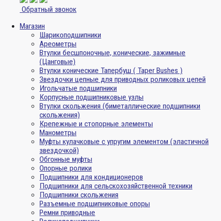
Обратный звонок
Магазин
Шарикоподшипники
Ареометры
Втулки бесшпоночные, конические, зажимные
(Цанговые)
Втулки конические Тапербуш ( Taper Bushes )
Звездочки цепные для приводных роликовых цепей
Игольчатые подшипники
Корпусные подшипниковые узлы
Втулки скольжения (биметаллические подшипники
скольжения)
Крепежные и стопорные элементы
Манометры
Муфты кулачковые с упругим элементом (эластичной
звездочкой)
Обгонные муфты
Опорные ролики
Подшипники для кондиционеров
Подшипники для сельскохозяйственной техники
Подшипники скольжения
Разъемные подшипниковые опоры
Ремни приводные