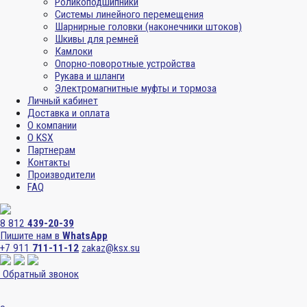
Роликоподшипники
Системы линейного перемещения
Шарнирные головки (наконечники штоков)
Шкивы для ремней
Камлоки
Опорно-поворотные устройства
Рукава и шланги
Электромагнитные муфты и тормоза
Личный кабинет
Доставка и оплата
О компании
О KSX
Партнерам
Контакты
Производители
FAQ
8 812
439-20-39
Пишите нам в
WhatsApp
+7 911
711-11-12
zakaz@ksx.su
Обратный звонок