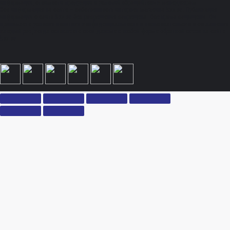
информации, стоимости продукции и условий обращайтесь к менеджерам.
Вся информация на сайте – собственность интернет-магазина ksx.su. Публикация
информации с сайта ksx.su без разрешения запрещена. Все права защищены. Вы
принимаете условия политики конфиденциальности и пользовательского соглашения
каждый раз, когда оставляете свои данные в любой форме обратной связи на сайте
ksx.su.