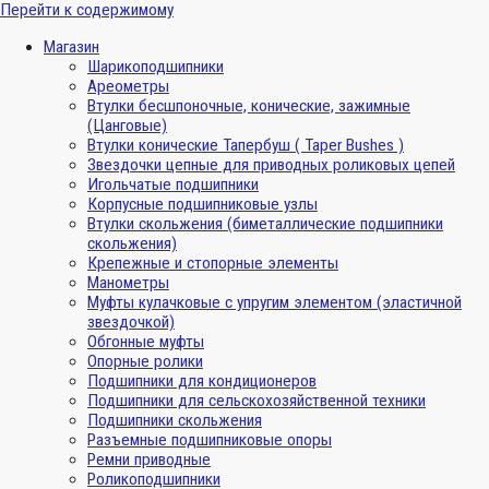
Перейти к содержимому
Магазин
Шарикоподшипники
Ареометры
Втулки бесшпоночные, конические, зажимные
(Цанговые)
Втулки конические Тапербуш ( Taper Bushes )
Звездочки цепные для приводных роликовых цепей
Игольчатые подшипники
Корпусные подшипниковые узлы
Втулки скольжения (биметаллические подшипники
скольжения)
Крепежные и стопорные элементы
Манометры
Муфты кулачковые с упругим элементом (эластичной
звездочкой)
Обгонные муфты
Опорные ролики
Подшипники для кондиционеров
Подшипники для сельскохозяйственной техники
Подшипники скольжения
Разъемные подшипниковые опоры
Ремни приводные
Роликоподшипники