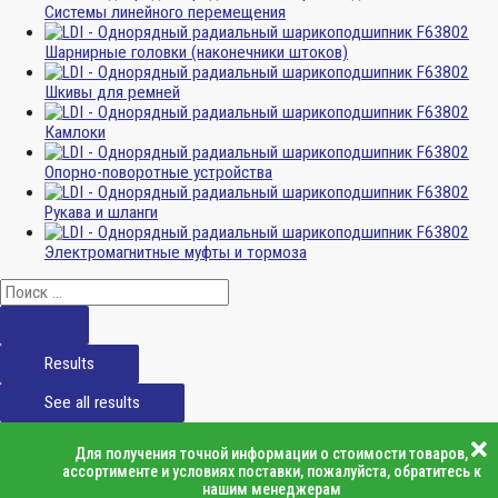
Системы линейного перемещения
Шарнирные головки (наконечники штоков)
Шкивы для ремней
Камлоки
Опорно-поворотные устройства
Рукава и шланги
Электромагнитные муфты и тормоза
Results
See all results
Для получения точной информации о стоимости товаров,
ассортименте и условиях поставки, пожалуйста, обратитесь к
нашим менеджерам