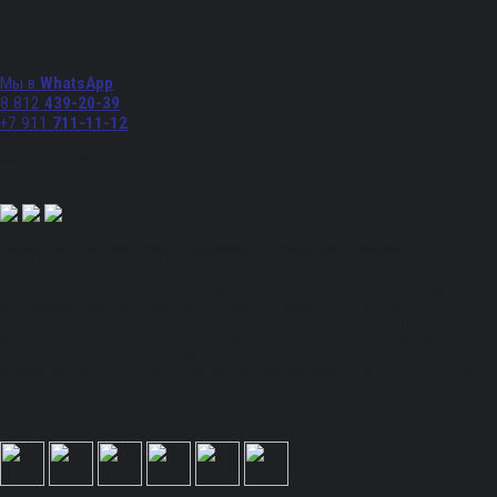
Телефоны
Мы в
WhatsApp
8 812
439-20-39
+7 911
711-11-12
Мы в соц. сетях:
Полный спектр промышленного снабжения. Обращаем ваше внимание на то, что
данный Интернет-сайт носит исключительно информационный характер и ни при
каких условиях не является публичной офертой, определяемой положениями Статьи
437 Гражданского кодекса Российской Федерации. Для получения подробной
информации, стоимости продукции и условий обращайтесь к менеджерам.
Вся информация на сайте – собственность интернет-магазина ksx.su. Публикация
информации с сайта ksx.su без разрешения запрещена. Все права защищены. Вы
принимаете условия политики конфиденциальности и пользовательского соглашения
каждый раз, когда оставляете свои данные в любой форме обратной связи на сайте
ksx.su.