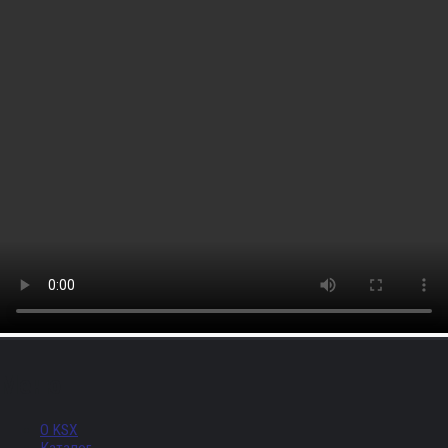
Меню
О KSX