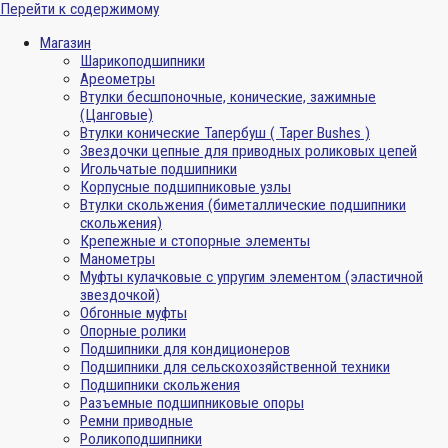
Перейти к содержимому
Магазин
Шарикоподшипники
Ареометры
Втулки бесшпоночные, конические, зажимные
(Цанговые)
Втулки конические Тапербуш ( Taper Bushes )
Звездочки цепные для приводных роликовых цепей
Игольчатые подшипники
Корпусные подшипниковые узлы
Втулки скольжения (биметаллические подшипники
скольжения)
Крепежные и стопорные элементы
Манометры
Муфты кулачковые с упругим элементом (эластичной
звездочкой)
Обгонные муфты
Опорные ролики
Подшипники для кондиционеров
Подшипники для сельскохозяйственной техники
Подшипники скольжения
Разъемные подшипниковые опоры
Ремни приводные
Роликоподшипники