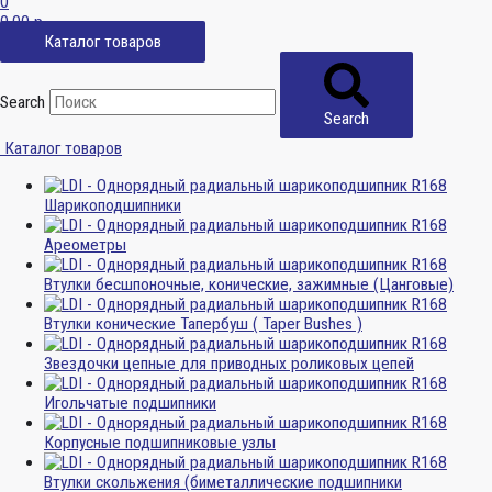
0
0,00
р.
Каталог товаров
Search
Search
Каталог товаров
Шарикоподшипники
Ареометры
Втулки бесшпоночные, конические, зажимные (Цанговые)
Втулки конические Тапербуш ( Taper Bushes )
Звездочки цепные для приводных роликовых цепей
Игольчатые подшипники
Корпусные подшипниковые узлы
Втулки скольжения (биметаллические подшипники