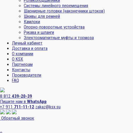
Роликоподшипники
Системы линейного перемещения
Шарнирные головки (наконечники штоков)
Шкивы для ремней
Камлоки
Опорно-поворотные устройства
Рукава и шланги
Электромагнитные муфты и тормоза
Личный кабинет
Доставка и оплата
О компании
О KSX
Партнерам
Контакты
Производители
FAQ
8 812
439-20-39
Пишите нам в
WhatsApp
+7 911
711-11-12
zakaz@ksx.su
Обратный звонок