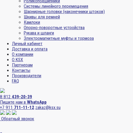
Роликоподшипники
Системы линейного перемещения
Шарнирные головки (наконечники штоков)
Шкивы для ремней
Камлоки
Опорно-поворотные устройства
Рукава и шланги
Электромагнитные муфты и тормоза
Личный кабинет
Доставка и оплата
О компании
О KSX
Партнерам
Контакты
Производители
FAQ
8 812
439-20-39
Пишите нам в
WhatsApp
+7 911
711-11-12
zakaz@ksx.su
Обратный звонок