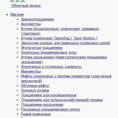
Обратный звонок
Магазин
Шарикоподшипники
Ареометры
Втулки бесшпоночные, конические, зажимные
(Цанговые)
Втулки конические Тапербуш ( Taper Bushes )
Звездочки цепные для приводных роликовых цепей
Игольчатые подшипники
Корпусные подшипниковые узлы
Втулки скольжения (биметаллические подшипники
скольжения)
Крепежные и стопорные элементы
Манометры
Муфты кулачковые с упругим элементом (эластичной
звездочкой)
Обгонные муфты
Опорные ролики
Подшипники для кондиционеров
Подшипники для сельскохозяйственной техники
Подшипники скольжения
Разъемные подшипниковые опоры
Ремни приводные