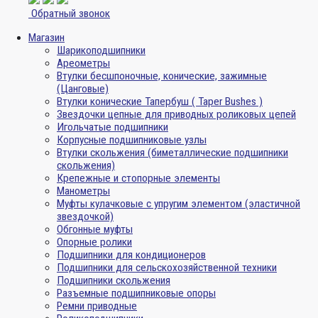
Обратный звонок
Магазин
Шарикоподшипники
Ареометры
Втулки бесшпоночные, конические, зажимные
(Цанговые)
Втулки конические Тапербуш ( Taper Bushes )
Звездочки цепные для приводных роликовых цепей
Игольчатые подшипники
Корпусные подшипниковые узлы
Втулки скольжения (биметаллические подшипники
скольжения)
Крепежные и стопорные элементы
Манометры
Муфты кулачковые с упругим элементом (эластичной
звездочкой)
Обгонные муфты
Опорные ролики
Подшипники для кондиционеров
Подшипники для сельскохозяйственной техники
Подшипники скольжения
Разъемные подшипниковые опоры
Ремни приводные