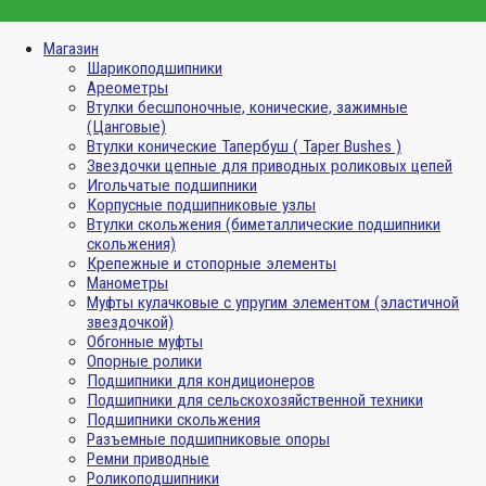
Магазин
Шарикоподшипники
Ареометры
Втулки бесшпоночные, конические, зажимные
(Цанговые)
Втулки конические Тапербуш ( Taper Bushes )
Звездочки цепные для приводных роликовых цепей
Игольчатые подшипники
Корпусные подшипниковые узлы
Втулки скольжения (биметаллические подшипники
скольжения)
Крепежные и стопорные элементы
Манометры
Муфты кулачковые с упругим элементом (эластичной
звездочкой)
Обгонные муфты
Опорные ролики
Подшипники для кондиционеров
Подшипники для сельскохозяйственной техники
Подшипники скольжения
Разъемные подшипниковые опоры
Ремни приводные
Роликоподшипники