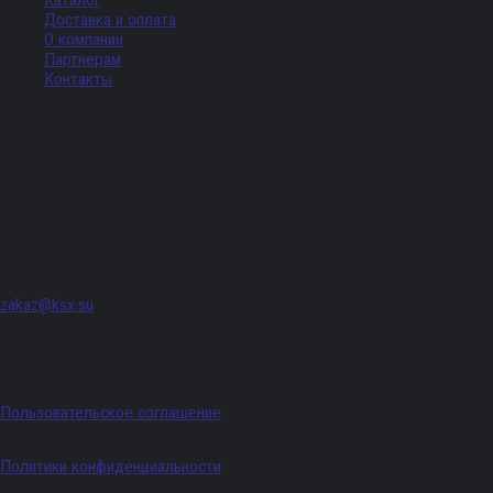
Каталог
Доставка и оплата
О компании
Партнерам
Контакты
Адрес
г. Санкт-Петербург, Придорожная аллея, д. 8, лит. А, ПОМЕЩ. 620
zakaz@ksx.su
График работы: Пн - Пт с 09:00 по 18:00
Пользовательское соглашение
Политики конфиденциальности