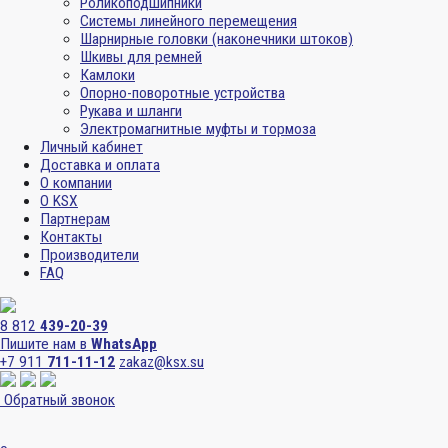
Роликоподшипники
Системы линейного перемещения
Шарнирные головки (наконечники штоков)
Шкивы для ремней
Камлоки
Опорно-поворотные устройства
Рукава и шланги
Электромагнитные муфты и тормоза
Личный кабинет
Доставка и оплата
О компании
О KSX
Партнерам
Контакты
Производители
FAQ
8 812
439-20-39
Пишите нам в
WhatsApp
+7 911
711-11-12
zakaz@ksx.su
Обратный звонок