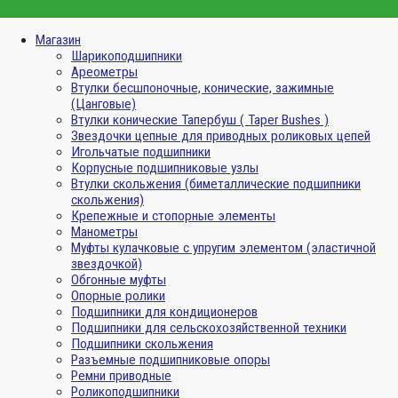
Магазин
Шарикоподшипники
Ареометры
Втулки бесшпоночные, конические, зажимные
(Цанговые)
Втулки конические Тапербуш ( Taper Bushes )
Звездочки цепные для приводных роликовых цепей
Игольчатые подшипники
Корпусные подшипниковые узлы
Втулки скольжения (биметаллические подшипники
скольжения)
Крепежные и стопорные элементы
Манометры
Муфты кулачковые с упругим элементом (эластичной
звездочкой)
Обгонные муфты
Опорные ролики
Подшипники для кондиционеров
Подшипники для сельскохозяйственной техники
Подшипники скольжения
Разъемные подшипниковые опоры
Ремни приводные
Роликоподшипники