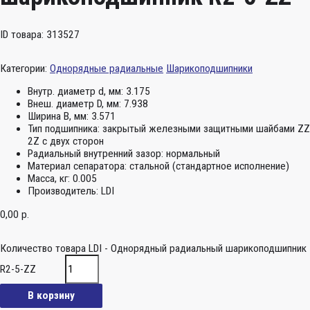
ID товара: 313527
Категории:
Однорядные радиальные
Шарикоподшипники
Внутр. диаметр d, мм:
3.175
Внеш. диаметр D, мм:
7.938
Ширина B, мм:
3.571
Тип подшипника:
закрытый железными защитными шайбами ZZ
2Z c двух сторон
Радиальный внутренний зазор:
нормальный
Материал сепаратора:
стальной (стандартное исполнение)
Масса, кг:
0.005
Производитель:
LDI
0,00
р.
Количество товара LDI - Однорядный радиальный шарикоподшипник
R2-5-ZZ
В корзину