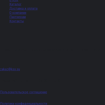
О KSX
Каталог
Доставка и оплата
О компании
Партнерам
Контакты
Адрес
г. Санкт-Петербург, Придорожная аллея, д. 8, лит. А, ПОМЕЩ. 620
zakaz@ksx.su
График работы: Пн - Пт с 09:00 по 18:00
Пользовательское соглашение
Политики конфиденциальности