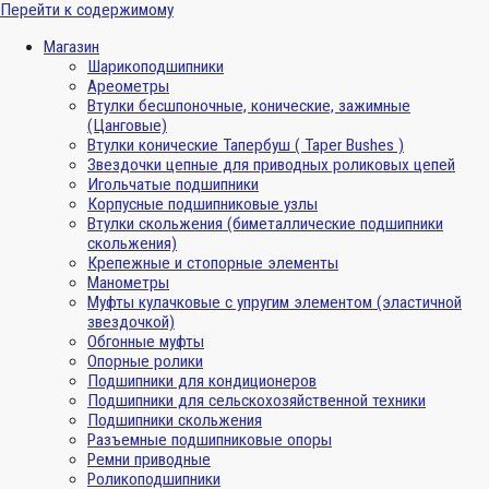
Перейти к содержимому
Магазин
Шарикоподшипники
Ареометры
Втулки бесшпоночные, конические, зажимные
(Цанговые)
Втулки конические Тапербуш ( Taper Bushes )
Звездочки цепные для приводных роликовых цепей
Игольчатые подшипники
Корпусные подшипниковые узлы
Втулки скольжения (биметаллические подшипники
скольжения)
Крепежные и стопорные элементы
Манометры
Муфты кулачковые с упругим элементом (эластичной
звездочкой)
Обгонные муфты
Опорные ролики
Подшипники для кондиционеров
Подшипники для сельскохозяйственной техники
Подшипники скольжения
Разъемные подшипниковые опоры
Ремни приводные
Роликоподшипники