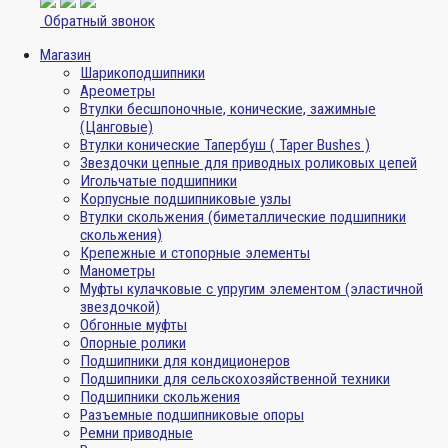
Обратный звонок
Магазин
Шарикоподшипники
Ареометры
Втулки бесшпоночные, конические, зажимные
(Цанговые)
Втулки конические Тапербуш ( Taper Bushes )
Звездочки цепные для приводных роликовых цепей
Игольчатые подшипники
Корпусные подшипниковые узлы
Втулки скольжения (биметаллические подшипники
скольжения)
Крепежные и стопорные элементы
Манометры
Муфты кулачковые с упругим элементом (эластичной
звездочкой)
Обгонные муфты
Опорные ролики
Подшипники для кондиционеров
Подшипники для сельскохозяйственной техники
Подшипники скольжения
Разъемные подшипниковые опоры
Ремни приводные