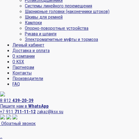
Роликоподшипники
Системы линейного перемещения
Шарнирные головки (наконечники штоков)
Шкивы для ремней
Камлоки
Опорно-поворотные устройства
Рукава и шланги
Электромагнитные муфты и тормоза
Личный кабинет
Доставка и оплата
О компании
О KSX
Партнерам
Контакты
Производители
FAQ
8 812
439-20-39
Пишите нам в
WhatsApp
+7 911
711-11-12
zakaz@ksx.su
Обратный звонок