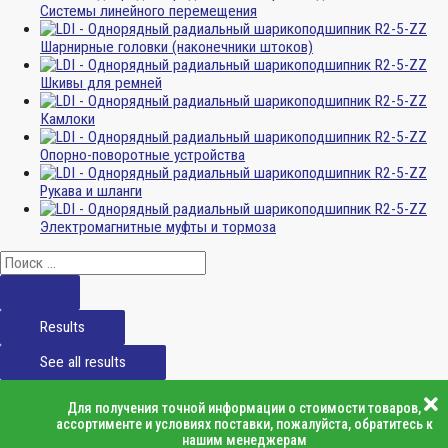
Системы линейного перемещения
Шарнирные головки (наконечники штоков)
Шкивы для ремней
Камлоки
Опорно-поворотные устройства
Рукава и шланги
Электромагнитные муфты и тормоза
Results
See all results
Для получения точной информации о стоимости товаров,
ассортименте и условиях поставки, пожалуйста, обратитесь к
нашим менеджерам