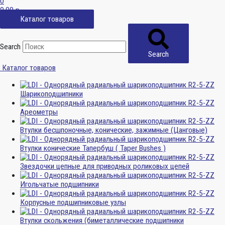
0
0,00
р.
Каталог товаров
Search
Search
Каталог товаров
Шарикоподшипники
Ареометры
Втулки бесшпоночные, конические, зажимные (Цанговые)
Втулки конические Тапербуш ( Taper Bushes )
Звездочки цепные для приводных роликовых цепей
Игольчатые подшипники
Корпусные подшипниковые узлы
Втулки скольжения (биметаллические подшипники