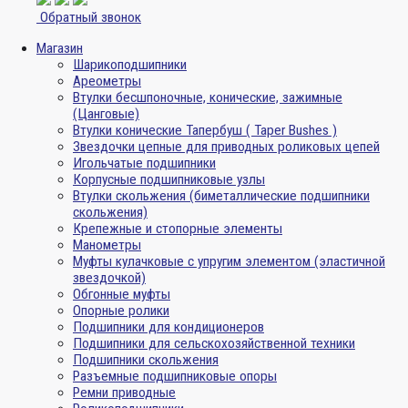
Обратный звонок
Магазин
Шарикоподшипники
Ареометры
Втулки бесшпоночные, конические, зажимные
(Цанговые)
Втулки конические Тапербуш ( Taper Bushes )
Звездочки цепные для приводных роликовых цепей
Игольчатые подшипники
Корпусные подшипниковые узлы
Втулки скольжения (биметаллические подшипники
скольжения)
Крепежные и стопорные элементы
Манометры
Муфты кулачковые с упругим элементом (эластичной
звездочкой)
Обгонные муфты
Опорные ролики
Подшипники для кондиционеров
Подшипники для сельскохозяйственной техники
Подшипники скольжения
Разъемные подшипниковые опоры
Ремни приводные