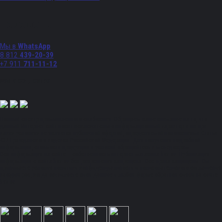
Телефоны
Мы в
WhatsApp
8 812
439-20-39
+7 911
711-11-12
Мы в соц. сетях:
Полный спектр промышленного снабжения. Обращаем ваше внимание на то, что
данный Интернет-сайт носит исключительно информационный характер и ни при
каких условиях не является публичной офертой, определяемой положениями Статьи
437 Гражданского кодекса Российской Федерации. Для получения подробной
информации, стоимости продукции и условий обращайтесь к менеджерам.
Вся информация на сайте – собственность интернет-магазина ksx.su. Публикация
информации с сайта ksx.su без разрешения запрещена. Все права защищены. Вы
принимаете условия политики конфиденциальности и пользовательского соглашения
каждый раз, когда оставляете свои данные в любой форме обратной связи на сайте
ksx.su.