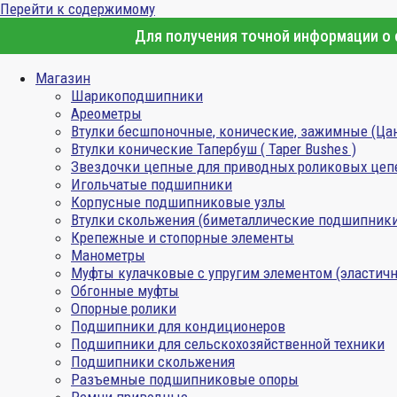
Перейти к содержимому
Для получения точной информации о с
Магазин
Шарикоподшипники
Ареометры
Втулки бесшпоночные, конические, зажимные (Ца
Втулки конические Тапербуш ( Taper Bushes )
Звездочки цепные для приводных роликовых цеп
Игольчатые подшипники
Корпусные подшипниковые узлы
Втулки скольжения (биметаллические подшипник
Крепежные и стопорные элементы
Манометры
Муфты кулачковые с упругим элементом (эластичн
Обгонные муфты
Опорные ролики
Подшипники для кондиционеров
Подшипники для сельскохозяйственной техники
Подшипники скольжения
Разъемные подшипниковые опоры