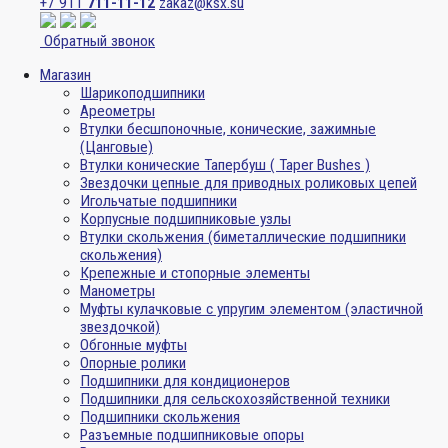
+7 911
711-11-12
zakaz@ksx.su
Обратный звонок
Магазин
Шарикоподшипники
Ареометры
Втулки бесшпоночные, конические, зажимные
(Цанговые)
Втулки конические Тапербуш ( Taper Bushes )
Звездочки цепные для приводных роликовых цепей
Игольчатые подшипники
Корпусные подшипниковые узлы
Втулки скольжения (биметаллические подшипники
скольжения)
Крепежные и стопорные элементы
Манометры
Муфты кулачковые с упругим элементом (эластичной
звездочкой)
Обгонные муфты
Опорные ролики
Подшипники для кондиционеров
Подшипники для сельскохозяйственной техники
Подшипники скольжения
Разъемные подшипниковые опоры