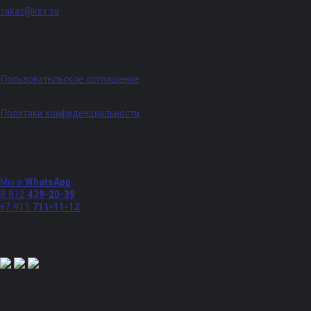
zakaz@ksx.su
График работы: Пн - Пт с 09:00 по 18:00
Пользовательское соглашение
Политики конфиденциальности
Телефоны
Мы в
WhatsApp
8 812
439-20-39
+7 911
711-11-12
Мы в соц. сетях:
Полный спектр промышленного снабжения. Обращаем ваше внимание на то, что
данный Интернет-сайт носит исключительно информационный характер и ни при
каких условиях не является публичной офертой, определяемой положениями Статьи