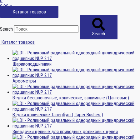
0
0,00
р.
Каталог товаров
Search
Search
Каталог товаров
Шарикоподшипники
Ареометры
Втулки бесшпоночные, конические, зажимные (Цанговые)
Втулки конические Тапербуш ( Taper Bushes )
Звездочки цепные для приводных роликовых цепей