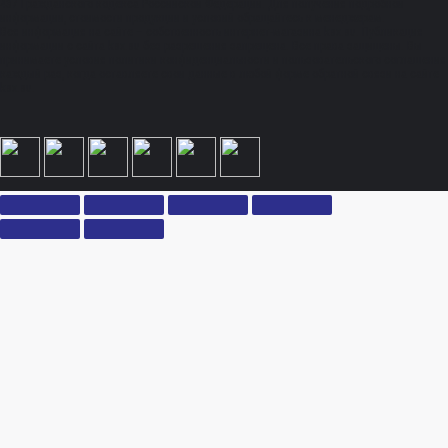
437 Гражданского кодекса Российской Федерации. Для получения подробной
информации, стоимости продукции и условий обращайтесь к менеджерам.
Вся информация на сайте – собственность интернет-магазина ksx.su. Публикация
информации с сайта ksx.su без разрешения запрещена. Все права защищены. Вы
принимаете условия политики конфиденциальности и пользовательского соглашения
каждый раз, когда оставляете свои данные в любой форме обратной связи на сайте
ksx.su.