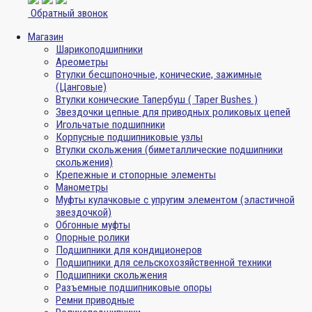
Обратный звонок
Магазин
Шарикоподшипники
Ареометры
Втулки бесшпоночные, конические, зажимные
(Цанговые)
Втулки конические Тапербуш ( Taper Bushes )
Звездочки цепные для приводных роликовых цепей
Игольчатые подшипники
Корпусные подшипниковые узлы
Втулки скольжения (биметаллические подшипники
скольжения)
Крепежные и стопорные элементы
Манометры
Муфты кулачковые с упругим элементом (эластичной
звездочкой)
Обгонные муфты
Опорные ролики
Подшипники для кондиционеров
Подшипники для сельскохозяйственной техники
Подшипники скольжения
Разъемные подшипниковые опоры
Ремни приводные