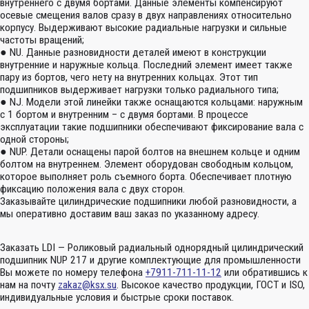
внутреннего с двумя бортами. Данные элементы компенсируют
осевые смещения валов сразу в двух направлениях относительно
корпусу. Выдерживают высокие радиальные нагрузки и сильные
частоты вращений;
● NU. Данные разновидности деталей имеют в конструкции
внутренние и наружные кольца. Последний элемент имеет также
пару из бортов, чего нету на внутренних кольцах. Этот тип
подшипников выдерживает нагрузки только радиального типа;
● NJ. Модели этой линейки также оснащаются кольцами: наружным
с 1 бортом и внутренним – с двумя бортами. В процессе
эксплуатации такие подшипники обеспечивают фиксирование вала с
одной стороны;
● NUP. Детали оснащены парой болтов на внешнем кольце и одним
болтом на внутреннем. Элемент оборудован свободным кольцом,
которое выполняет роль съемного борта. Обеспечивает плотную
фиксацию положения вала с двух сторон.
Заказывайте цилиндрические подшипники любой разновидности, а
мы оперативно доставим ваш заказ по указанному адресу.
Заказать LDI — Роликовый радиальный однорядный цилиндрический
подшипник NUP 217 и другие комплектующие для промышленности
Вы можете по номеру телефона
+7911-711-11-12
или обратившись к
нам на почту
zakaz@ksx.su
. Высокое качество продукции, ГОСТ и ISO,
индивидуальные условия и быстрые сроки поставок.