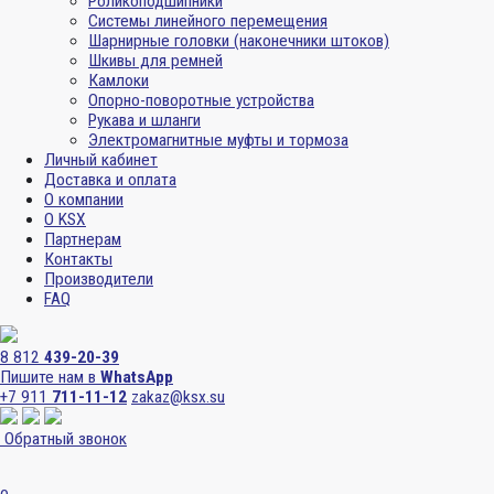
Роликоподшипники
Системы линейного перемещения
Шарнирные головки (наконечники штоков)
Шкивы для ремней
Камлоки
Опорно-поворотные устройства
Рукава и шланги
Электромагнитные муфты и тормоза
Личный кабинет
Доставка и оплата
О компании
О KSX
Партнерам
Контакты
Производители
FAQ
8 812
439-20-39
Пишите нам в
WhatsApp
+7 911
711-11-12
zakaz@ksx.su
Обратный звонок