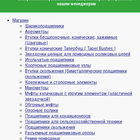
нашим менеджерам
Магазин
Шарикоподшипники
Ареометры
Втулки бесшпоночные, конические, зажимные
(Цанговые)
Втулки конические Тапербуш ( Taper Bushes )
Звездочки цепные для приводных роликовых цепей
Игольчатые подшипники
Корпусные подшипниковые узлы
Втулки скольжения (биметаллические подшипники
скольжения)
Крепежные и стопорные элементы
Манометры
Муфты кулачковые с упругим элементом (эластичной
звездочкой)
Обгонные муфты
Опорные ролики
Подшипники для кондиционеров
Подшипники для сельскохозяйственной техники
Подшипники скольжения
Разъемные подшипниковые опоры
Ремни приводные