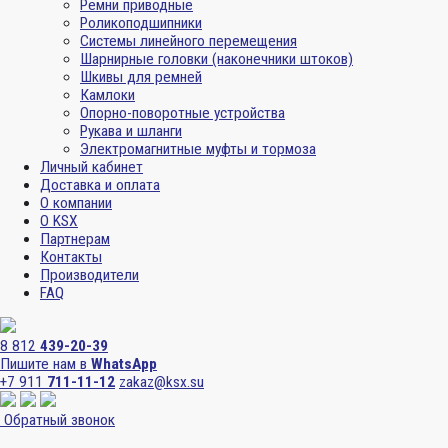
Ремни приводные
Роликоподшипники
Системы линейного перемещения
Шарнирные головки (наконечники штоков)
Шкивы для ремней
Камлоки
Опорно-поворотные устройства
Рукава и шланги
Электромагнитные муфты и тормоза
Личный кабинет
Доставка и оплата
О компании
О KSX
Партнерам
Контакты
Производители
FAQ
8 812
439-20-39
Пишите нам в
WhatsApp
+7 911
711-11-12
zakaz@ksx.su
Обратный звонок