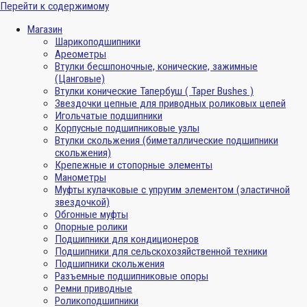
Перейти к содержимому
Магазин
Шарикоподшипники
Ареометры
Втулки бесшпоночные, конические, зажимные
(Цанговые)
Втулки конические Тапербуш ( Taper Bushes )
Звездочки цепные для приводных роликовых цепей
Игольчатые подшипники
Корпусные подшипниковые узлы
Втулки скольжения (биметаллические подшипники
скольжения)
Крепежные и стопорные элементы
Манометры
Муфты кулачковые с упругим элементом (эластичной
звездочкой)
Обгонные муфты
Опорные ролики
Подшипники для кондиционеров
Подшипники для сельскохозяйственной техники
Подшипники скольжения
Разъемные подшипниковые опоры
Ремни приводные
Роликоподшипники