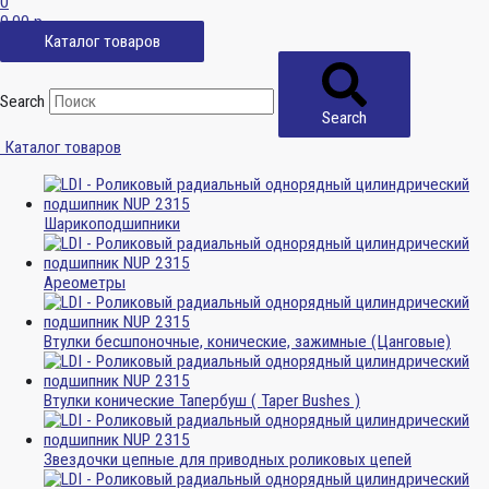
0
0,00
р.
Каталог товаров
Search
Search
Каталог товаров
Шарикоподшипники
Ареометры
Втулки бесшпоночные, конические, зажимные (Цанговые)
Втулки конические Тапербуш ( Taper Bushes )
Звездочки цепные для приводных роликовых цепей