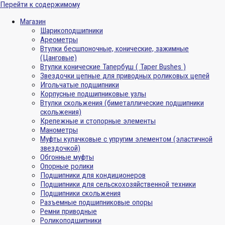
Перейти к содержимому
Магазин
Шарикоподшипники
Ареометры
Втулки бесшпоночные, конические, зажимные
(Цанговые)
Втулки конические Тапербуш ( Taper Bushes )
Звездочки цепные для приводных роликовых цепей
Игольчатые подшипники
Корпусные подшипниковые узлы
Втулки скольжения (биметаллические подшипники
скольжения)
Крепежные и стопорные элементы
Манометры
Муфты кулачковые с упругим элементом (эластичной
звездочкой)
Обгонные муфты
Опорные ролики
Подшипники для кондиционеров
Подшипники для сельскохозяйственной техники
Подшипники скольжения
Разъемные подшипниковые опоры
Ремни приводные
Роликоподшипники