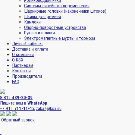
Роликоподшипники
Системы линейного перемещения
Шарнирные головки (наконечники штоков)
Шкивы для ремней
Камлоки
Опорно-поворотные устройства
Рукава и шланги
Электромагнитные муфты и тормоза
Личный кабинет
Доставка и оплата
О компании
О KSX
Партнерам
Контакты
Производители
FAQ
8 812
439-20-39
Пишите нам в
WhatsApp
+7 911
711-11-12
zakaz@ksx.su
Обратный звонок