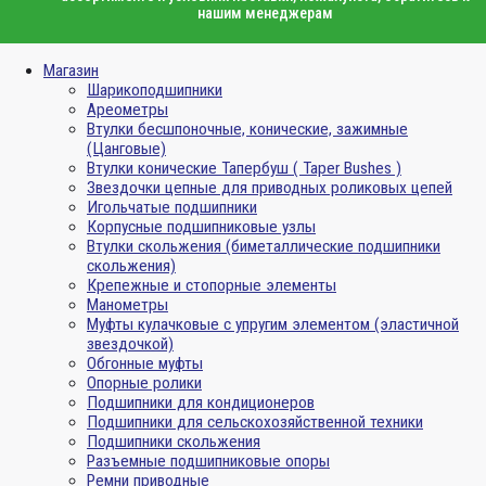
нашим менеджерам
Магазин
Шарикоподшипники
Ареометры
Втулки бесшпоночные, конические, зажимные
(Цанговые)
Втулки конические Тапербуш ( Taper Bushes )
Звездочки цепные для приводных роликовых цепей
Игольчатые подшипники
Корпусные подшипниковые узлы
Втулки скольжения (биметаллические подшипники
скольжения)
Крепежные и стопорные элементы
Манометры
Муфты кулачковые с упругим элементом (эластичной
звездочкой)
Обгонные муфты
Опорные ролики
Подшипники для кондиционеров
Подшипники для сельскохозяйственной техники
Подшипники скольжения
Разъемные подшипниковые опоры
Ремни приводные