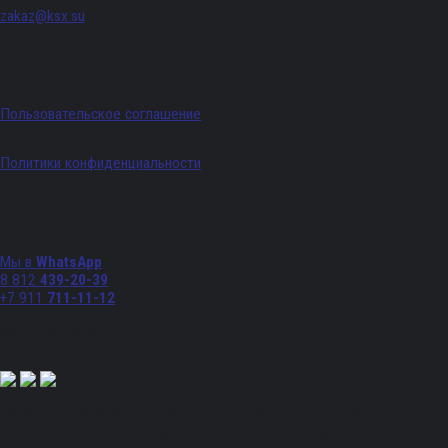
zakaz@ksx.su
График работы: Пн - Пт с 09:00 по 18:00
Пользовательское соглашение
Политики конфиденциальности
Телефоны
Мы в
WhatsApp
8 812
439-20-39
+7 911
711-11-12
Мы в соц. сетях:
Полный спектр промышленного снабжения. Обращаем ваше внимание на то, что
данный Интернет-сайт носит исключительно информационный характер и ни при
каких условиях не является публичной офертой, определяемой положениями Статьи