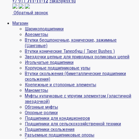
+7 911
711-11-12
zakaz@ksx.su
Обратный звонок
Магазин
Шарикоподшипники
Ареометры
Втулки бесшпоночные, конические, зажимные
(Цанговые)
Втулки конические Тапербуш ( Taper Bushes )
Звездочки цепные для приводных роликовых цепей
Игольчатые подшипники
Корпусные подшипниковые узлы
Втулки скольжения (биметаллические подшипники
скольжения)
Крепежные и стопорные элементы
Манометры
Муфты кулачковые с упругим элементом (эластичной
звездочкой)
Обгонные муфты
Опорные ролики
Подшипники для кондиционеров
Подшипники для сельскохозяйственной техники
Подшипники скольжения
Разъемные подшипниковые опоры