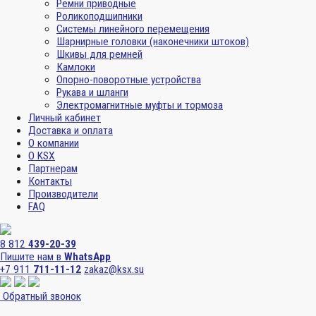
Ремни приводные
Роликоподшипники
Системы линейного перемещения
Шарнирные головки (наконечники штоков)
Шкивы для ремней
Камлоки
Опорно-поворотные устройства
Рукава и шланги
Электромагнитные муфты и тормоза
Личный кабинет
Доставка и оплата
О компании
О KSX
Партнерам
Контакты
Производители
FAQ
8 812
439-20-39
Пишите нам в
WhatsApp
+7 911
711-11-12
zakaz@ksx.su
Обратный звонок