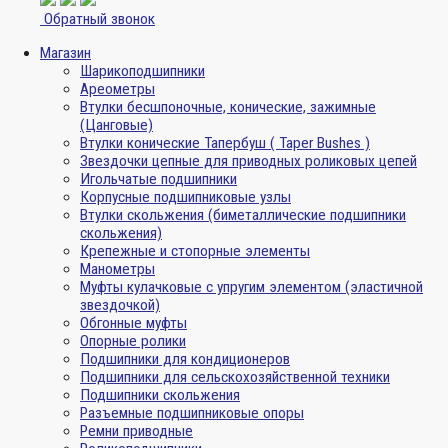
Обратный звонок
Магазин
Шарикоподшипники
Ареометры
Втулки бесшпоночные, конические, зажимные
(Цанговые)
Втулки конические Тапербуш ( Taper Bushes )
Звездочки цепные для приводных роликовых цепей
Игольчатые подшипники
Корпусные подшипниковые узлы
Втулки скольжения (биметаллические подшипники
скольжения)
Крепежные и стопорные элементы
Манометры
Муфты кулачковые с упругим элементом (эластичной
звездочкой)
Обгонные муфты
Опорные ролики
Подшипники для кондиционеров
Подшипники для сельскохозяйственной техники
Подшипники скольжения
Разъемные подшипниковые опоры
Ремни приводные