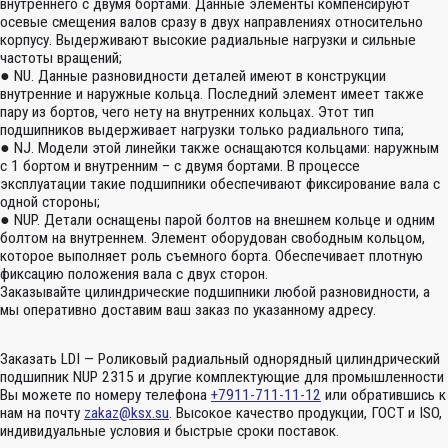
внутреннего с двумя бортами. Данные элементы компенсируют
осевые смещения валов сразу в двух направлениях относительно
корпусу. Выдерживают высокие радиальные нагрузки и сильные
частоты вращений;
● NU. Данные разновидности деталей имеют в конструкции
внутренние и наружные кольца. Последний элемент имеет также
пару из бортов, чего нету на внутренних кольцах. Этот тип
подшипников выдерживает нагрузки только радиального типа;
● NJ. Модели этой линейки также оснащаются кольцами: наружным
с 1 бортом и внутренним – с двумя бортами. В процессе
эксплуатации такие подшипники обеспечивают фиксирование вала с
одной стороны;
● NUP. Детали оснащены парой болтов на внешнем кольце и одним
болтом на внутреннем. Элемент оборудован свободным кольцом,
которое выполняет роль съемного борта. Обеспечивает плотную
фиксацию положения вала с двух сторон.
Заказывайте цилиндрические подшипники любой разновидности, а
мы оперативно доставим ваш заказ по указанному адресу.
Заказать LDI — Роликовый радиальный однорядный цилиндрический
подшипник NUP 2315 и другие комплектующие для промышленности
Вы можете по номеру телефона
+7911-711-11-12
или обратившись к
нам на почту
zakaz@ksx.su
. Высокое качество продукции, ГОСТ и ISO,
индивидуальные условия и быстрые сроки поставок.