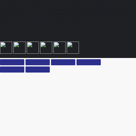
437 Гражданского кодекса Российской Федерации. Для получения подробной
информации, стоимости продукции и условий обращайтесь к менеджерам.
Вся информация на сайте – собственность интернет-магазина ksx.su. Публикация
информации с сайта ksx.su без разрешения запрещена. Все права защищены. Вы
принимаете условия политики конфиденциальности и пользовательского соглашения
каждый раз, когда оставляете свои данные в любой форме обратной связи на сайте
ksx.su.