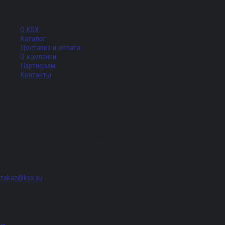
Меню
О KSX
Каталог
Доставка и оплата
О компании
Партнерам
Контакты
Адрес
г. Санкт-Петербург, Придорожная аллея, д. 8, лит. А, ПОМЕЩ. 620
zakaz@ksx.su
График работы: Пн - Пт с 09:00 по 18:00