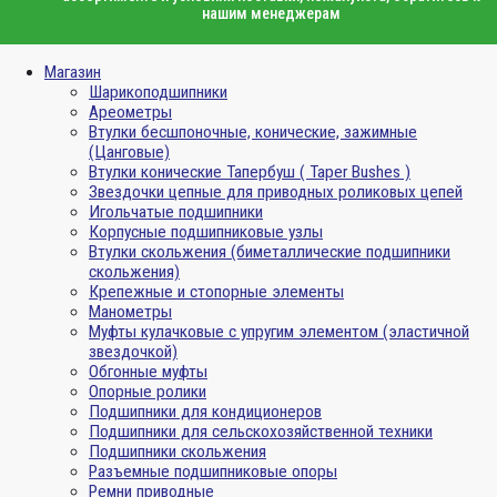
нашим менеджерам
Магазин
Шарикоподшипники
Ареометры
Втулки бесшпоночные, конические, зажимные
(Цанговые)
Втулки конические Тапербуш ( Taper Bushes )
Звездочки цепные для приводных роликовых цепей
Игольчатые подшипники
Корпусные подшипниковые узлы
Втулки скольжения (биметаллические подшипники
скольжения)
Крепежные и стопорные элементы
Манометры
Муфты кулачковые с упругим элементом (эластичной
звездочкой)
Обгонные муфты
Опорные ролики
Подшипники для кондиционеров
Подшипники для сельскохозяйственной техники
Подшипники скольжения
Разъемные подшипниковые опоры
Ремни приводные