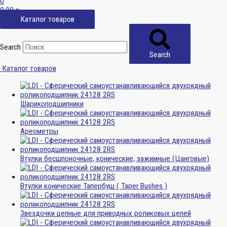
0
0,00
р.
Каталог товаров
Search
Search
Каталог товаров
Шарикоподшипники
Ареометры
Втулки бесшпоночные, конические, зажимные (Цанговые)
Втулки конические Тапербуш ( Taper Bushes )
Звездочки цепные для приводных роликовых цепей