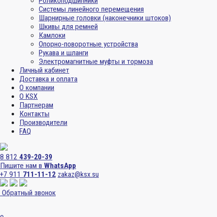
Роликоподшипники
Системы линейного перемещения
Шарнирные головки (наконечники штоков)
Шкивы для ремней
Камлоки
Опорно-поворотные устройства
Рукава и шланги
Электромагнитные муфты и тормоза
Личный кабинет
Доставка и оплата
О компании
О KSX
Партнерам
Контакты
Производители
FAQ
8 812
439-20-39
Пишите нам в
WhatsApp
+7 911
711-11-12
zakaz@ksx.su
Обратный звонок