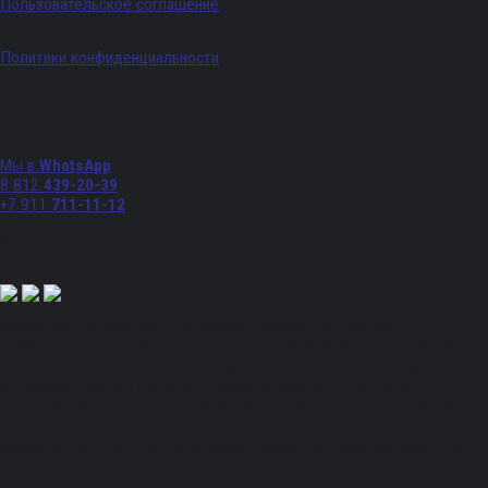
Пользовательское соглашение
Политики конфиденциальности
Телефоны
Мы в
WhatsApp
8 812
439-20-39
+7 911
711-11-12
Мы в соц. сетях:
Полный спектр промышленного снабжения. Обращаем ваше внимание на то, что
данный Интернет-сайт носит исключительно информационный характер и ни при
каких условиях не является публичной офертой, определяемой положениями Статьи
437 Гражданского кодекса Российской Федерации. Для получения подробной
информации, стоимости продукции и условий обращайтесь к менеджерам.
Вся информация на сайте – собственность интернет-магазина ksx.su. Публикация
информации с сайта ksx.su без разрешения запрещена. Все права защищены. Вы
принимаете условия политики конфиденциальности и пользовательского соглашения
каждый раз, когда оставляете свои данные в любой форме обратной связи на сайте
ksx.su.