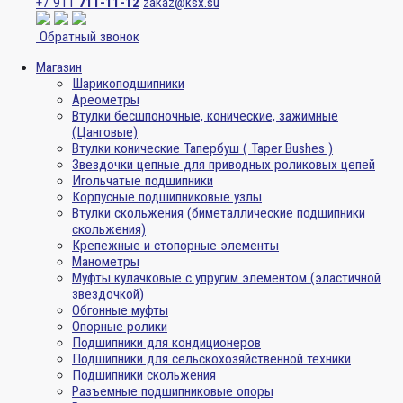
+7 911
711-11-12
zakaz@ksx.su
Обратный звонок
Магазин
Шарикоподшипники
Ареометры
Втулки бесшпоночные, конические, зажимные
(Цанговые)
Втулки конические Тапербуш ( Taper Bushes )
Звездочки цепные для приводных роликовых цепей
Игольчатые подшипники
Корпусные подшипниковые узлы
Втулки скольжения (биметаллические подшипники
скольжения)
Крепежные и стопорные элементы
Манометры
Муфты кулачковые с упругим элементом (эластичной
звездочкой)
Обгонные муфты
Опорные ролики
Подшипники для кондиционеров
Подшипники для сельскохозяйственной техники
Подшипники скольжения
Разъемные подшипниковые опоры