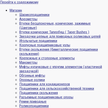
Перейти к содержимому
Магазин
Шарикоподшипники
Ареометры
Втулки бесшпоночные, конические, зажимные
(Цанговые)
Втулки конические Тапербуш ( Taper Bushes )
Звездочки цепные для приводных роликовых цепей
Игольчатые подшипники
Корпусные подшипниковые узлы
Втулки скольжения (биметаллические подшипники
скольжения)
Крепежные и стопорные элементы
Манометры
Муфты кулачковые с упругим элементом (эластичной
звездочкой)
Обгонные муфты
Опорные ролики
Подшипники для кондиционеров
Подшипники для сельскохозяйственной техники
Подшипники скольжения
Разъемные подшипниковые опоры
Ремни приводные
Роликоподшипники