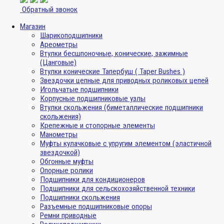
Обратный звонок
Магазин
Шарикоподшипники
Ареометры
Втулки бесшпоночные, конические, зажимные
(Цанговые)
Втулки конические Тапербуш ( Taper Bushes )
Звездочки цепные для приводных роликовых цепей
Игольчатые подшипники
Корпусные подшипниковые узлы
Втулки скольжения (биметаллические подшипники
скольжения)
Крепежные и стопорные элементы
Манометры
Муфты кулачковые с упругим элементом (эластичной
звездочкой)
Обгонные муфты
Опорные ролики
Подшипники для кондиционеров
Подшипники для сельскохозяйственной техники
Подшипники скольжения
Разъемные подшипниковые опоры
Ремни приводные