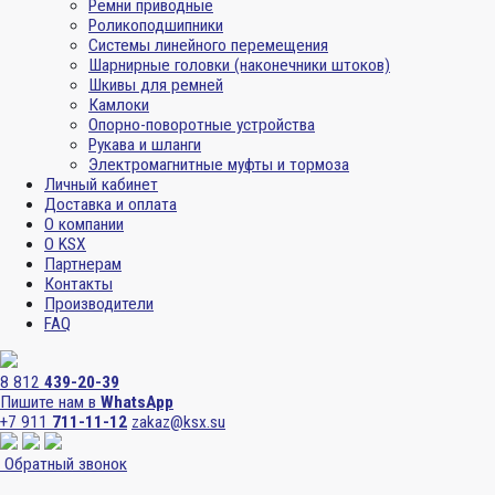
Ремни приводные
Роликоподшипники
Системы линейного перемещения
Шарнирные головки (наконечники штоков)
Шкивы для ремней
Камлоки
Опорно-поворотные устройства
Рукава и шланги
Электромагнитные муфты и тормоза
Личный кабинет
Доставка и оплата
О компании
О KSX
Партнерам
Контакты
Производители
FAQ
8 812
439-20-39
Пишите нам в
WhatsApp
+7 911
711-11-12
zakaz@ksx.su
Обратный звонок