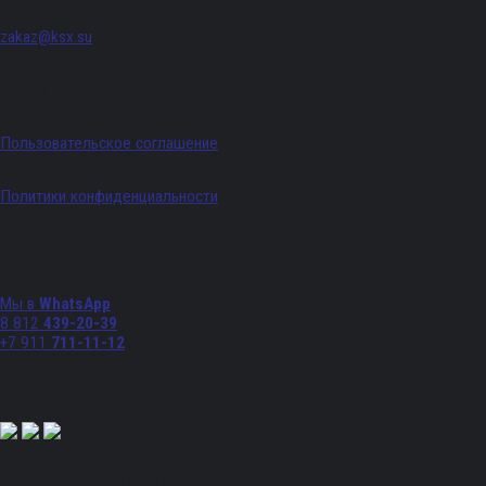
zakaz@ksx.su
График работы: Пн - Пт с 09:00 по 18:00
Пользовательское соглашение
Политики конфиденциальности
Телефоны
Мы в
WhatsApp
8 812
439-20-39
+7 911
711-11-12
Мы в соц. сетях:
Полный спектр промышленного снабжения. Обращаем ваше внимание на то, что
данный Интернет-сайт носит исключительно информационный характер и ни при