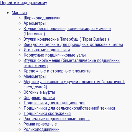
Перейти к содержимому
Магазин
Шарикоподшипники
Ареометры
Втулки бесшпоночные, конические, зажимные
(Цанговые)
Втулки конические Тапербуш ( Taper Bushes )
Звездочки цепные для приводных роликовых цепей
Игольчатые подшипники
Корпусные подшипниковые узлы
Втулки скольжения (биметаллические подшипники
скольжения)
Крепежные и стопорные элементы
Манометры
Муфты кулачковые с упругим элементом (эластичной
звездочкой)
Обгонные муфты
Опорные ролики
Подшипники для кондиционеров
Подшипники для сельскохозяйственной техники
Подшипники скольжения
Разъемные подшипниковые опоры
Ремни приводные
Роликоподшипники