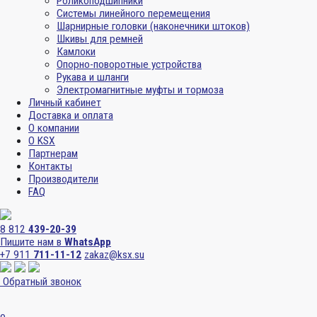
Роликоподшипники
Системы линейного перемещения
Шарнирные головки (наконечники штоков)
Шкивы для ремней
Камлоки
Опорно-поворотные устройства
Рукава и шланги
Электромагнитные муфты и тормоза
Личный кабинет
Доставка и оплата
О компании
О KSX
Партнерам
Контакты
Производители
FAQ
8 812
439-20-39
Пишите нам в
WhatsApp
+7 911
711-11-12
zakaz@ksx.su
Обратный звонок