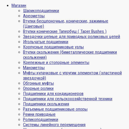
Магазин
Шарикоподшипники
Ареометры
Втулки бесшпоночные, конические, зажимные
(Цанговые)
Втулки конические Тапербуш ( Taper Bushes )
Звездочки цепные для приводных роликовых цепей
Игольчатые подшипники
Корпусные подшипниковые узлы
Втулки скольжения (биметаллические подшипники
скольжения)
Крепежные и стопорные элементы
Манометры
Муфты кулачковые с упругим элементом (эластичной
звездочкой)
Обгонные муфты
Опорные ролики
Подшипники для кондиционеров
Подшипники для сельскохозяйственной техники
Подшипники скольжения
Разъемные подшипниковые опоры
Ремни приводные
Роликоподшипники
Системы линейного перемещения