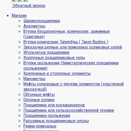
Обратный звонок
Магазин
Шарикоподшипники
Ареометры
Втулки бесшпоночные, конические, зажимные
(Цанговые)
Втулки конические Тапербуш ( Taper Bushes )
Звездочки цепные для приводных роликовых цепей
Игольчатые подшипники
Корпусные подшипниковые узлы
Втулки скольжения (биметаллические подшипники
скольжения)
Крепежные и стопорные элементы
Манометры
Муфты кулачковые с упругим элементом (эластичной
звездочкой)
Обгонные муфты
Опорные ролики
Подшипники для кондиционеров
Подшипники для сельскохозяйственной техники
Подшипники скольжения
Разъемные подшипниковые опоры
Ремни приводные