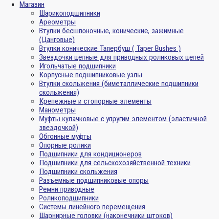
Магазин
Шарикоподшипники
Ареометры
Втулки бесшпоночные, конические, зажимные
(Цанговые)
Втулки конические Тапербуш ( Taper Bushes )
Звездочки цепные для приводных роликовых цепей
Игольчатые подшипники
Корпусные подшипниковые узлы
Втулки скольжения (биметаллические подшипники
скольжения)
Крепежные и стопорные элементы
Манометры
Муфты кулачковые с упругим элементом (эластичной
звездочкой)
Обгонные муфты
Опорные ролики
Подшипники для кондиционеров
Подшипники для сельскохозяйственной техники
Подшипники скольжения
Разъемные подшипниковые опоры
Ремни приводные
Роликоподшипники
Системы линейного перемещения
Шарнирные головки (наконечники штоков)