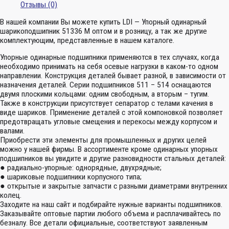
Отзывы (0)
В нашей компании Вы можете купить LDI — Упорный одинарный
шарикоподшипник 51336 M оптом и в розницу, а так же другие
комплектующим, представленные в нашем каталоге.
Упорные одинарные подшипники применяются в тех случаях, когда
необходимо принимать на себя осевые нагрузки в каком-то одном
направлении. Конструкция деталей бывает разной, в зависимости от
назначения деталей. Серии подшипников 511 – 514 оснащаются
двумя плоскими кольцами: одним свободным, а вторым – тугим.
Также в конструкции присутствует сепаратор с телами качения в
виде шариков. Применение деталей с этой компоновкой позволяет
предотвращать угловые смещения и перекосы между корпусом и
валами.
Приобрести эти элементы для промышленных и других целей
можно у нашей фирмы. В ассортименте кроме одинарных упорных
подшипников вы увидите и другие разновидности стальных деталей:
● радиально-упорные: однорядные, двухрядные;
● шариковые подшипники корпусного типа;
● открытые и закрытые запчасти с разными диаметрами внутренних
колец.
Заходите на наш сайт и подбирайте нужные варианты подшипников.
Заказывайте оптовые партии любого объема и расплачивайтесь по
безналу. Все детали официальные, соответствуют заявленным