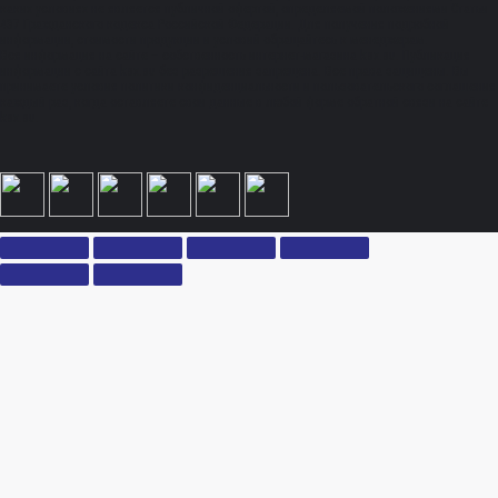
каких условиях не является публичной офертой, определяемой положениями Статьи
437 Гражданского кодекса Российской Федерации. Для получения подробной
информации, стоимости продукции и условий обращайтесь к менеджерам.
Вся информация на сайте – собственность интернет-магазина ksx.su. Публикация
информации с сайта ksx.su без разрешения запрещена. Все права защищены. Вы
принимаете условия политики конфиденциальности и пользовательского соглашения
каждый раз, когда оставляете свои данные в любой форме обратной связи на сайте
ksx.su.