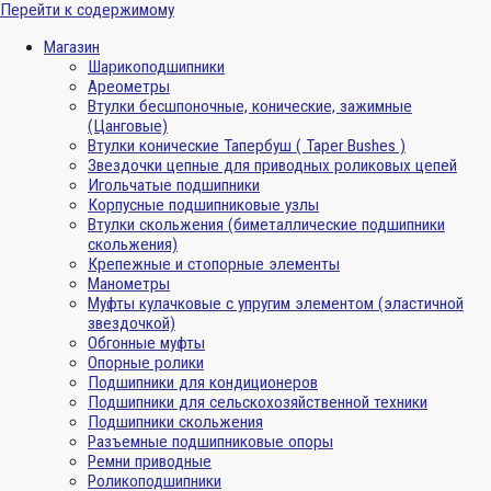
Перейти к содержимому
Магазин
Шарикоподшипники
Ареометры
Втулки бесшпоночные, конические, зажимные
(Цанговые)
Втулки конические Тапербуш ( Taper Bushes )
Звездочки цепные для приводных роликовых цепей
Игольчатые подшипники
Корпусные подшипниковые узлы
Втулки скольжения (биметаллические подшипники
скольжения)
Крепежные и стопорные элементы
Манометры
Муфты кулачковые с упругим элементом (эластичной
звездочкой)
Обгонные муфты
Опорные ролики
Подшипники для кондиционеров
Подшипники для сельскохозяйственной техники
Подшипники скольжения
Разъемные подшипниковые опоры
Ремни приводные
Роликоподшипники