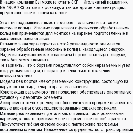
В нашей компании Вы можете купить SKF — Игольчатый подшипник
NA 4909 2RS оптом и в розницу, а так же другие комплектующим,
представленные в нашем каталоге.
Этот тип подшипников имеет в основе -тела качения, а также
весомые кольца. Игловые подшипники с физически обработанными
кольцами применяются для монтажа на заранее подготовленные и
закаленные валы станков.
Отличительная характеристика этой разновидности элементов –
заранее обработанные массивные кольца, находящиеся снаружи.
Изделия выпускаются как с наличием бортов на кольцах снаружи,
так и без этого элемента.
Те варианты, что с бортами представляют собой неразъемный узел
с наружным кольцом, сепаратор и несколько тел качения
игольчатого типа.
Модели без бортов имеют разъемную конструкцию, состоящую из
наружного кольца, сепаратора и тела качения.
Конструкция разъемного типа позволяет обеспечивать оперативную
установку и демонтаж элемента.
Ассортимент втулок регулярно обновляется и в продаже появляются
новые варианты с усовершенствованными характеристиками.
Магазин реализовывает детали как оптовыми, так и розничными
партиями, к оплате принимаем все современные способы расчета.
Присутствует гибкая система скидок, партнерские программы
постоянным клиентам. Налаженное сотрудничество с транспортными