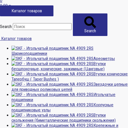
0
0,00
р.
Каталог товаров
Search
Search
Каталог товаров
Шарикоподшипники
Ареометры
Втулки
бесшпоночные, конические, зажимные (Цанговые)
Втулки конические
Тапербуш ( Taper Bushes )
Звездочки цепные
для приводных роликовых цепей
Игольчатые
подшипники
Корпусные
подшипниковые узлы
Втулки
скольжения (биметаллические подшипники скольжения)
Крепежные и