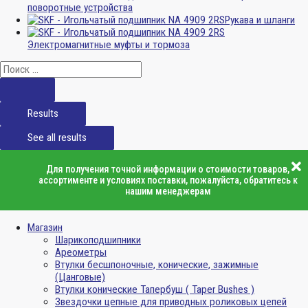
поворотные устройства
Рукава и шланги
Электромагнитные муфты и тормоза
Results
See all results
Для получения точной информации о стоимости товаров,
ассортименте и условиях поставки, пожалуйста, обратитесь к
нашим менеджерам
Магазин
Шарикоподшипники
Ареометры
Втулки бесшпоночные, конические, зажимные
(Цанговые)
Втулки конические Тапербуш ( Taper Bushes )
Звездочки цепные для приводных роликовых цепей