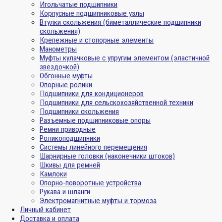
Игольчатые подшипники
Корпусные подшипниковые узлы
Втулки скольжения (биметаллические подшипники
скольжения)
Крепежные и стопорные элементы
Манометры
Муфты кулачковые с упругим элементом (эластичной
звездочкой)
Обгонные муфты
Опорные ролики
Подшипники для кондиционеров
Подшипники для сельскохозяйственной техники
Подшипники скольжения
Разъемные подшипниковые опоры
Ремни приводные
Роликоподшипники
Системы линейного перемещения
Шарнирные головки (наконечники штоков)
Шкивы для ремней
Камлоки
Опорно-поворотные устройства
Рукава и шланги
Электромагнитные муфты и тормоза
Личный кабинет
Доставка и оплата