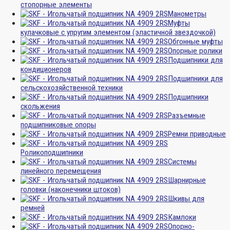
стопорные элементы
Манометры
Муфты
кулачковые с упругим элементом (эластичной звездочкой)
Обгонные муфты
Опорные ролики
Подшипники для
кондиционеров
Подшипники для
сельскохозяйственной техники
Подшипники
скольжения
Разъемные
подшипниковые опоры
Ремни приводные
Роликоподшипники
Системы
линейного перемещения
Шарнирные
головки (наконечники штоков)
Шкивы для
ремней
Камлоки
Опорно-