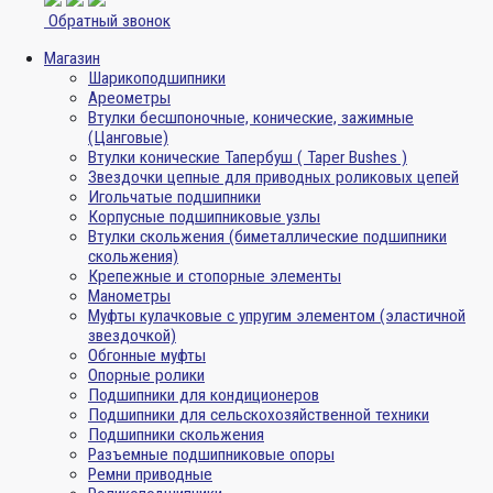
Обратный звонок
Магазин
Шарикоподшипники
Ареометры
Втулки бесшпоночные, конические, зажимные
(Цанговые)
Втулки конические Тапербуш ( Taper Bushes )
Звездочки цепные для приводных роликовых цепей
Игольчатые подшипники
Корпусные подшипниковые узлы
Втулки скольжения (биметаллические подшипники
скольжения)
Крепежные и стопорные элементы
Манометры
Муфты кулачковые с упругим элементом (эластичной
звездочкой)
Обгонные муфты
Опорные ролики
Подшипники для кондиционеров
Подшипники для сельскохозяйственной техники
Подшипники скольжения
Разъемные подшипниковые опоры
Ремни приводные