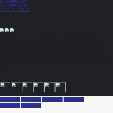
Мы в
WhatsApp
8 812
439-20-39
+7 911
711-11-12
Мы в соц. сетях:
Полный спектр промышленного снабжения. Обращаем ваше внимание на то, что
данный Интернет-сайт носит исключительно информационный характер и ни при
каких условиях не является публичной офертой, определяемой положениями Статьи
437 Гражданского кодекса Российской Федерации. Для получения подробной
информации, стоимости продукции и условий обращайтесь к менеджерам.
Вся информация на сайте – собственность интернет-магазина ksx.su. Публикация
информации с сайта ksx.su без разрешения запрещена. Все права защищены. Вы
принимаете условия политики конфиденциальности и пользовательского соглашения
каждый раз, когда оставляете свои данные в любой форме обратной связи на сайте
ksx.su.