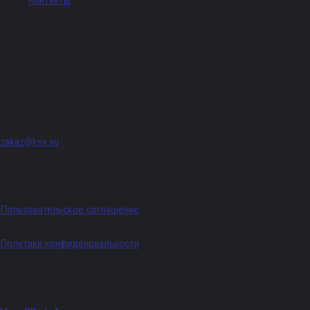
Контакты
Адрес
г. Санкт-Петербург, Придорожная аллея, д. 8, лит. А, ПОМЕЩ. 620
zakaz@ksx.su
График работы: Пн - Пт с 09:00 по 18:00
Пользовательское соглашение
Политики конфиденциальности
Телефоны