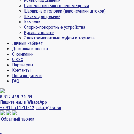
Роликоподшипники
Системы линейного перемещения
Шарнирные головки (наконечники штоков)
Шкивы для ремней
Камлоки
Опорно-поворотные устройства
Рукава и шланги
Электромагнитные муфты и тормоза
Личный кабинет
Доставка и оплата
О компании
О KSX
Партнерам
Контакты
Производители
FAQ
8 812
439-20-39
Пишите нам в
WhatsApp
+7 911
711-11-12
zakaz@ksx.su
Обратный звонок