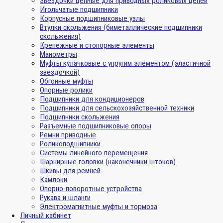
Звездочки цепные для приводных роликовых цепей
Игольчатые подшипники
Корпусные подшипниковые узлы
Втулки скольжения (биметаллические подшипники
скольжения)
Крепежные и стопорные элементы
Манометры
Муфты кулачковые с упругим элементом (эластичной
звездочкой)
Обгонные муфты
Опорные ролики
Подшипники для кондиционеров
Подшипники для сельскохозяйственной техники
Подшипники скольжения
Разъемные подшипниковые опоры
Ремни приводные
Роликоподшипники
Системы линейного перемещения
Шарнирные головки (наконечники штоков)
Шкивы для ремней
Камлоки
Опорно-поворотные устройства
Рукава и шланги
Электромагнитные муфты и тормоза
Личный кабинет