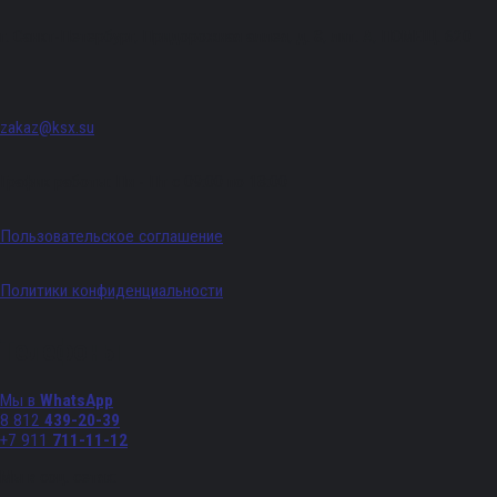
г. Санкт-Петербург, Придорожная аллея, д. 8, лит. А, ПОМЕЩ. 620
zakaz@ksx.su
График работы: Пн - Пт с 09:00 по 18:00
Пользовательское соглашение
Политики конфиденциальности
Телефоны
Мы в
WhatsApp
8 812
439-20-39
+7 911
711-11-12
Мы в соц. сетях: