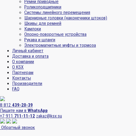
Ремни приводные
Роликоподшипники
Системы линейного перемещения
Шарнирные головки (наконечники штоков)
Шкивы для ремней
Камлоки
Опорно-поворотные устройства
Рукава и шланги
Электромагнитные муфты и тормоза
Личный кабинет
Доставка и оплата
О компании
О KSX
Партнерам
Контакты
Производители
FAQ
8 812
439-20-39
Пишите нам в
WhatsApp
+7 911
711-11-12
zakaz@ksx.su
Обратный звонок