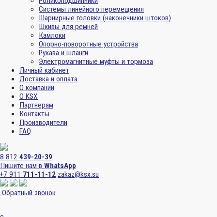
Роликоподшипники
Системы линейного перемещения
Шарнирные головки (наконечники штоков)
Шкивы для ремней
Камлоки
Опорно-поворотные устройства
Рукава и шланги
Электромагнитные муфты и тормоза
Личный кабинет
Доставка и оплата
О компании
О KSX
Партнерам
Контакты
Производители
FAQ
8 812
439-20-39
Пишите нам в
WhatsApp
+7 911
711-11-12
zakaz@ksx.su
Обратный звонок