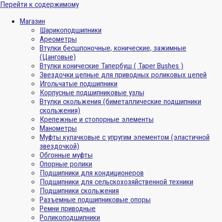
Перейти к содержимому
Магазин
Шарикоподшипники
Ареометры
Втулки бесшпоночные, конические, зажимные
(Цанговые)
Втулки конические Тапербуш ( Taper Bushes )
Звездочки цепные для приводных роликовых цепей
Игольчатые подшипники
Корпусные подшипниковые узлы
Втулки скольжения (биметаллические подшипники
скольжения)
Крепежные и стопорные элементы
Манометры
Муфты кулачковые с упругим элементом (эластичной
звездочкой)
Обгонные муфты
Опорные ролики
Подшипники для кондиционеров
Подшипники для сельскохозяйственной техники
Подшипники скольжения
Разъемные подшипниковые опоры
Ремни приводные
Роликоподшипники