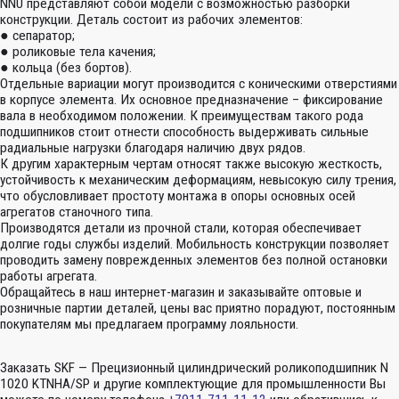
NNU представляют собой модели с возможностью разборки
конструкции. Деталь состоит из рабочих элементов:
● сепаратор;
● роликовые тела качения;
● кольца (без бортов).
Отдельные вариации могут производится с коническими отверстиями
в корпусе элемента. Их основное предназначение – фиксирование
вала в необходимом положении. К преимуществам такого рода
подшипников стоит отнести способность выдерживать сильные
радиальные нагрузки благодаря наличию двух рядов.
К другим характерным чертам относят также высокую жесткость,
устойчивость к механическим деформациям, невысокую силу трения,
что обусловливает простоту монтажа в опоры основных осей
агрегатов станочного типа.
Производятся детали из прочной стали, которая обеспечивает
долгие годы службы изделий. Мобильность конструкции позволяет
проводить замену поврежденных элементов без полной остановки
работы агрегата.
Обращайтесь в наш интернет-магазин и заказывайте оптовые и
розничные партии деталей, цены вас приятно порадуют, постоянным
покупателям мы предлагаем программу лояльности.
Заказать SKF — Прецизионный цилиндрический роликоподшипник N
1020 KTNHA/SP и другие комплектующие для промышленности Вы