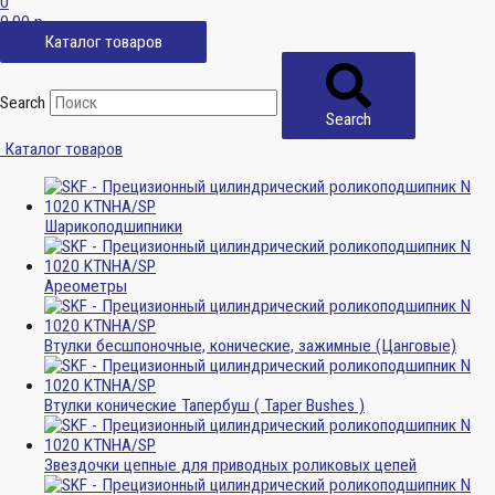
0
0,00
р.
Каталог товаров
Search
Search
Каталог товаров
Шарикоподшипники
Ареометры
Втулки бесшпоночные, конические, зажимные (Цанговые)
Втулки конические Тапербуш ( Taper Bushes )
Звездочки цепные для приводных роликовых цепей