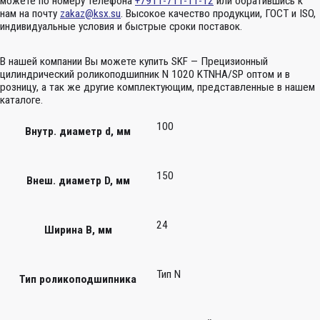
можете по номеру телефона
+7911-711-11-12
или обратившись к
нам на почту
zakaz@ksx.su
. Высокое качество продукции, ГОСТ и ISO,
индивидуальные условия и быстрые сроки поставок.
В нашей компании Вы можете купить SKF — Прецизионный
цилиндрический роликоподшипник N 1020 KTNHA/SP оптом и в
розницу, а так же другие комплектующим, представленные в нашем
каталоге.
100
Внутр. диаметр d, мм
150
Внеш. диаметр D, мм
24
Ширина B, мм
Тип N
Тип роликоподшипника