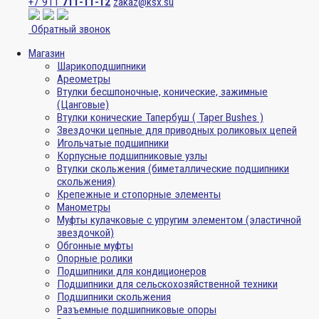
+7 911
711-11-12
zakaz@ksx.su
Обратный звонок
Магазин
Шарикоподшипники
Ареометры
Втулки бесшпоночные, конические, зажимные
(Цанговые)
Втулки конические Тапербуш ( Taper Bushes )
Звездочки цепные для приводных роликовых цепей
Игольчатые подшипники
Корпусные подшипниковые узлы
Втулки скольжения (биметаллические подшипники
скольжения)
Крепежные и стопорные элементы
Манометры
Муфты кулачковые с упругим элементом (эластичной
звездочкой)
Обгонные муфты
Опорные ролики
Подшипники для кондиционеров
Подшипники для сельскохозяйственной техники
Подшипники скольжения
Разъемные подшипниковые опоры