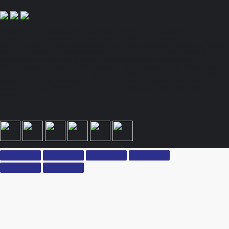
Полный спектр промышленного снабжения. Обращаем ваше внимание на то, что
данный Интернет-сайт носит исключительно информационный характер и ни при
каких условиях не является публичной офертой, определяемой положениями Статьи
437 Гражданского кодекса Российской Федерации. Для получения подробной
информации, стоимости продукции и условий обращайтесь к менеджерам.
Вся информация на сайте – собственность интернет-магазина ksx.su. Публикация
информации с сайта ksx.su без разрешения запрещена. Все права защищены. Вы
принимаете условия политики конфиденциальности и пользовательского соглашения
каждый раз, когда оставляете свои данные в любой форме обратной связи на сайте
ksx.su.