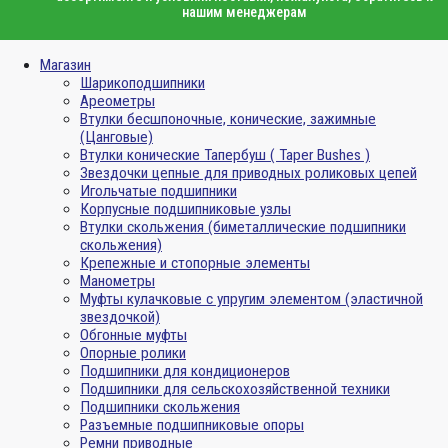
нашим менеджерам
Магазин
Шарикоподшипники
Ареометры
Втулки бесшпоночные, конические, зажимные
(Цанговые)
Втулки конические Тапербуш ( Taper Bushes )
Звездочки цепные для приводных роликовых цепей
Игольчатые подшипники
Корпусные подшипниковые узлы
Втулки скольжения (биметаллические подшипники
скольжения)
Крепежные и стопорные элементы
Манометры
Муфты кулачковые с упругим элементом (эластичной
звездочкой)
Обгонные муфты
Опорные ролики
Подшипники для кондиционеров
Подшипники для сельскохозяйственной техники
Подшипники скольжения
Разъемные подшипниковые опоры
Ремни приводные