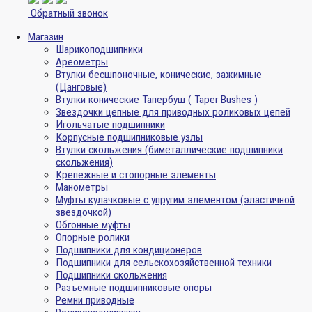
Обратный звонок
Магазин
Шарикоподшипники
Ареометры
Втулки бесшпоночные, конические, зажимные
(Цанговые)
Втулки конические Тапербуш ( Taper Bushes )
Звездочки цепные для приводных роликовых цепей
Игольчатые подшипники
Корпусные подшипниковые узлы
Втулки скольжения (биметаллические подшипники
скольжения)
Крепежные и стопорные элементы
Манометры
Муфты кулачковые с упругим элементом (эластичной
звездочкой)
Обгонные муфты
Опорные ролики
Подшипники для кондиционеров
Подшипники для сельскохозяйственной техники
Подшипники скольжения
Разъемные подшипниковые опоры
Ремни приводные