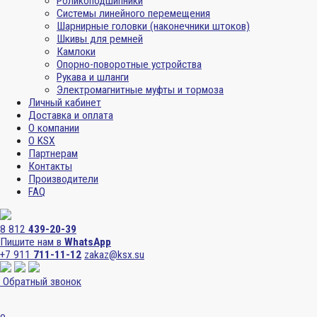
Роликоподшипники
Системы линейного перемещения
Шарнирные головки (наконечники штоков)
Шкивы для ремней
Камлоки
Опорно-поворотные устройства
Рукава и шланги
Электромагнитные муфты и тормоза
Личный кабинет
Доставка и оплата
О компании
О KSX
Партнерам
Контакты
Производители
FAQ
8 812
439-20-39
Пишите нам в
WhatsApp
+7 911
711-11-12
zakaz@ksx.su
Обратный звонок