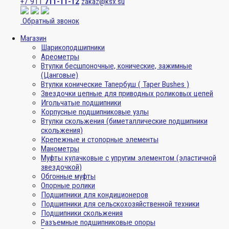
+7 911
711-11-12
zakaz@ksx.su
Обратный звонок
Магазин
Шарикоподшипники
Ареометры
Втулки бесшпоночные, конические, зажимные
(Цанговые)
Втулки конические Тапербуш ( Taper Bushes )
Звездочки цепные для приводных роликовых цепей
Игольчатые подшипники
Корпусные подшипниковые узлы
Втулки скольжения (биметаллические подшипники
скольжения)
Крепежные и стопорные элементы
Манометры
Муфты кулачковые с упругим элементом (эластичной
звездочкой)
Обгонные муфты
Опорные ролики
Подшипники для кондиционеров
Подшипники для сельскохозяйственной техники
Подшипники скольжения
Разъемные подшипниковые опоры