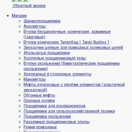
Обратный звонок
Магазин
Шарикоподшипники
Ареометры
Втулки бесшпоночные, конические, зажимные
(Цанговые)
Втулки конические Тапербуш ( Taper Bushes )
Звездочки цепные для приводных роликовых цепей
Игольчатые подшипники
Корпусные подшипниковые узлы
Втулки скольжения (биметаллические подшипники
скольжения)
Крепежные и стопорные элементы
Манометры
Муфты кулачковые с упругим элементом (эластичной
звездочкой)
Обгонные муфты
Опорные ролики
Подшипники для кондиционеров
Подшипники для сельскохозяйственной техники
Подшипники скольжения
Разъемные подшипниковые опоры
Ремни приводные