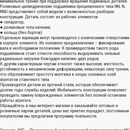
минимальное трение при поддержке вращения подвижных деталей.
Роликовые цилиндрические подшипники прецизионного типа NN, N,
NNU представляют собой модели с возможностью разборки
конструкции. Деталь состоит из рабочих элементов:
● сепаратор;
● роликовые тела качения;
● кольца (без бортов).
Отдельные вариации могут производится с коническими отверстиями
в корпусе элемента. Их основное предназначение – фиксирование
вала в необходимом положении. К преимуществам такого рода
подшипников стоит отнести способность выдерживать сильные
радиальные нагрузки благодаря наличию двух рядов.
К другим характерным чертам относят также высокую жесткость,
устойчивость к механическим деформациям, невысокую силу трения,
что обусловливает простоту монтажа в опоры основных осей
агрегатов станочного типа.
Производятся детали из прочной стали, которая обеспечивает
долгие годы службы изделий. Мобильность конструкции позволяет
проводить замену поврежденных элементов без полной остановки
работы агрегата.
Обращайтесь в наш интернет-магазин и заказывайте оптовые и
розничные партии деталей, цены вас приятно порадуют, постоянным
покупателям мы предлагаем программу лояльности.