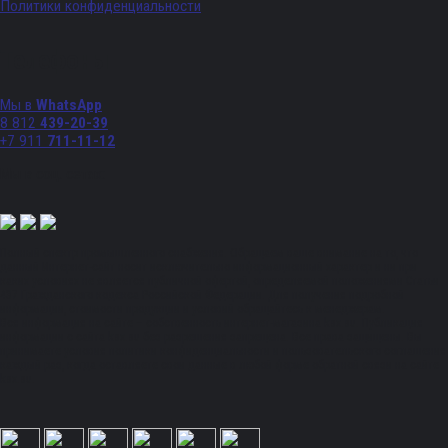
Политики конфиденциальности
Телефоны
Мы в
WhatsApp
8 812
439-20-39
+7 911
711-11-12
Мы в соц. сетях:
Полный спектр промышленного снабжения. Обращаем ваше внимание на то, что
данный Интернет-сайт носит исключительно информационный характер и ни при
каких условиях не является публичной офертой, определяемой положениями Статьи
437 Гражданского кодекса Российской Федерации. Для получения подробной
информации, стоимости продукции и условий обращайтесь к менеджерам.
Вся информация на сайте – собственность интернет-магазина ksx.su. Публикация
информации с сайта ksx.su без разрешения запрещена. Все права защищены. Вы
принимаете условия политики конфиденциальности и пользовательского соглашения
каждый раз, когда оставляете свои данные в любой форме обратной связи на сайте
ksx.su.