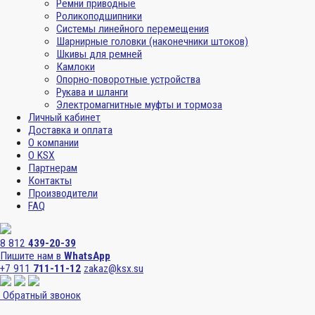
Ремни приводные
Роликоподшипники
Системы линейного перемещения
Шарнирные головки (наконечники штоков)
Шкивы для ремней
Камлоки
Опорно-поворотные устройства
Рукава и шланги
Электромагнитные муфты и тормоза
Личный кабинет
Доставка и оплата
О компании
О KSX
Партнерам
Контакты
Производители
FAQ
8 812
439-20-39
Пишите нам в
WhatsApp
+7 911
711-11-12
zakaz@ksx.su
Обратный звонок