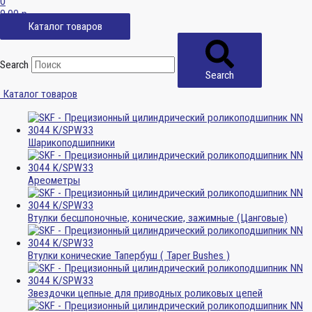
0
0,00
р.
Каталог товаров
Search
Search
Каталог товаров
Шарикоподшипники
Ареометры
Втулки бесшпоночные, конические, зажимные (Цанговые)
Втулки конические Тапербуш ( Taper Bushes )
Звездочки цепные для приводных роликовых цепей