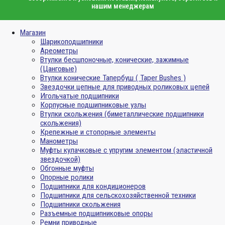
нашим менеджерам
Магазин
Шарикоподшипники
Ареометры
Втулки бесшпоночные, конические, зажимные
(Цанговые)
Втулки конические Тапербуш ( Taper Bushes )
Звездочки цепные для приводных роликовых цепей
Игольчатые подшипники
Корпусные подшипниковые узлы
Втулки скольжения (биметаллические подшипники
скольжения)
Крепежные и стопорные элементы
Манометры
Муфты кулачковые с упругим элементом (эластичной
звездочкой)
Обгонные муфты
Опорные ролики
Подшипники для кондиционеров
Подшипники для сельскохозяйственной техники
Подшипники скольжения
Разъемные подшипниковые опоры
Ремни приводные