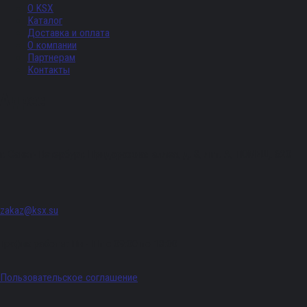
О KSX
Каталог
Доставка и оплата
О компании
Партнерам
Контакты
Адрес
г. Санкт-Петербург, Придорожная аллея, д. 8, лит. А, ПОМЕЩ. 620
zakaz@ksx.su
График работы: Пн - Пт с 09:00 по 18:00
Пользовательское соглашение