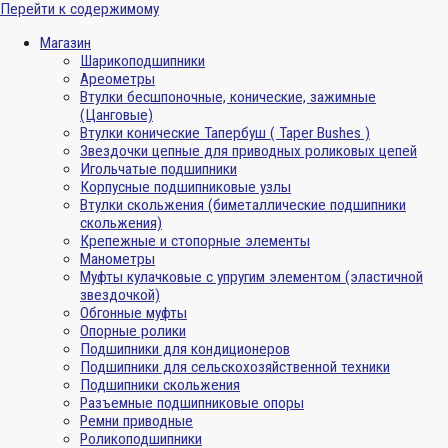
Перейти к содержимому
Магазин
Шарикоподшипники
Ареометры
Втулки бесшпоночные, конические, зажимные
(Цанговые)
Втулки конические Тапербуш ( Taper Bushes )
Звездочки цепные для приводных роликовых цепей
Игольчатые подшипники
Корпусные подшипниковые узлы
Втулки скольжения (биметаллические подшипники
скольжения)
Крепежные и стопорные элементы
Манометры
Муфты кулачковые с упругим элементом (эластичной
звездочкой)
Обгонные муфты
Опорные ролики
Подшипники для кондиционеров
Подшипники для сельскохозяйственной техники
Подшипники скольжения
Разъемные подшипниковые опоры
Ремни приводные
Роликоподшипники