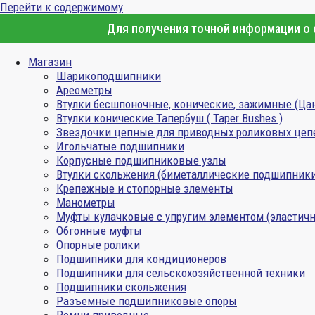
Перейти к содержимому
Для получения точной информации о с
Магазин
Шарикоподшипники
Ареометры
Втулки бесшпоночные, конические, зажимные (Ца
Втулки конические Тапербуш ( Taper Bushes )
Звездочки цепные для приводных роликовых цеп
Игольчатые подшипники
Корпусные подшипниковые узлы
Втулки скольжения (биметаллические подшипник
Крепежные и стопорные элементы
Манометры
Муфты кулачковые с упругим элементом (эластичн
Обгонные муфты
Опорные ролики
Подшипники для кондиционеров
Подшипники для сельскохозяйственной техники
Подшипники скольжения
Разъемные подшипниковые опоры