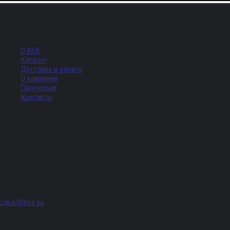
Меню
О KSX
Каталог
Доставка и оплата
О компании
Партнерам
Контакты
Адрес
г. Санкт-Петербург, Придорожная аллея, д. 8, лит. А, ПОМЕЩ. 620
zakaz@ksx.su
График работы: Пн - Пт с 09:00 по 18:00