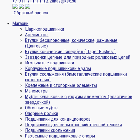
+7 911
711-11-12
zakaz@ksx.su
Обратный звонок
Магазин
Шарикоподшипники
Ареометры
Втулки бесшпоночные, конические, зажимные
(Цанговые)
Втулки конические Тапербуш ( Taper Bushes )
Звездочки цепные для приводных роликовых цепей
Игольчатые подшипники
Корпусные подшипниковые узлы
Втулки скольжения (биметаллические подшипники
скольжения)
Крепежные и стопорные элементы
Манометры
Муфты кулачковые с упругим элементом (эластичной
звездочкой)
Обгонные муфты
Опорные ролики
Подшипники для кондиционеров
Подшипники для сельскохозяйственной техники
Подшипники скольжения
Разъемные подшипниковые опоры