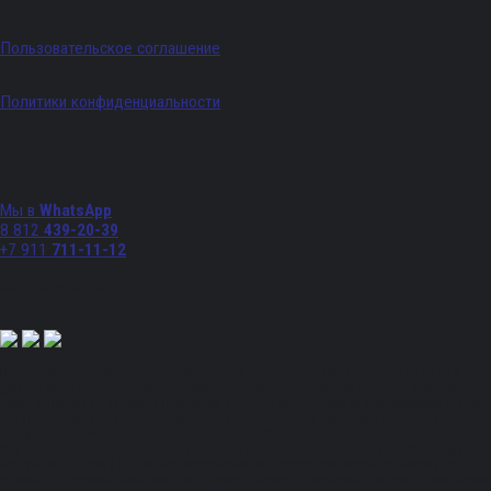
Пользовательское соглашение
Политики конфиденциальности
Телефоны
Мы в
WhatsApp
8 812
439-20-39
+7 911
711-11-12
Мы в соц. сетях:
Полный спектр промышленного снабжения. Обращаем ваше внимание на то, что
данный Интернет-сайт носит исключительно информационный характер и ни при
каких условиях не является публичной офертой, определяемой положениями Статьи
437 Гражданского кодекса Российской Федерации. Для получения подробной
информации, стоимости продукции и условий обращайтесь к менеджерам.
Вся информация на сайте – собственность интернет-магазина ksx.su. Публикация
информации с сайта ksx.su без разрешения запрещена. Все права защищены. Вы
принимаете условия политики конфиденциальности и пользовательского соглашения