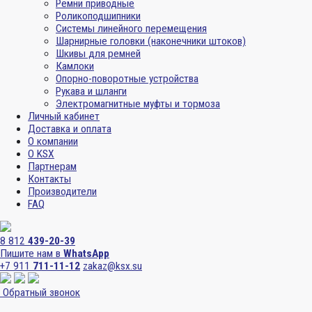
Ремни приводные
Роликоподшипники
Системы линейного перемещения
Шарнирные головки (наконечники штоков)
Шкивы для ремней
Камлоки
Опорно-поворотные устройства
Рукава и шланги
Электромагнитные муфты и тормоза
Личный кабинет
Доставка и оплата
О компании
О KSX
Партнерам
Контакты
Производители
FAQ
8 812
439-20-39
Пишите нам в
WhatsApp
+7 911
711-11-12
zakaz@ksx.su
Обратный звонок