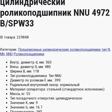
цилиндрический
роликоподшипник NNU 4972
B/SPW33
ID товара: 229848
Категории:
Прецизионные цилиндрические роликоподшипники тип N,
NN, NNU
Роликоподшипники
Внутр. диаметр d, мм:
360
Внеш. диаметр D, мм:
480
Ширина B, мм:
118
Тип роликоподшипника:
Тип NNU
Диаметр по роликам F, мм.:
399
Радиальный внутренний зазор:
нормальный
Материал сепаратора:
стальной (стандартное исполнение)
Масса, кг:
55
Тип посадочного отверстия:
цилиндрическое
Значение K, мм:
9
Значение b, мм:
16.7
Производитель:
SKF