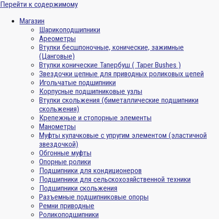
Перейти к содержимому
Магазин
Шарикоподшипники
Ареометры
Втулки бесшпоночные, конические, зажимные
(Цанговые)
Втулки конические Тапербуш ( Taper Bushes )
Звездочки цепные для приводных роликовых цепей
Игольчатые подшипники
Корпусные подшипниковые узлы
Втулки скольжения (биметаллические подшипники
скольжения)
Крепежные и стопорные элементы
Манометры
Муфты кулачковые с упругим элементом (эластичной
звездочкой)
Обгонные муфты
Опорные ролики
Подшипники для кондиционеров
Подшипники для сельскохозяйственной техники
Подшипники скольжения
Разъемные подшипниковые опоры
Ремни приводные
Роликоподшипники