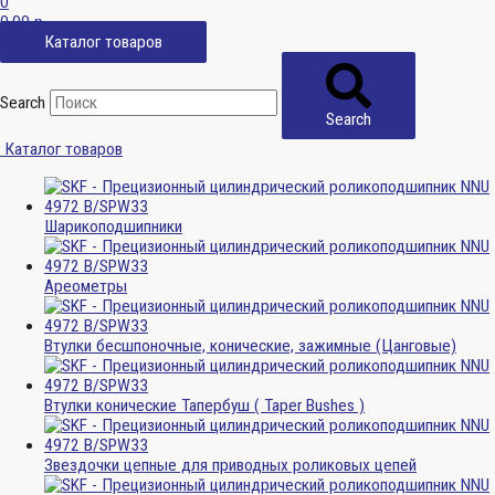
0
0,00
р.
Каталог товаров
Search
Search
Каталог товаров
Шарикоподшипники
Ареометры
Втулки бесшпоночные, конические, зажимные (Цанговые)
Втулки конические Тапербуш ( Taper Bushes )
Звездочки цепные для приводных роликовых цепей