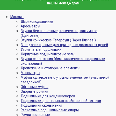
нашим менеджерам
Магазин
Шарикоподшипники
Ареометры
Втулки бесшпоночные, конические, зажимные
(Цанговые)
Втулки конические Тапербуш ( Taper Bushes )
Звездочки цепные для приводных роликовых цепей
Игольчатые подшипники
Корпусные подшипниковые узлы
Втулки скольжения (биметаллические подшипники
скольжения)
Крепежные и стопорные элементы
Манометры
Муфты кулачковые с упругим элементом (эластичной
звездочкой)
Обгонные муфты
Опорные ролики
Подшипники для кондиционеров
Подшипники для сельскохозяйственной техники
Подшипники скольжения
Разъемные подшипниковые опоры
Ремни приводные