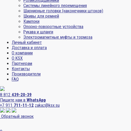
Роликоподшипники
Системы линейного перемещения
Шарнирные головки (наконечники штоков)
Шкивы для ремней
Камлоки
Опорно-поворотные устройства
Рукава и шланги
Электромагнитные муфты и тормоза
Личный кабинет
Доставка и оплата
О компании
О KSX
Партнерам
Контакты
Производители
FAQ
8 812
439-20-39
Пишите нам в
WhatsApp
+7 911
711-11-12
zakaz@ksx.su
Обратный звонок