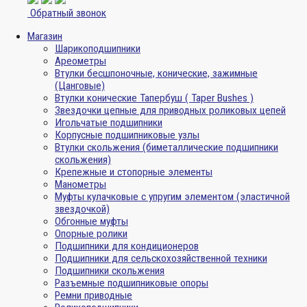
Обратный звонок
Магазин
Шарикоподшипники
Ареометры
Втулки бесшпоночные, конические, зажимные
(Цанговые)
Втулки конические Тапербуш ( Taper Bushes )
Звездочки цепные для приводных роликовых цепей
Игольчатые подшипники
Корпусные подшипниковые узлы
Втулки скольжения (биметаллические подшипники
скольжения)
Крепежные и стопорные элементы
Манометры
Муфты кулачковые с упругим элементом (эластичной
звездочкой)
Обгонные муфты
Опорные ролики
Подшипники для кондиционеров
Подшипники для сельскохозяйственной техники
Подшипники скольжения
Разъемные подшипниковые опоры
Ремни приводные