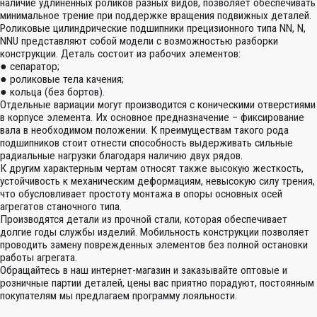
наличие удлиненных роликов разных видов, позволяет обеспечивать
минимальное трение при поддержке вращения подвижных деталей.
Роликовые цилиндрические подшипники прецизионного типа NN, N,
NNU представляют собой модели с возможностью разборки
конструкции. Деталь состоит из рабочих элементов:
● сепаратор;
● роликовые тела качения;
● кольца (без бортов).
Отдельные вариации могут производится с коническими отверстиями
в корпусе элемента. Их основное предназначение – фиксирование
вала в необходимом положении. К преимуществам такого рода
подшипников стоит отнести способность выдерживать сильные
радиальные нагрузки благодаря наличию двух рядов.
К другим характерным чертам относят также высокую жесткость,
устойчивость к механическим деформациям, невысокую силу трения,
что обусловливает простоту монтажа в опоры основных осей
агрегатов станочного типа.
Производятся детали из прочной стали, которая обеспечивает
долгие годы службы изделий. Мобильность конструкции позволяет
проводить замену поврежденных элементов без полной остановки
работы агрегата.
Обращайтесь в наш интернет-магазин и заказывайте оптовые и
розничные партии деталей, цены вас приятно порадуют, постоянным
покупателям мы предлагаем программу лояльности.