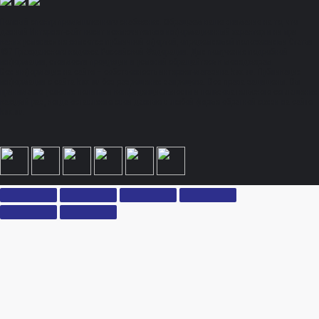
Полный спектр промышленного снабжения. Обращаем ваше внимание на то, что
данный Интернет-сайт носит исключительно информационный характер и ни при
каких условиях не является публичной офертой, определяемой положениями Статьи
437 Гражданского кодекса Российской Федерации. Для получения подробной
информации, стоимости продукции и условий обращайтесь к менеджерам.
Вся информация на сайте – собственность интернет-магазина ksx.su. Публикация
информации с сайта ksx.su без разрешения запрещена. Все права защищены. Вы
принимаете условия политики конфиденциальности и пользовательского соглашения
каждый раз, когда оставляете свои данные в любой форме обратной связи на сайте
ksx.su.