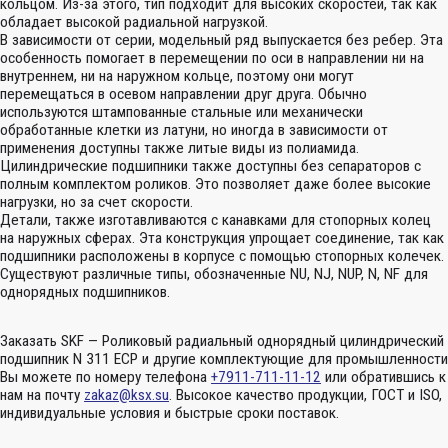
кольцом. Из-за этого, тип подходит для высоких скоростей, так как
обладает высокой радиальной нагрузкой.
В зависимости от серии, модельный ряд выпускается без ребер. Эта
особенность помогает в перемещении по оси в направлении ни на
внутреннем, ни на наружном кольце, поэтому они могут
перемещаться в осевом направлении друг друга. Обычно
используются штампованные стальные или механически
обработанные клетки из латуни, но иногда в зависимости от
применения доступны также литые виды из полиамида.
Цилиндрические подшипники также доступны без сепараторов с
полным комплектом роликов. Это позволяет даже более высокие
нагрузки, но за счет скорости.
Детали, также изготавливаются с канавками для стопорных колец
на наружных сферах. Эта конструкция упрощает соединение, так как
подшипники расположены в корпусе с помощью стопорных колечек.
Существуют различные типы, обозначенные NU, NJ, NUP, N, NF для
однорядных подшипников.
Заказать SKF — Роликовый радиальный однорядный цилиндрический
подшипник N 311 ECP и другие комплектующие для промышленности
Вы можете по номеру телефона
+7911-711-11-12
или обратившись к
нам на почту
zakaz@ksx.su
. Высокое качество продукции, ГОСТ и ISO,
индивидуальные условия и быстрые сроки поставок.