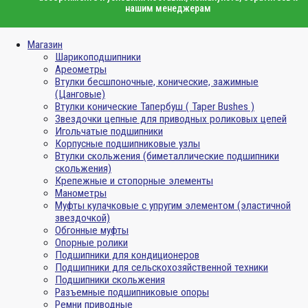
нашим менеджерам
Магазин
Шарикоподшипники
Ареометры
Втулки бесшпоночные, конические, зажимные
(Цанговые)
Втулки конические Тапербуш ( Taper Bushes )
Звездочки цепные для приводных роликовых цепей
Игольчатые подшипники
Корпусные подшипниковые узлы
Втулки скольжения (биметаллические подшипники
скольжения)
Крепежные и стопорные элементы
Манометры
Муфты кулачковые с упругим элементом (эластичной
звездочкой)
Обгонные муфты
Опорные ролики
Подшипники для кондиционеров
Подшипники для сельскохозяйственной техники
Подшипники скольжения
Разъемные подшипниковые опоры
Ремни приводные