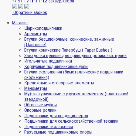
+7 911
711-11-12
zakaz@ksx.su
Обратный звонок
Магазин
Шарикоподшипники
Ареометры
Втулки бесшпоночные, конические, зажимные
(Цанговые)
Втулки конические Тапербуш ( Taper Bushes )
Звездочки цепные для приводных роликовых цепей
Игольчатые подшипники
Корпусные подшипниковые узлы
Втулки скольжения (биметаллические подшипники
скольжения)
Крепежные и стопорные элементы
Манометры
Муфты кулачковые с упругим элементом (эластичной
звездочкой)
Обгонные муфты
Опорные ролики
Подшипники для кондиционеров
Подшипники для сельскохозяйственной техники
Подшипники скольжения
Разъемные подшипниковые опоры