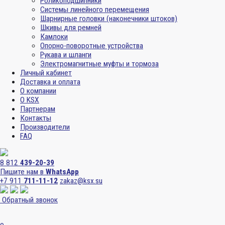
Роликоподшипники
Системы линейного перемещения
Шарнирные головки (наконечники штоков)
Шкивы для ремней
Камлоки
Опорно-поворотные устройства
Рукава и шланги
Электромагнитные муфты и тормоза
Личный кабинет
Доставка и оплата
О компании
О KSX
Партнерам
Контакты
Производители
FAQ
8 812
439-20-39
Пишите нам в
WhatsApp
+7 911
711-11-12
zakaz@ksx.su
Обратный звонок