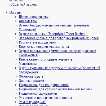
Обратный звонок
Магазин
Шарикоподшипники
Ареометры
Втулки бесшпоночные, конические, зажимные
(Цанговые)
Втулки конические Тапербуш ( Taper Bushes )
Звездочки цепные для приводных роликовых цепей
Игольчатые подшипники
Корпусные подшипниковые узлы
Втулки скольжения (биметаллические подшипники
скольжения)
Крепежные и стопорные элементы
Манометры
Муфты кулачковые с упругим элементом (эластичной
звездочкой)
Обгонные муфты
Опорные ролики
Подшипники для кондиционеров
Подшипники для сельскохозяйственной техники
Подшипники скольжения
Разъемные подшипниковые опоры
Ремни приводные