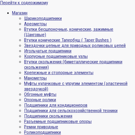
Перейти к содержимому
Магазин
Шарикоподшипники
Ареометры
Втулки бесшпоночные, конические, зажимные
(Цанговые)
Втулки конические Тапербуш ( Taper Bushes )
Звездочки цепные для приводных роликовых цепей
Игольчатые подшипники
Корпусные подшипниковые узлы
Втулки скольжения (биметаллические подшипники
скольжения)
Крепежные и стопорные элементы
Манометры
Муфты кулачковые с упругим элементом (эластичной
звездочкой)
Обгонные муфты
Опорные ролики
Подшипники для кондиционеров
Подшипники для сельскохозяйственной техники
Подшипники скольжения
Разъемные подшипниковые опоры
Ремни приводные
Роликоподшипники