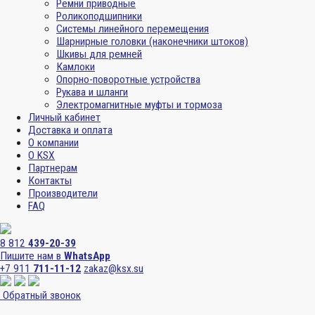
Ремни приводные
Роликоподшипники
Системы линейного перемещения
Шарнирные головки (наконечники штоков)
Шкивы для ремней
Камлоки
Опорно-поворотные устройства
Рукава и шланги
Электромагнитные муфты и тормоза
Личный кабинет
Доставка и оплата
О компании
О KSX
Партнерам
Контакты
Производители
FAQ
8 812
439-20-39
Пишите нам в
WhatsApp
+7 911
711-11-12
zakaz@ksx.su
Обратный звонок