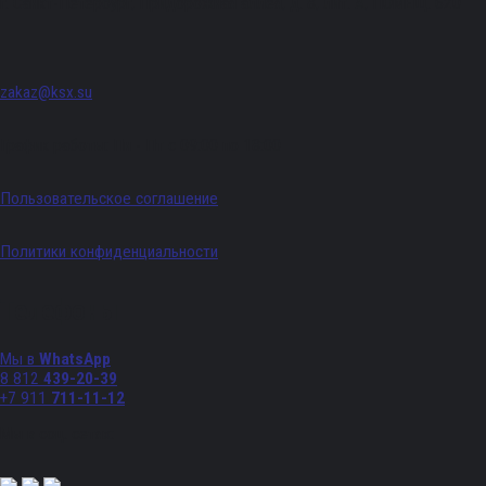
г. Санкт-Петербург, Придорожная аллея, д. 8, лит. А, ПОМЕЩ. 620
zakaz@ksx.su
График работы: Пн - Пт с 09:00 по 18:00
Пользовательское соглашение
Политики конфиденциальности
Телефоны
Мы в
WhatsApp
8 812
439-20-39
+7 911
711-11-12
Мы в соц. сетях: