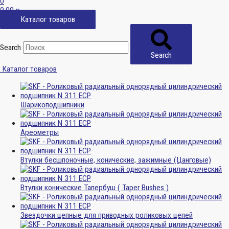
0
0,00
р.
Каталог товаров
Search
Search
Каталог товаров
Шарикоподшипники
Ареометры
Втулки бесшпоночные, конические, зажимные (Цанговые)
Втулки конические Тапербуш ( Taper Bushes )
Звездочки цепные для приводных роликовых цепей