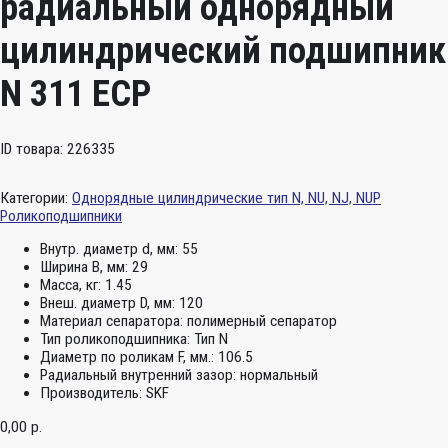
радиальный однорядный
цилиндрический подшипник
N 311 ECP
ID товара: 226335
Категории:
Однорядные цилиндрические тип N, NU, NJ, NUP
Роликоподшипники
Внутр. диаметр d, мм:
55
Ширина B, мм:
29
Масса, кг:
1.45
Внеш. диаметр D, мм:
120
Материал сепаратора:
полимерный сепаратор
Тип роликоподшипника:
Тип N
Диаметр по роликам F, мм.:
106.5
Радиальный внутренний зазор:
нормальный
Производитель:
SKF
0,00
р.