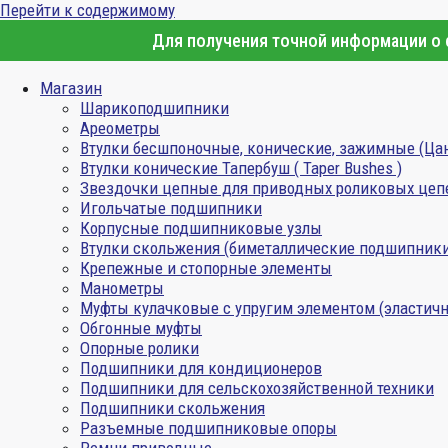
Перейти к содержимому
Для получения точной информации о с
Магазин
Шарикоподшипники
Ареометры
Втулки бесшпоночные, конические, зажимные (Ца
Втулки конические Тапербуш ( Taper Bushes )
Звездочки цепные для приводных роликовых цеп
Игольчатые подшипники
Корпусные подшипниковые узлы
Втулки скольжения (биметаллические подшипник
Крепежные и стопорные элементы
Манометры
Муфты кулачковые с упругим элементом (эластичн
Обгонные муфты
Опорные ролики
Подшипники для кондиционеров
Подшипники для сельскохозяйственной техники
Подшипники скольжения
Разъемные подшипниковые опоры