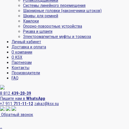
Роликоподшипники
Системы линейного перемещения
Шарнирные головки (наконечники штоков)
Шкивы для ремней
Камлоки
Опорно-поворотные устройства
Рукава и шланги
Электромагнитные муфты и тормоза
Личный кабинет
Доставка и оплата
О компании
О KSX
Партнерам
Контакты
Производители
FAQ
8 812
439-20-39
Пишите нам в
WhatsApp
+7 911
711-11-12
zakaz@ksx.su
Обратный звонок