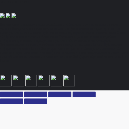
Мы в соц. сетях:
Полный спектр промышленного снабжения. Обращаем ваше внимание на то, что
данный Интернет-сайт носит исключительно информационный характер и ни при
каких условиях не является публичной офертой, определяемой положениями Статьи
437 Гражданского кодекса Российской Федерации. Для получения подробной
информации, стоимости продукции и условий обращайтесь к менеджерам.
Вся информация на сайте – собственность интернет-магазина ksx.su. Публикация
информации с сайта ksx.su без разрешения запрещена. Все права защищены. Вы
принимаете условия политики конфиденциальности и пользовательского соглашения
каждый раз, когда оставляете свои данные в любой форме обратной связи на сайте
ksx.su.