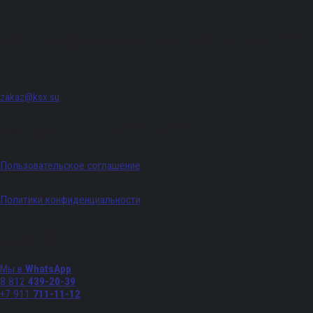
г. Санкт-Петербург, Придорожная аллея, д. 8, лит. А, ПОМЕЩ. 620
zakaz@ksx.su
График работы: Пн - Пт с 09:00 по 18:00
Пользовательское соглашение
Политики конфиденциальности
Телефоны
Мы в
WhatsApp
8 812
439-20-39
+7 911
711-11-12