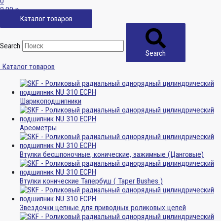
0
0,00
р.
Каталог товаров
Search
Search
Каталог товаров
Шарикоподшипники
Ареометры
Втулки бесшпоночные, конические, зажимные (Цанговые)
Втулки конические Тапербуш ( Taper Bushes )
Звездочки цепные для приводных роликовых цепей