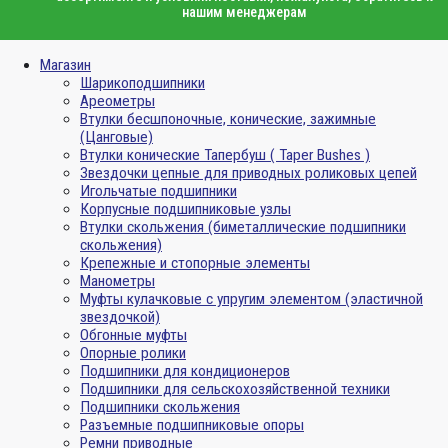
нашим менеджерам
Магазин
Шарикоподшипники
Ареометры
Втулки бесшпоночные, конические, зажимные
(Цанговые)
Втулки конические Тапербуш ( Taper Bushes )
Звездочки цепные для приводных роликовых цепей
Игольчатые подшипники
Корпусные подшипниковые узлы
Втулки скольжения (биметаллические подшипники
скольжения)
Крепежные и стопорные элементы
Манометры
Муфты кулачковые с упругим элементом (эластичной
звездочкой)
Обгонные муфты
Опорные ролики
Подшипники для кондиционеров
Подшипники для сельскохозяйственной техники
Подшипники скольжения
Разъемные подшипниковые опоры
Ремни приводные