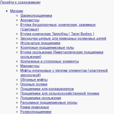
Перейти к содержимому
Магазин
Шарикоподшипники
Ареометры
Втулки бесшпоночные, конические, зажимные
(Цанговые)
Втулки конические Тапербуш ( Taper Bushes )
Звездочки цепные для приводных роликовых цепей
Игольчатые подшипники
Корпусные подшипниковые узлы
Втулки скольжения (биметаллические подшипники
скольжения)
Крепежные и стопорные элементы
Манометры
Муфты кулачковые с упругим элементом (эластичной
звездочкой)
Обгонные муфты
Опорные ролики
Подшипники для кондиционеров
Подшипники для сельскохозяйственной техники
Подшипники скольжения
Разъемные подшипниковые опоры
Ремни приводные
Роликоподшипники