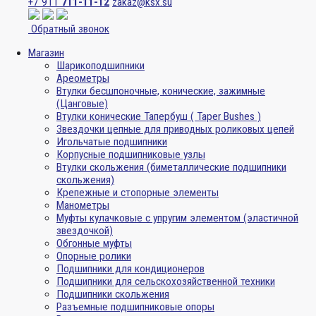
+7 911
711-11-12
zakaz@ksx.su
Обратный звонок
Магазин
Шарикоподшипники
Ареометры
Втулки бесшпоночные, конические, зажимные
(Цанговые)
Втулки конические Тапербуш ( Taper Bushes )
Звездочки цепные для приводных роликовых цепей
Игольчатые подшипники
Корпусные подшипниковые узлы
Втулки скольжения (биметаллические подшипники
скольжения)
Крепежные и стопорные элементы
Манометры
Муфты кулачковые с упругим элементом (эластичной
звездочкой)
Обгонные муфты
Опорные ролики
Подшипники для кондиционеров
Подшипники для сельскохозяйственной техники
Подшипники скольжения
Разъемные подшипниковые опоры