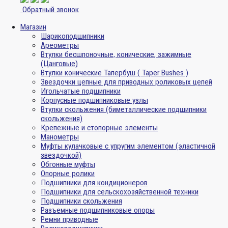
Обратный звонок
Магазин
Шарикоподшипники
Ареометры
Втулки бесшпоночные, конические, зажимные
(Цанговые)
Втулки конические Тапербуш ( Taper Bushes )
Звездочки цепные для приводных роликовых цепей
Игольчатые подшипники
Корпусные подшипниковые узлы
Втулки скольжения (биметаллические подшипники
скольжения)
Крепежные и стопорные элементы
Манометры
Муфты кулачковые с упругим элементом (эластичной
звездочкой)
Обгонные муфты
Опорные ролики
Подшипники для кондиционеров
Подшипники для сельскохозяйственной техники
Подшипники скольжения
Разъемные подшипниковые опоры
Ремни приводные