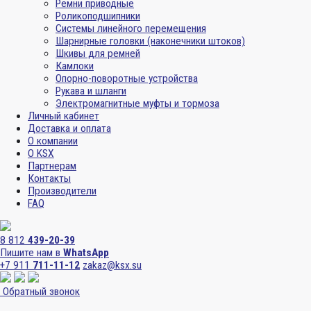
Ремни приводные
Роликоподшипники
Системы линейного перемещения
Шарнирные головки (наконечники штоков)
Шкивы для ремней
Камлоки
Опорно-поворотные устройства
Рукава и шланги
Электромагнитные муфты и тормоза
Личный кабинет
Доставка и оплата
О компании
О KSX
Партнерам
Контакты
Производители
FAQ
8 812
439-20-39
Пишите нам в
WhatsApp
+7 911
711-11-12
zakaz@ksx.su
Обратный звонок