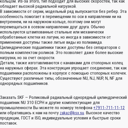
кольцом. Из-за этого, тип подходит для высоких скоростей, так как
обладает высокой радиальной нагрузкой.
В зависимости от серии, модельный ряд выпускается без ребер. Эта
особенность помогает в перемещении по оси в направлении ни на
внутреннем, ни на наружном кольце, поэтому они могут
перемещаться в осевом направлении друг друга. Обычно
используются штампованные стальные или механически
обработанные клетки из латуни, но иногда в зависимости от
применения доступны также литые виды из полиамида.
Цилиндрические подшипники также доступны без сепараторов с
полным комплектом роликов. Это позволяет даже более высокие
нагрузки, но за счет скорости.
Детали, также изготавливаются с канавками для стопорных колец
на наружных сферах. Эта конструкция упрощает соединение, так как
подшипники расположены в корпусе с помощью стопорных колечек.
Существуют различные типы, обозначенные NU, NJ, NUP, N, NF для
однорядных подшипников.
Заказать SKF — Роликовый радиальный однорядный цилиндрический
подшипник NU 310 ECPH и другие комплектующие для
промышленности Вы можете по номеру телефона
+7911-711-11-12
или обратившись к нам на почту
zakaz@ksx.su
. Высокое качество
продукции, ГОСТ и ISO, индивидуальные условия и быстрые сроки
поставок.