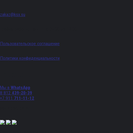
zakaz@ksx.su
График работы: Пн - Пт с 09:00 по 18:00
Пользовательское соглашение
Политики конфиденциальности
Телефоны
Мы в
WhatsApp
8 812
439-20-39
+7 911
711-11-12
Мы в соц. сетях:
Полный спектр промышленного снабжения. Обращаем ваше внимание на то, что