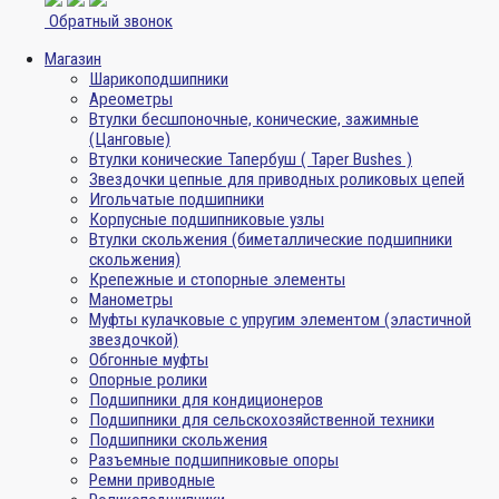
Обратный звонок
Магазин
Шарикоподшипники
Ареометры
Втулки бесшпоночные, конические, зажимные
(Цанговые)
Втулки конические Тапербуш ( Taper Bushes )
Звездочки цепные для приводных роликовых цепей
Игольчатые подшипники
Корпусные подшипниковые узлы
Втулки скольжения (биметаллические подшипники
скольжения)
Крепежные и стопорные элементы
Манометры
Муфты кулачковые с упругим элементом (эластичной
звездочкой)
Обгонные муфты
Опорные ролики
Подшипники для кондиционеров
Подшипники для сельскохозяйственной техники
Подшипники скольжения
Разъемные подшипниковые опоры
Ремни приводные