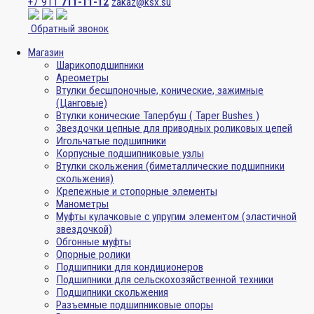
+7 911
711-11-12
zakaz@ksx.su
Обратный звонок
Магазин
Шарикоподшипники
Ареометры
Втулки бесшпоночные, конические, зажимные
(Цанговые)
Втулки конические Тапербуш ( Taper Bushes )
Звездочки цепные для приводных роликовых цепей
Игольчатые подшипники
Корпусные подшипниковые узлы
Втулки скольжения (биметаллические подшипники
скольжения)
Крепежные и стопорные элементы
Манометры
Муфты кулачковые с упругим элементом (эластичной
звездочкой)
Обгонные муфты
Опорные ролики
Подшипники для кондиционеров
Подшипники для сельскохозяйственной техники
Подшипники скольжения
Разъемные подшипниковые опоры