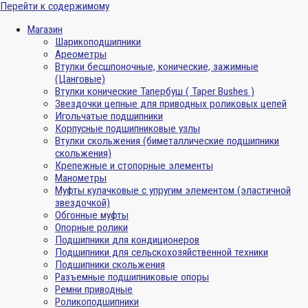
Перейти к содержимому
Магазин
Шарикоподшипники
Ареометры
Втулки бесшпоночные, конические, зажимные
(Цанговые)
Втулки конические Тапербуш ( Taper Bushes )
Звездочки цепные для приводных роликовых цепей
Игольчатые подшипники
Корпусные подшипниковые узлы
Втулки скольжения (биметаллические подшипники
скольжения)
Крепежные и стопорные элементы
Манометры
Муфты кулачковые с упругим элементом (эластичной
звездочкой)
Обгонные муфты
Опорные ролики
Подшипники для кондиционеров
Подшипники для сельскохозяйственной техники
Подшипники скольжения
Разъемные подшипниковые опоры
Ремни приводные
Роликоподшипники