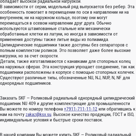
обладает высокой радиальной нагрузкой.
В зависимости от серии, модельный ряд выпускается без ребер. Эта
особенность помогает в перемещении по оси в направлении ни на
внутреннем, ни на наружном кольце, поэтому они могут
перемещаться в осевом направлении друг друга. Обычно
используются штампованные стальные или механически
обработанные клетки из латуни, но иногда в зависимости от
применения доступны также литые виды из полиамида.
Цилиндрические подшипники также доступны без сепараторов с
полным комплектом роликов. Это позволяет даже более высокие
нагрузки, но за счет скорости.
Детали, также изготавливаются с канавками для стопорных колец
на наружных сферах. Эта конструкция упрощает соединение, так как
подшипники расположены в корпусе с помощью стопорных колечек.
Существуют различные типы, обозначенные NU, NJ, NUP, N, NF для
однорядных подшипников.
Заказать SKF — Роликовый радиальный однорядный цилиндрический
подшипник NU 409 и другие комплектующие для промышленности
Вы можете по номеру телефона
+7911-711-11-12
или обратившись к
нам на почту
zakaz@ksx.su
. Высокое качество продукции, ГОСТ и ISO,
индивидуальные условия и быстрые сроки поставок.
В нашей компании Вы можете купить SKF — Роликовый радиальный