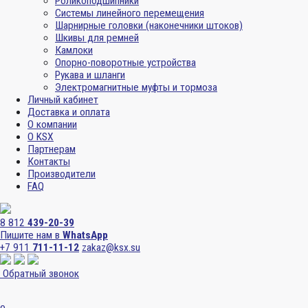
Роликоподшипники
Системы линейного перемещения
Шарнирные головки (наконечники штоков)
Шкивы для ремней
Камлоки
Опорно-поворотные устройства
Рукава и шланги
Электромагнитные муфты и тормоза
Личный кабинет
Доставка и оплата
О компании
О KSX
Партнерам
Контакты
Производители
FAQ
8 812
439-20-39
Пишите нам в
WhatsApp
+7 911
711-11-12
zakaz@ksx.su
Обратный звонок