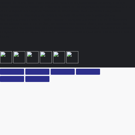
данный Интернет-сайт носит исключительно информационный характер и ни при
каких условиях не является публичной офертой, определяемой положениями Статьи
437 Гражданского кодекса Российской Федерации. Для получения подробной
информации, стоимости продукции и условий обращайтесь к менеджерам.
Вся информация на сайте – собственность интернет-магазина ksx.su. Публикация
информации с сайта ksx.su без разрешения запрещена. Все права защищены. Вы
принимаете условия политики конфиденциальности и пользовательского соглашения
каждый раз, когда оставляете свои данные в любой форме обратной связи на сайте
ksx.su.