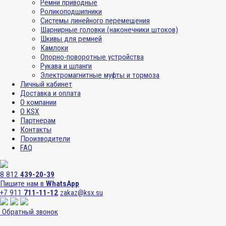
Ремни приводные
Роликоподшипники
Системы линейного перемещения
Шарнирные головки (наконечники штоков)
Шкивы для ремней
Камлоки
Опорно-поворотные устройства
Рукава и шланги
Электромагнитные муфты и тормоза
Личный кабинет
Доставка и оплата
О компании
О KSX
Партнерам
Контакты
Производители
FAQ
8 812
439-20-39
Пишите нам в
WhatsApp
+7 911
711-11-12
zakaz@ksx.su
Обратный звонок