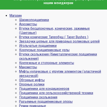
нашим менеджерам
Магазин
Шарикоподшипники
Ареометры
Втулки бесшпоночные, конические, зажимные
(Цанговые)
Втулки конические Тапербуш ( Taper Bushes )
Звездочки цепные для приводных роликовых цепей
Игольчатые подшипники
Корпусные подшипниковые узлы
Втулки скольжения (биметаллические подшипники
скольжения)
Крепежные и стопорные элементы
Манометры
Муфты кулачковые с упругим элементом (эластичной
звездочкой)
Обгонные муфты
Опорные ролики
Подшипники для кондиционеров
Подшипники для сельскохозяйственной техники
Подшипники скольжения
Разъемные подшипниковые опоры
Ремни приводные