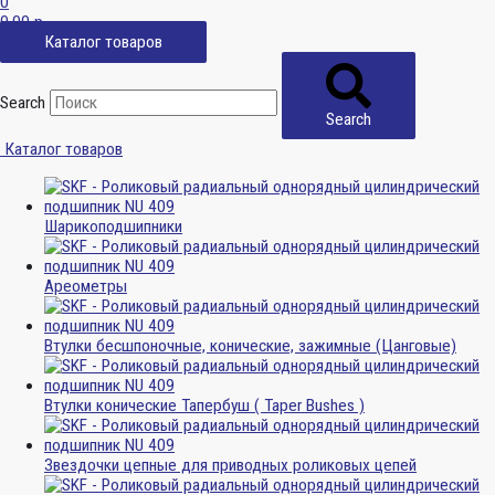
0
0,00
р.
Каталог товаров
Search
Search
Каталог товаров
Шарикоподшипники
Ареометры
Втулки бесшпоночные, конические, зажимные (Цанговые)
Втулки конические Тапербуш ( Taper Bushes )
Звездочки цепные для приводных роликовых цепей