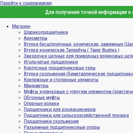
Перейти к содержимому
Для получения точной информации о с
Магазин
Шарикоподшипники
Ареометры
Втулки бесшпоночные, конические, зажимные (Ца
Втулки конические Тапербуш ( Taper Bushes )
Звездочки цепные для приводных роликовых цеп
Игольчатые подшипники
Корпусные подшипниковые узлы
Втулки скольжения (биметаллические подшипник
Крепежные и стопорные элементы
Манометры
Муфты кулачковые с упругим элементом (эластичн
Обгонные муфты
Опорные ролики
Подшипники для кондиционеров
Подшипники для сельскохозяйственной техники
Подшипники скольжения
Разъемные подшипниковые опоры