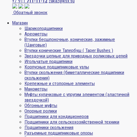
+7 911
711-11-12
zakaz@ksx.su
Обратный звонок
Магазин
Шарикоподшипники
Ареометры
Втулки бесшпоночные, конические, зажимные
(Цанговые)
Втулки конические Тапербуш ( Taper Bushes )
Звездочки цепные для приводных роликовых цепей
Игольчатые подшипники
Корпусные подшипниковые узлы
Втулки скольжения (биметаллические подшипники
скольжения)
Крепежные и стопорные элементы
Манометры
Муфты кулачковые с упругим элементом (эластичной
звездочкой)
Обгонные муфты
Опорные ролики
Подшипники для кондиционеров
Подшипники для сельскохозяйственной техники
Подшипники скольжения
Разъемные подшипниковые опоры