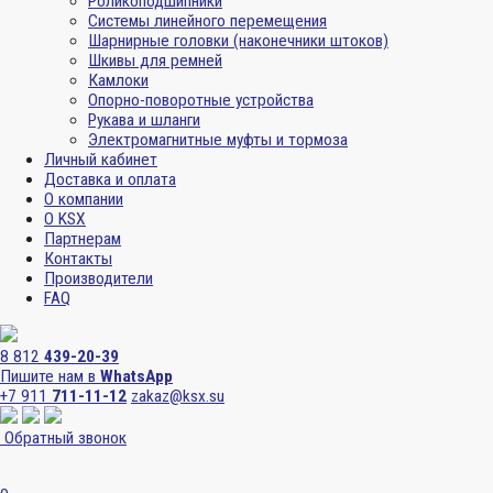
Роликоподшипники
Системы линейного перемещения
Шарнирные головки (наконечники штоков)
Шкивы для ремней
Камлоки
Опорно-поворотные устройства
Рукава и шланги
Электромагнитные муфты и тормоза
Личный кабинет
Доставка и оплата
О компании
О KSX
Партнерам
Контакты
Производители
FAQ
8 812
439-20-39
Пишите нам в
WhatsApp
+7 911
711-11-12
zakaz@ksx.su
Обратный звонок