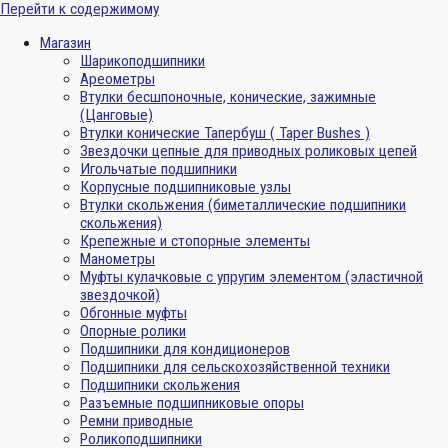
Перейти к содержимому
Магазин
Шарикоподшипники
Ареометры
Втулки бесшпоночные, конические, зажимные
(Цанговые)
Втулки конические Тапербуш ( Taper Bushes )
Звездочки цепные для приводных роликовых цепей
Игольчатые подшипники
Корпусные подшипниковые узлы
Втулки скольжения (биметаллические подшипники
скольжения)
Крепежные и стопорные элементы
Манометры
Муфты кулачковые с упругим элементом (эластичной
звездочкой)
Обгонные муфты
Опорные ролики
Подшипники для кондиционеров
Подшипники для сельскохозяйственной техники
Подшипники скольжения
Разъемные подшипниковые опоры
Ремни приводные
Роликоподшипники