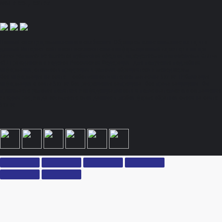
Мы в соц. сетях:
Полный спектр промышленного снабжения. Обращаем ваше внимание на то, что
данный Интернет-сайт носит исключительно информационный характер и ни при
каких условиях не является публичной офертой, определяемой положениями Статьи
437 Гражданского кодекса Российской Федерации. Для получения подробной
информации, стоимости продукции и условий обращайтесь к менеджерам.
Вся информация на сайте – собственность интернет-магазина ksx.su. Публикация
информации с сайта ksx.su без разрешения запрещена. Все права защищены. Вы
принимаете условия политики конфиденциальности и пользовательского соглашения
каждый раз, когда оставляете свои данные в любой форме обратной связи на сайте
ksx.su.