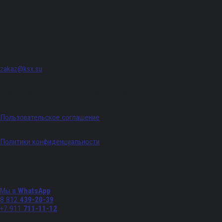
г. Санкт-Петербург, Придорожная аллея, д. 8, лит. А, ПОМЕЩ. 620
zakaz@ksx.su
График работы: Пн - Пт с 09:00 по 18:00
Пользовательское соглашение
Политики конфиденциальности
Телефоны
Мы в
WhatsApp
8 812
439-20-39
+7 911
711-11-12