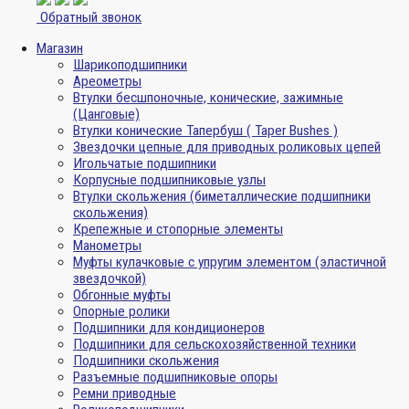
Обратный звонок
Магазин
Шарикоподшипники
Ареометры
Втулки бесшпоночные, конические, зажимные
(Цанговые)
Втулки конические Тапербуш ( Taper Bushes )
Звездочки цепные для приводных роликовых цепей
Игольчатые подшипники
Корпусные подшипниковые узлы
Втулки скольжения (биметаллические подшипники
скольжения)
Крепежные и стопорные элементы
Манометры
Муфты кулачковые с упругим элементом (эластичной
звездочкой)
Обгонные муфты
Опорные ролики
Подшипники для кондиционеров
Подшипники для сельскохозяйственной техники
Подшипники скольжения
Разъемные подшипниковые опоры
Ремни приводные