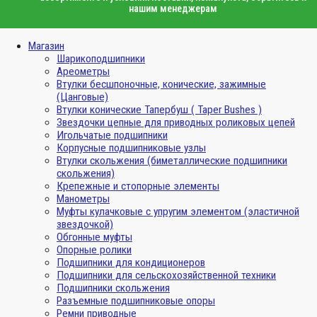
нашим менеджерам
Магазин
Шарикоподшипники
Ареометры
Втулки бесшпоночные, конические, зажимные
(Цанговые)
Втулки конические Тапербуш ( Taper Bushes )
Звездочки цепные для приводных роликовых цепей
Игольчатые подшипники
Корпусные подшипниковые узлы
Втулки скольжения (биметаллические подшипники
скольжения)
Крепежные и стопорные элементы
Манометры
Муфты кулачковые с упругим элементом (эластичной
звездочкой)
Обгонные муфты
Опорные ролики
Подшипники для кондиционеров
Подшипники для сельскохозяйственной техники
Подшипники скольжения
Разъемные подшипниковые опоры
Ремни приводные