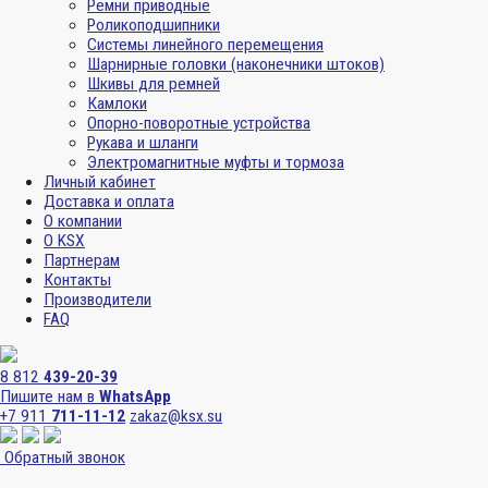
Ремни приводные
Роликоподшипники
Системы линейного перемещения
Шарнирные головки (наконечники штоков)
Шкивы для ремней
Камлоки
Опорно-поворотные устройства
Рукава и шланги
Электромагнитные муфты и тормоза
Личный кабинет
Доставка и оплата
О компании
О KSX
Партнерам
Контакты
Производители
FAQ
8 812
439-20-39
Пишите нам в
WhatsApp
+7 911
711-11-12
zakaz@ksx.su
Обратный звонок