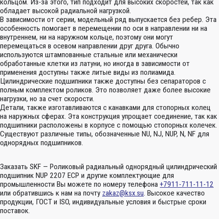
кольцом. Из-за этого, тип подходит для высоких скоростей, так как
обладает высокой радиальной нагрузкой.
В зависимости от серии, модельный ряд выпускается без ребер. Эта
особенность помогает в перемещении по оси в направлении ни на
внутреннем, ни на наружном кольце, поэтому они могут
перемещаться в осевом направлении друг друга. Обычно
используются штампованные стальные или механически
обработанные клетки из латуни, но иногда в зависимости от
применения доступны также литые виды из полиамида.
Цилиндрические подшипники также доступны без сепараторов с
полным комплектом роликов. Это позволяет даже более высокие
нагрузки, но за счет скорости.
Детали, также изготавливаются с канавками для стопорных колец
на наружных сферах. Эта конструкция упрощает соединение, так как
подшипники расположены в корпусе с помощью стопорных колечек.
Существуют различные типы, обозначенные NU, NJ, NUP, N, NF для
однорядных подшипников.
Заказать SKF — Роликовый радиальный однорядный цилиндрический
подшипник NUP 2207 ECP и другие комплектующие для
промышленности Вы можете по номеру телефона
+7911-711-11-12
или обратившись к нам на почту
zakaz@ksx.su
. Высокое качество
продукции, ГОСТ и ISO, индивидуальные условия и быстрые сроки
поставок.