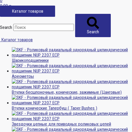
0
0,00
р.
Каталог товаров
Search
Search
Каталог товаров
Шарикоподшипники
Ареометры
Втулки бесшпоночные, конические, зажимные (Цанговые)
Втулки конические Тапербуш ( Taper Bushes )
Звездочки цепные для приводных роликовых цепей