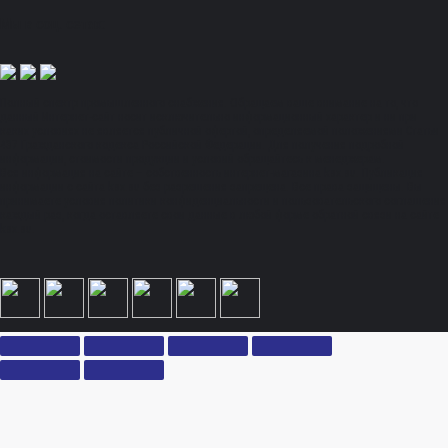
Мы в соц. сетях:
Полный спектр промышленного снабжения. Обращаем ваше внимание на то, что
данный Интернет-сайт носит исключительно информационный характер и ни при
каких условиях не является публичной офертой, определяемой положениями Статьи
437 Гражданского кодекса Российской Федерации. Для получения подробной
информации, стоимости продукции и условий обращайтесь к менеджерам.
Вся информация на сайте – собственность интернет-магазина ksx.su. Публикация
информации с сайта ksx.su без разрешения запрещена. Все права защищены. Вы
принимаете условия политики конфиденциальности и пользовательского соглашения
каждый раз, когда оставляете свои данные в любой форме обратной связи на сайте
ksx.su.