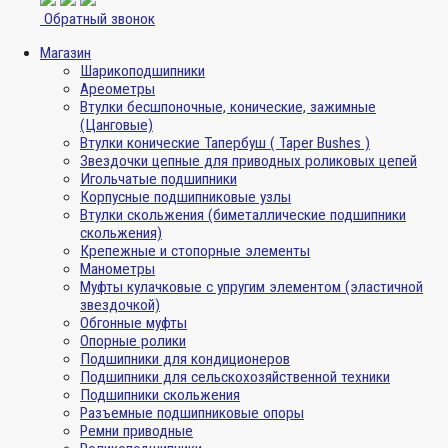
Обратный звонок
Магазин
Шарикоподшипники
Ареометры
Втулки бесшпоночные, конические, зажимные
(Цанговые)
Втулки конические Тапербуш ( Taper Bushes )
Звездочки цепные для приводных роликовых цепей
Игольчатые подшипники
Корпусные подшипниковые узлы
Втулки скольжения (биметаллические подшипники
скольжения)
Крепежные и стопорные элементы
Манометры
Муфты кулачковые с упругим элементом (эластичной
звездочкой)
Обгонные муфты
Опорные ролики
Подшипники для кондиционеров
Подшипники для сельскохозяйственной техники
Подшипники скольжения
Разъемные подшипниковые опоры
Ремни приводные