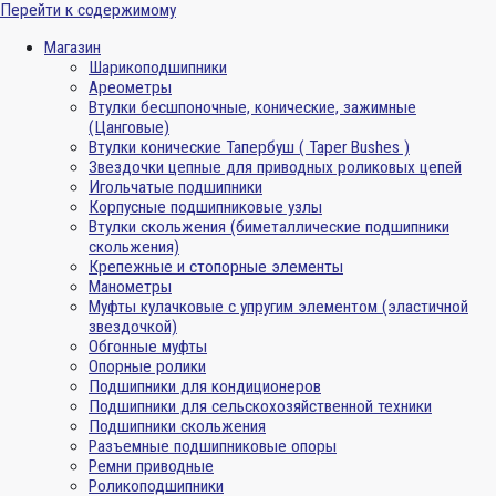
Перейти к содержимому
Магазин
Шарикоподшипники
Ареометры
Втулки бесшпоночные, конические, зажимные
(Цанговые)
Втулки конические Тапербуш ( Taper Bushes )
Звездочки цепные для приводных роликовых цепей
Игольчатые подшипники
Корпусные подшипниковые узлы
Втулки скольжения (биметаллические подшипники
скольжения)
Крепежные и стопорные элементы
Манометры
Муфты кулачковые с упругим элементом (эластичной
звездочкой)
Обгонные муфты
Опорные ролики
Подшипники для кондиционеров
Подшипники для сельскохозяйственной техники
Подшипники скольжения
Разъемные подшипниковые опоры
Ремни приводные
Роликоподшипники