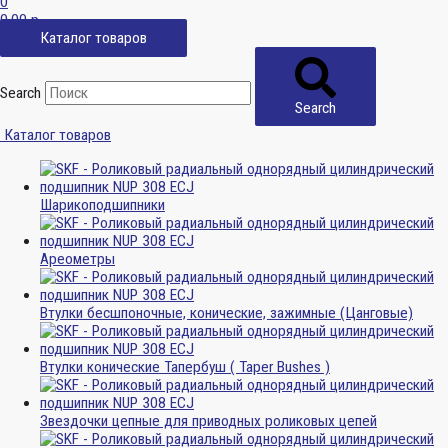
0
0,00
р.
Каталог товаров
Search
Search
Каталог товаров
Шарикоподшипники
Ареометры
Втулки бесшпоночные, конические, зажимные (Цанговые)
Втулки конические Тапербуш ( Taper Bushes )
Звездочки цепные для приводных роликовых цепей