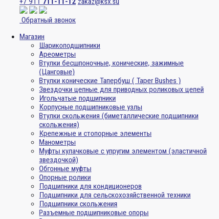
+7 911
711-11-12
zakaz@ksx.su
Обратный звонок
Магазин
Шарикоподшипники
Ареометры
Втулки бесшпоночные, конические, зажимные
(Цанговые)
Втулки конические Тапербуш ( Taper Bushes )
Звездочки цепные для приводных роликовых цепей
Игольчатые подшипники
Корпусные подшипниковые узлы
Втулки скольжения (биметаллические подшипники
скольжения)
Крепежные и стопорные элементы
Манометры
Муфты кулачковые с упругим элементом (эластичной
звездочкой)
Обгонные муфты
Опорные ролики
Подшипники для кондиционеров
Подшипники для сельскохозяйственной техники
Подшипники скольжения
Разъемные подшипниковые опоры