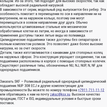
кольцом. Из-за этого, тип подходит для высоких скоростей, так как
обладает высокой радиальной нагрузкой.
В зависимости от серии, модельный ряд выпускается без ребер. Эта
особенность помогает в перемещении по оси в направлении ни на
внутреннем, ни на наружном кольце, поэтому они могут
перемещаться в осевом направлении друг друга. Обычно
используются штампованные стальные или механически
обработанные клетки из латуни, но иногда в зависимости от
применения доступны также литые виды из полиамида.
Цилиндрические подшипники также доступны без сепараторов с
полным комплектом роликов. Это позволяет даже более высокие
нагрузки, но за счет скорости.
Детали, также изготавливаются с канавками для стопорных колец
на наружных сферах. Эта конструкция упрощает соединение, так как
подшипники расположены в корпусе с помощью стопорных колечек.
Существуют различные типы, обозначенные NU, NJ, NUP, N, NF для
однорядных подшипников.
Заказать SKF — Роликовый радиальный однорядный цилиндрический
подшипник NUP 308 ECJ и другие комплектующие для
промышленности Вы можете по номеру телефона
+7911-711-11-12
или обратившись к нам на почту
zakaz@ksx.su
. Высокое качество
продукции, ГОСТ и ISO, индивидуальные условия и быстрые сроки
поставок.