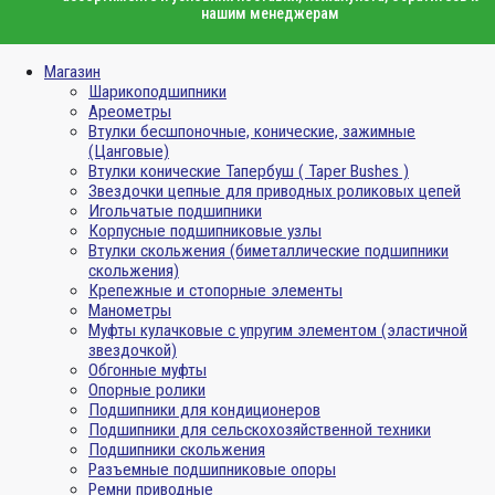
нашим менеджерам
Магазин
Шарикоподшипники
Ареометры
Втулки бесшпоночные, конические, зажимные
(Цанговые)
Втулки конические Тапербуш ( Taper Bushes )
Звездочки цепные для приводных роликовых цепей
Игольчатые подшипники
Корпусные подшипниковые узлы
Втулки скольжения (биметаллические подшипники
скольжения)
Крепежные и стопорные элементы
Манометры
Муфты кулачковые с упругим элементом (эластичной
звездочкой)
Обгонные муфты
Опорные ролики
Подшипники для кондиционеров
Подшипники для сельскохозяйственной техники
Подшипники скольжения
Разъемные подшипниковые опоры
Ремни приводные