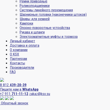
Ремни приводные
Роликоподшипники
Системы линейного перемещения
Шарнирные головки (наконечники штоков)
Шкивы для ремней
Камлоки
Опорно-поворотные устройства
Рукава и шланги
Электромагнитные муфты и тормоза
Личный кабинет
Доставка и оплата
О компании
О KSX
Партнерам
Контакты
Производители
FAQ
8 812
439-20-39
Пишите нам в
WhatsApp
+7 911
711-11-12
zakaz@ksx.su
Обратный звонок