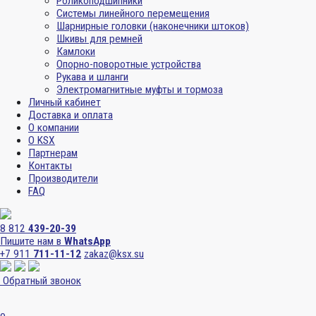
Роликоподшипники
Системы линейного перемещения
Шарнирные головки (наконечники штоков)
Шкивы для ремней
Камлоки
Опорно-поворотные устройства
Рукава и шланги
Электромагнитные муфты и тормоза
Личный кабинет
Доставка и оплата
О компании
О KSX
Партнерам
Контакты
Производители
FAQ
8 812
439-20-39
Пишите нам в
WhatsApp
+7 911
711-11-12
zakaz@ksx.su
Обратный звонок