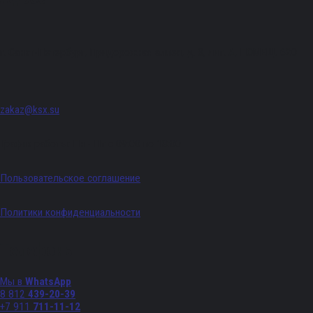
г. Санкт-Петербург, Придорожная аллея, д. 8, лит. А, ПОМЕЩ. 620
zakaz@ksx.su
График работы: Пн - Пт с 09:00 по 18:00
Пользовательское соглашение
Политики конфиденциальности
Телефоны
Мы в
WhatsApp
8 812
439-20-39
+7 911
711-11-12